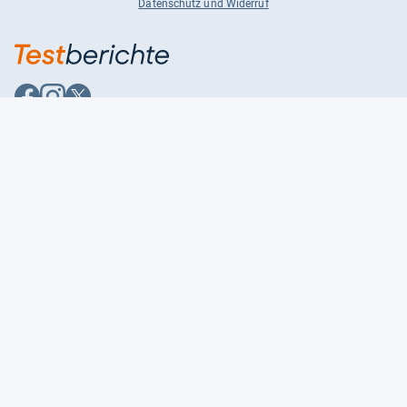
Datenschutz und Widerruf
Auf
Auf
Auf
Facebook
Instagram
X
folgen
folgen
folgen
Über uns
Testmagazine
Unsere Redaktion
FAQ
Presse
Unser Magazin
Karriere
Feedback
Partnerbereich
Kontakt
Unsere Kategorien
Impressum
Datenschutzerklärung