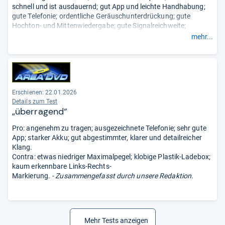
schnell und ist ausdauernd; gut App und leichte Handhabung;
gute Telefonie; ordentliche Geräuschunterdrückung; gute
Hochton- und Mittenwiedergabe; gute Signalreichweite;
günstig.
mehr...
Contra: Noise-Cancelling könnte besser sein; etwas
zurückhaltende Bässe.
- Zusammengefasst durch unsere
Redaktion.
Erschienen:
22.01.2026
Details zum Test
„überragend“
Pro: angenehm zu tragen; ausgezeichnete Telefonie; sehr gute
App; starker Akku; gut abgestimmter, klarer und detailreicher
Klang.
Contra: etwas niedriger Maximalpegel; klobige Plastik-Ladebox;
kaum erkennbare Links-Rechts-
Markierung.
- Zusammengefasst durch unsere Redaktion.
Mehr Tests anzeigen