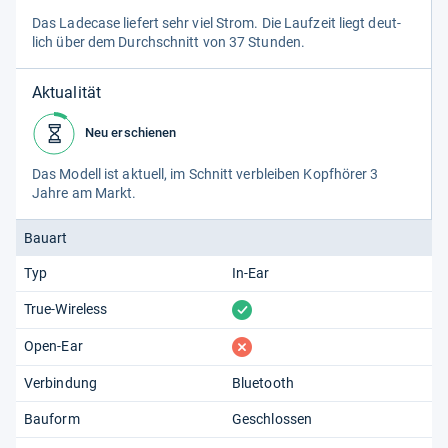
Das Lade­case lie­fert sehr viel Strom. Die Lauf­zeit liegt deut­
lich über dem Durch­schnitt von 37 Stun­den.
Aktualität
Neu erschienen
Das Modell ist aktu­ell, im Schnitt ver­blei­ben Kopf­hö­rer 3
Jahre am Markt.
Bauart
Typ
In-Ear
vorhanden
True-Wireless
fehlt
Open-Ear
Verbindung
Bluetooth
Bauform
Geschlossen