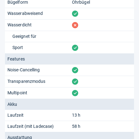
Bügelform
Ohrbügel
vorhanden
Wasserabweisend
fehlt
Wasserdicht
Geeignet für
vorhanden
Sport
Features
vorhanden
Noise-Cancelling
vorhanden
Transparenzmodus
vorhanden
Multipoint
Akku
Laufzeit
13 h
Laufzeit (mit Ladecase)
58 h
Ausstattung