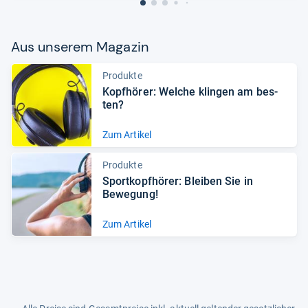
Aus unse­rem Maga­zin
Produkte
Kopf­hö­rer: Wel­che klin­gen am bes­
ten?
Zum Artikel
Produkte
Sport­kopf­hö­rer: Blei­ben Sie in
Bewe­gung!
Zum Artikel