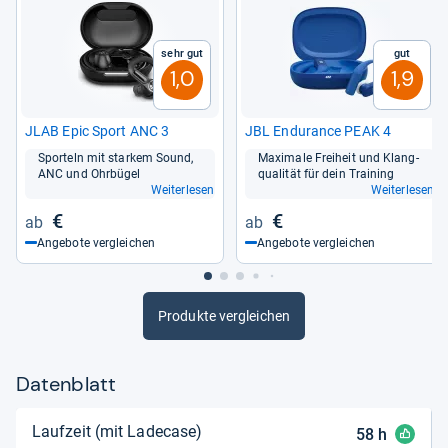
Sehr gut
Gut
1,0
1,9
JLAB Epic Sport ANC 3
JBL Endu­rance PEAK 4
Spor­teln mit star­kem Sound,
Maxi­male Frei­heit und Klang­
ANC und Ohr­bü­gel
qua­li­tät für dein Trai­ning
Weiterlesen
Weiterlesen
€
€
Angebote vergleichen
Angebote vergleichen
Produkte vergleichen
Datenblatt
Laufzeit (mit Ladecase)
58
h