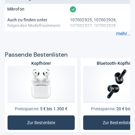
vorhanden
Mikrofon
Auch zu finden unter
107002925, 107002926,
folgenden Modellnummern:
107002927, 107002928
mehr...
Pas­sende Bes­ten­lis­ten
Kopfhörer
Bluetooth-Kopfhöre
Preisspanne:
5 € bis 1.300 €
Preisspanne:
20 € bis 2
Zur Bestenliste
Zur Bestenliste
: Kopfhörer
: Bluetoo