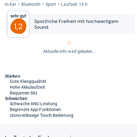
In-​Ear
Blue­tooth
Sport
Lauf­zeit: 13 h
Sehr gut
Sport­li­che Frei­heit mit hoch­wer­ti­gem
1,2
Sound
Aktuelle Info wird geladen...
Stärken
Gute Klangqualität
Hohe Akkulaufzeit
Bequemer Sitz
Schwächen
Schwache ANC-Leistung
Begrenzte App-Funktionen
Unzuverlässige Touch-Bedienung