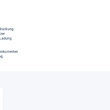
rdrückung
tzer
o Ladung
Konkurrenten
ng