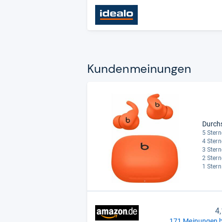
Kun­den­mei­nun­gen
Durch
5 Stern
4 Stern
3 Stern
2 Stern
1 Stern
4
171 Meinungen b