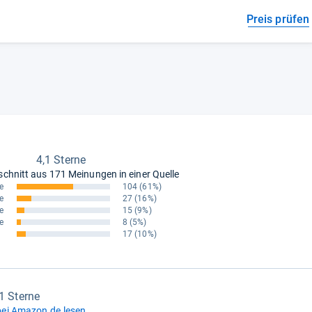
Preis prüfen
4,1 Sterne
schnitt aus
171 Meinungen in einer Quelle
e
104
(61%)
e
27
(16%)
e
15
(9%)
e
8
(5%)
17
(10%)
,1 Sterne
ei Amazon.de lesen