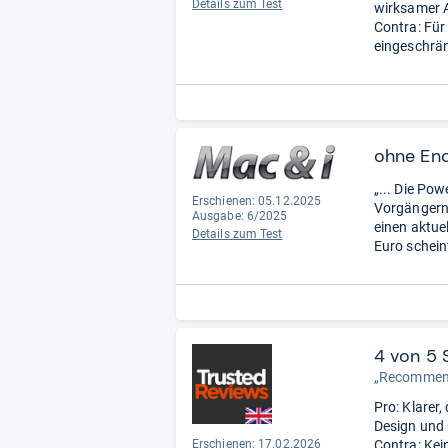
Details zum Test
wirksamer A
Contra: Für
eingeschrän
ohne En
„... Die Po
Erschienen: 05.12.2025
Vorgängern 
Ausgabe: 6/2025
einen aktue
Details zum Test
Euro schein
4 von 5 
„Recommen
Pro: Klarer
Design und 
Erschienen:
17.02.2026
Contra: Kei