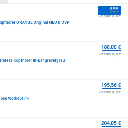
185,00 €
Bester
Preis
Versand:
0,00 €
 Kopfhörer ORANGE Original NEU & OVP
188,00 €
Versand:
0,00 €
ireless Kopfhörer In-Ear gravelgrau
195,56 €
Versand:
0,00 €
lose Workout In-
204,05 €