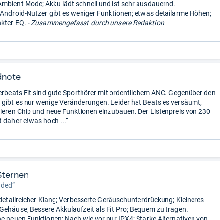
mbient Mode; Akku lädt schnell und ist sehr ausdauernd.
 Android-Nutzer gibt es weniger Funktionen; etwas detailarme Höhen;
kter EQ.
- Zusammengefasst durch unsere Redaktion.
dnote
werbeats Fit sind gute Sporthörer mit ordentlichem ANC. Gegenüber den
gibt es nur wenige Veränderungen. Leider hat Beats es versäumt,
lleren Chip und neue Funktionen einzubauen. Der Listenpreis von 230
t daher etwas hoch ...“
Sternen
ded“
, detailreicher Klang; Verbesserte Geräuschunterdrückung; Kleineres
Gehäuse; Bessere Akkulaufzeit als Fit Pro; Bequem zu tragen.
ne neuen Funktionen; Nach wie vor nur IPX4; Starke Alternativen von