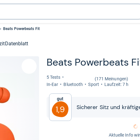
Beats Powerbeats Fit
zit
Datenblatt
Beats Power­beats Fi
5 Tests
(171 Meinungen)
In-​Ear
Blue­tooth
Sport
Lauf­zeit: 7 h
Gut
Siche­rer Sitz und kräf­ti­
1,9
Aktuelle Info wi