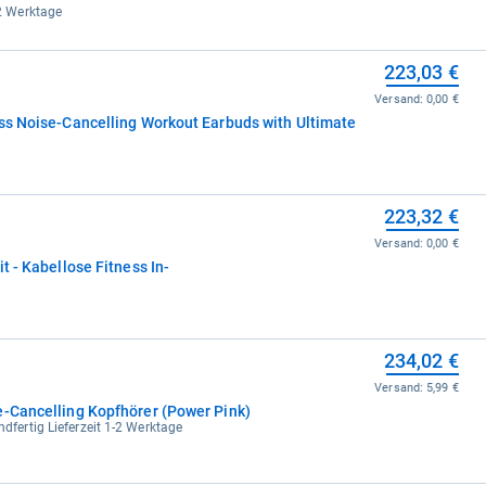
-2 Werktage
223,03 €
Versand:
0,00 €
ess Noise-Cancelling Workout Earbuds with Ultimate
e
223,32 €
Versand:
0,00 €
t - Kabellose Fitness In-
234,02 €
Versand:
5,99 €
e-Cancelling Kopfhörer (Power Pink)
ndfertig Lieferzeit 1-2 Werktage