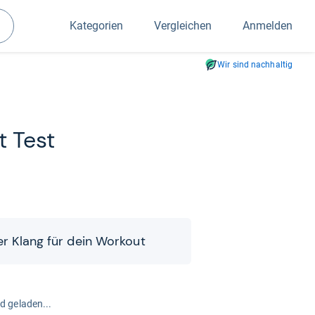
Kategorien
Vergleichen
Anmelden
Suchen
Wir sind nachhaltig
t Test
ger Klang für dein Wor­k­out
rd geladen...