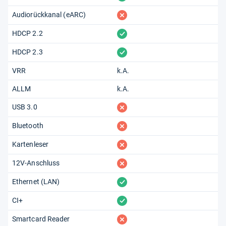
fehlt
Audiorückkanal (eARC)
vorhanden
HDCP 2.2
vorhanden
HDCP 2.3
VRR
k.A.
ALLM
k.A.
fehlt
USB 3.0
fehlt
Bluetooth
fehlt
Kartenleser
fehlt
12V-Anschluss
vorhanden
Ethernet (LAN)
vorhanden
CI+
fehlt
Smartcard Reader