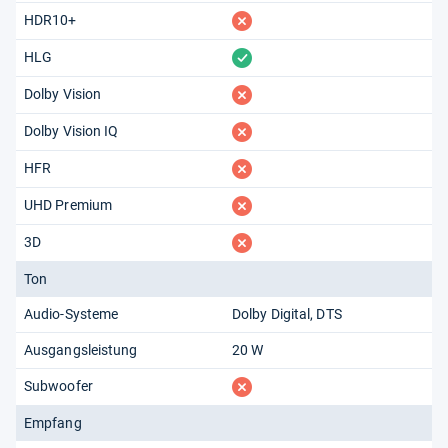
fehlt
HDR10+
vorhanden
HLG
fehlt
Dolby Vision
fehlt
Dolby Vision IQ
fehlt
HFR
fehlt
UHD Premium
fehlt
3D
Ton
Audio-Systeme
Dolby Digital
DTS
Ausgangsleistung
20 W
fehlt
Subwoofer
Empfang