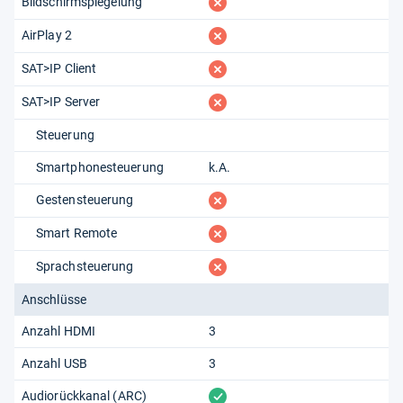
fehlt
Bildschirmspiegelung
fehlt
AirPlay 2
fehlt
SAT>IP Client
fehlt
SAT>IP Server
Steuerung
Smartphonesteuerung
k.A.
fehlt
Gestensteuerung
fehlt
Smart Remote
fehlt
Sprachsteuerung
Anschlüsse
Anzahl HDMI
3
Anzahl USB
3
vorhanden
Audiorückkanal (ARC)