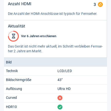
Anzahl HDMI
3
Die Anzahl der HDMI-​Anschlüsse ist typisch für Fern­se­her.
Aktualität
Vor 6 Jahren erschienen
Das Gerät ist nicht mehr aktu­ell, im Schnitt ver­blei­ben Fern­se­
her 2 Jahre am Markt.
Bild
Technik
LCD/LED
Bildschirmgröße
43"
Auflösung
Ultra HD
fehlt
Curved
vorhanden
HDR10