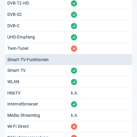
vorhanden
DVB-T2-HD
vorhanden
DVB-S2
vorhanden
DVB-C
vorhanden
UHD-Empfang
fehlt
Twin-Tuner
Smart-TV-Funktionen
vorhanden
Smart-TV
vorhanden
WLAN
HbbTV
k.A.
vorhanden
Internetbrowser
Media-Streaming
k.A.
fehlt
Wi-Fi Direct