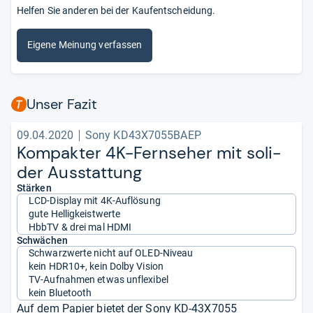
Helfen Sie anderen bei der Kaufentscheidung.
Eigene Meinung verfassen
Unser Fazit
09.04.2020
Sony KD43X7055BAEP
Kom­pak­ter 4K-​Fern­se­her mit soli­
der Aus­stat­tung
Stärken
LCD-Display mit 4K-Auflösung
gute Helligkeistwerte
HbbTV & drei mal HDMI
Schwächen
Schwarzwerte nicht auf OLED-Niveau
kein HDR10+, kein Dolby Vision
TV-Aufnahmen etwas unflexibel
kein Bluetooth
Auf dem Papier bietet der Sony KD-43X7055