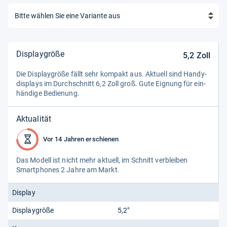
Displaygröße
5,2
Zoll
Die Dis­play­größe fällt sehr kom­pakt aus. Aktu­ell sind Han­dy­
dis­plays im Durch­schnitt 6,2 Zoll groß. Gute Eig­nung für ein­
hän­dige Bedie­nung.
Aktualität
Vor 14 Jahren erschienen
Das Modell ist nicht mehr aktu­ell, im Schnitt ver­blei­ben
Smart­pho­nes 2 Jahre am Markt.
Display
Displaygröße
5,2"