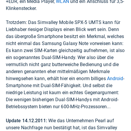
+EDR, ein Media Player,
WLAN
und ein Anschluss für 3,5-
Klinkenstecker.
Trotzdem: Das Simvalley Mobile SPX-5 UMTS kann für
Liebhaber riesiger Displays einen Blick wert sein. Denn
das übergroße Smartphone besitzt ein Merkmal, welches
nicht einmal das Samsung Galaxy Note vorweisen kann:
Es kann zwei SIM-Karten gleichzeitig aufnehmen, ist also
ein sogenanntes Dual-SIM-Handy. Wer also über die
vermutlich nicht ganz butterweiche Bedienung und die
anderen genannten eher mittelmäßigen Merkmale
hinwegsehen kann, erhält hier ein enorm billiges
Android
-
Smartphone mit Dual-SIM-Fähigkeit. Und selbst die
niedrige Leistung ist kaum ein echtes Gegenargument:
Die wenigen bisherigen Dual-SIM-Handys mit Android-
Betriebssystem bieten nur 600-MHz-Prozessoren...
Update 14.12.2011:
Wie das Unternehmen Pearl auf
unsere Nachfrage nun bestätigt hat, ist das Simvalley