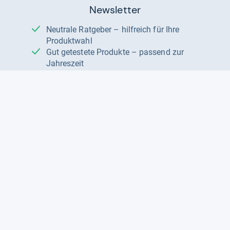
Newsletter
Neutrale Ratgeber – hilfreich für Ihre
Produktwahl
Gut getestete Produkte – passend zur
Jahreszeit
Tipps & Tricks
Datenschutz und Widerruf
Auf
Auf
Auf
Facebook
Instagram
X
folgen
folgen
folgen