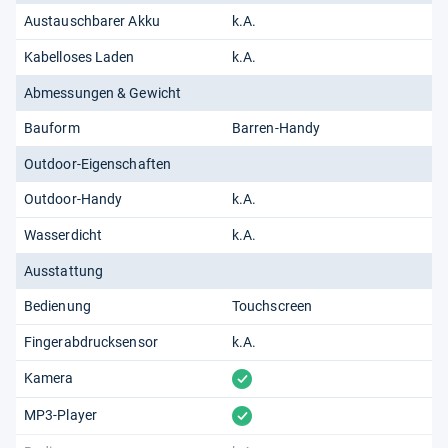
Austauschbarer Akku
k.A.
Kabelloses Laden
k.A.
Abmessungen & Gewicht
Bauform
Barren-Handy
Outdoor-Eigenschaften
Outdoor-Handy
k.A.
Wasserdicht
k.A.
Ausstattung
Bedienung
Touchscreen
Fingerabdrucksensor
k.A.
vorhanden
Kamera
vorhanden
MP3-Player