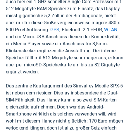
auch hier ein 1 GHz schneller Single-Core-Prozessor mit
512 Megabyte RAM-Speicher zum Einsatz, das Display
misst gigantische 5,2 Zoll in der Bilddiagonale, bietet
aber nur für diese Größe vergleichsweise magere 480 x
800 Pixel Auflösung.
GPS
, Bluetooth 2.1 +EDR,
WLAN
und ein Micro-USB-Anschluss dienen der Konnektivität,
ein Media Player sowie ein Anschluss für 3,5mm-
Klinkenstecker ergänzen die Ausstattung. Der interne
Speicher fällt mit 512 Megabyte sehr mager aus, er kann
aber per microSD-Speicherkarte um bis zu 32 Gigabyte
ergänzt werden.
Das zentrale Kaufargument des Simvalley Mobile SPX-5
ist neben dem riesigen Display insbesondere die Dual-
SIM-Fähigkeit. Das Handy kann also zwei SIM-Karten
gleichzeitig aufnehmen. Doch wer das Android-
Smartphone wirklich als solches verwenden will, wird
wohl mit diesem Handy nicht glücklich: 170 Euro mögen
verlockend klingen, doch ist allzu großer Geiz einfach