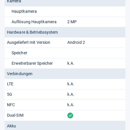
Kamera
Hauptkamera
Auflösung Hauptkamera
2 MP
Hardware & Betriebssystem
Ausgeliefert mit Version
Android 2
Speicher
Erweiterbarer Speicher
k.A.
Verbindungen
LTE
k.A.
5G
k.A.
NFC
k.A.
vorhanden
Dual-SIM
Akku