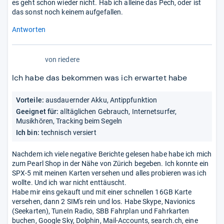
es geht schon wieder nicht. Hab ich alleine das Pech, oder ist
das sonst noch keinem aufgefallen.
Antworten
von
riedere
Ich habe das bekommen was ich erwartet habe
Vorteile:
ausdauernder Akku, Antippfunktion
Geeignet für:
alltäglichen Gebrauch, Internetsurfer,
Musikhören, Tracking beim Segeln
Ich bin:
technisch versiert
Nachdem ich viele negative Berichte gelesen habe habe ich mich
zum Pearl Shop in der Nähe von Zürich begeben. Ich konnte ein
SPX-5 mit meinen Karten versehen und alles probieren was ich
wollte. Und ich war nicht enttäuscht.
Habe mir eins gekauft und mit einer schnellen 16GB Karte
versehen, dann 2 SIM's rein und los. Habe Skype, Navionics
(Seekarten), TuneIn Radio, SBB Fahrplan und Fahrkarten
buchen, Google Sky, Dolphin, Mail-Accounts, search.ch, eine