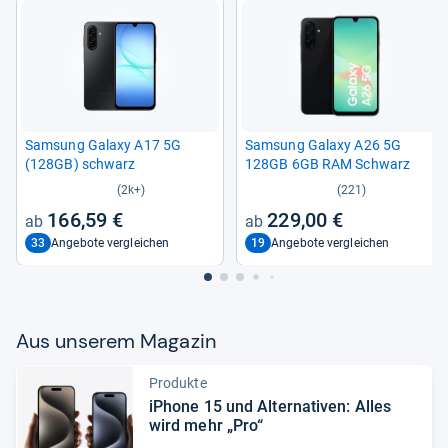
Sam­sung Galaxy A17 5G
Sam­sung Galaxy A26 5G
(128GB) schwarz
128GB 6GB RAM Schwarz
(2k+)
(221)
166,59 €
229,00 €
33
19
Angebote vergleichen
Angebote vergleichen
Aus unse­rem Maga­zin
Produkte
iPhone 15 und Alter­na­ti­ven: Alles
wird mehr „Pro“