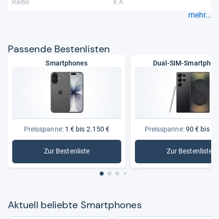
Radio
k.A.
mehr...
Pas­sende Bes­ten­lis­ten
Smartphones
Dual-SIM-Smartphon
Preisspanne:
1 € bis 2.150 €
Preisspanne:
90 € bis 1.
Zur Bestenliste
Zur Bestenliste
: Smartphones
: Dual-S
Aktu­ell beliebte Smart­pho­nes