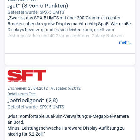
„gut“ (3 von 5 Punkten)
Getestet wurde:
SPX-5 UMTS
„Zwar ist das SPX-5 UMTS mit über 200 Gramm ein echter
Brocken, aber das große Display macht richtig Spaß. Wer große
Displays bevorzugt und es sich leisten kann, greift zum
leistungsstarken und 40 Gramm leichteren Galaxy Note von
Samsung (599 Euro Listenpreis), allen anderen sei das SPX-5
mehr...
UMTS von Simvalley für 229 Euro empfohlen.“
Erschienen: 25.04.2012
|
Ausgabe: 5/2012
Details zum Test
„befriedigend“ (2,8)
Getestet wurde:
SPX-5 UMTS
„Plus: Komfortable Dual-Sim-Verwaltung; 8-Megapixel-Kamera
an Bord.
Minus: Leistungsschwache Hardware; Display-Auflösung zu
niedrig für 5,2 Zoll.“