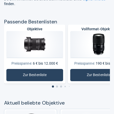
finden.
Pas­sende Bes­ten­lis­ten
Objektive
Vollformat-Objekti
Preisspanne:
6 € bis 12.000 €
Preisspanne:
190 € bis 3
Zur Bestenliste
Zur Bestenliste
: Objektive
: Vollform
Aktu­ell beliebte Objek­tive