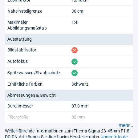
Naheinstellgrenze
30 cm
Maximaler
1:4
Abbildungsmaßstab
Ausstattung
fehlt
Bildstabilisator
vorhanden
Autofokus
vorhanden
Spritzwasser-/Staubschutz
Erhältliche Farben
Schwarz
Abmessungen & Gewicht
Durchmesser
87,8 mm
Filtergröße
82 mm
mehr...
Weiterführende Informationen zum Thema Sigma 28-45mm F1.8
DG DN Art können Sie direkt beim Hersteller unter
sigma-foto.de