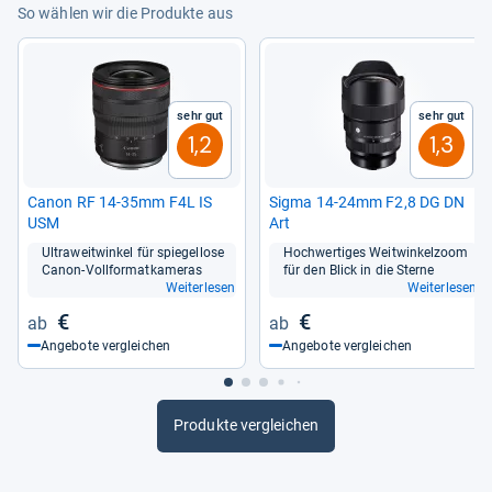
So wählen wir die Produkte aus
Sehr gut
Sehr gut
1,2
1,3
Canon RF 14-​35mm F4L IS
Sigma 14-​24mm F2,8 DG DN
USM
Art
Ultra­weit­win­kel für spie­gel­lose
Hoch­wer­ti­ges Weit­win­kel­zoom
Canon-​Voll­for­mat­ka­me­ras
für den Blick in die Sterne
Weiterlesen
Weiterlesen
€
€
Angebote vergleichen
Angebote vergleichen
Produkte vergleichen