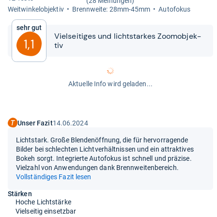
(28 Meinungen)
Weit­win­kel­ob­jek­tiv
Brenn­weite: 28mm-​45mm
Auto­fo­kus
Sehr gut
Viel­sei­ti­ges und licht­star­kes Zoo­m­ob­jek­
1,1
tiv
Aktuelle Info wird geladen...
Unser Fazit
14.06.2024
Lichtstark. Große Blendenöffnung, die für hervorragende
Bilder bei schlechten Lichtverhältnissen und ein attraktives
Bokeh sorgt. Integrierte Autofokus ist schnell und präzise.
Vielzahl von Anwendungen dank Brennweitenbereich.
Vollständiges Fazit lesen
Stärken
Hoche Lichtstärke
Vielseitig einsetzbar