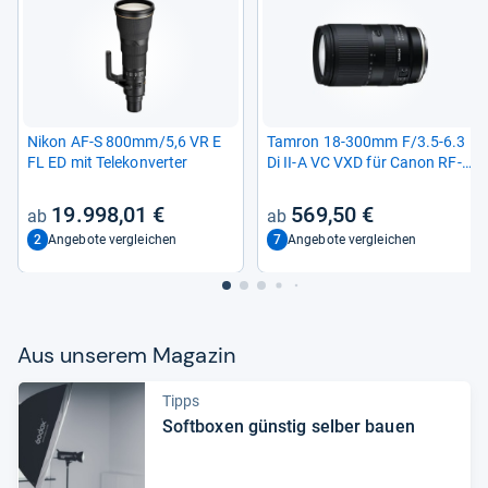
Nikon AF-​S 800mm/5,6 VR E
Tam­ron 18-​300mm F/3.5-​6.3
FL ED mit Tele­kon­ver­ter
Di II-​A VC VXD für Canon RF-​
Mount
19.998,01 €
569,50 €
2
7
Angebote vergleichen
Angebote vergleichen
Aus unse­rem Maga­zin
Tipps
Soft­bo­xen güns­tig sel­ber bauen