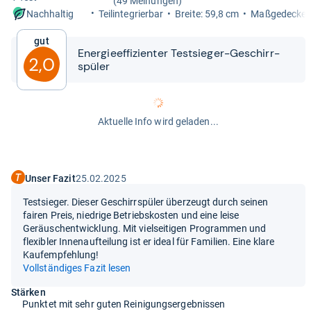
(49 Meinungen)
Teilin­te­grier­bar
Breite: 59,8 cm
Maß­ge­de­cke:
Nachhaltig
Gut
Ener­gie­ef­fi­zi­en­ter Test­sie­ger-​​Geschirr­
2,0
spü­ler
Aktuelle Info wird geladen...
Unser Fazit
25.02.2025
Testsieger. Dieser Geschirrspüler überzeugt durch seinen
fairen Preis, niedrige Betriebskosten und eine leise
Geräuschentwicklung. Mit vielseitigen Programmen und
flexibler Innenaufteilung ist er ideal für Familien. Eine klare
Kaufempfehlung!
Vollständiges Fazit lesen
Stärken
Punktet mit sehr guten Reinigungsergebnissen