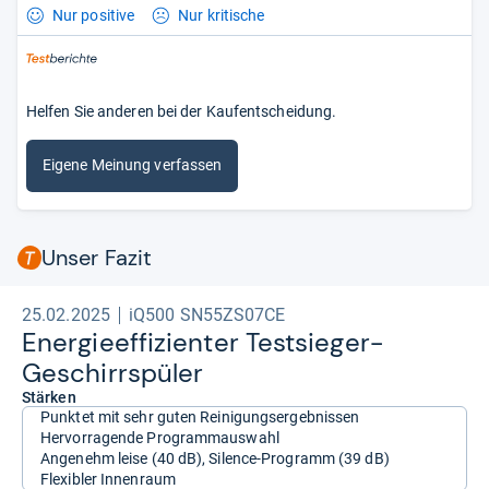
Nur positive
Nur kritische
Helfen Sie anderen bei der Kaufentscheidung.
Eigene Meinung verfassen
Unser Fazit
25.02.2025
iQ500 SN55ZS07CE
Ener­gie­ef­fi­zi­en­ter Test­sie­ger-​
Geschirr­spü­ler
Stärken
Punktet mit sehr guten Reinigungsergebnissen
Hervorragende Programmauswahl
Angenehm leise (40 dB), Silence-Programm (39 dB)
Flexibler Innenraum