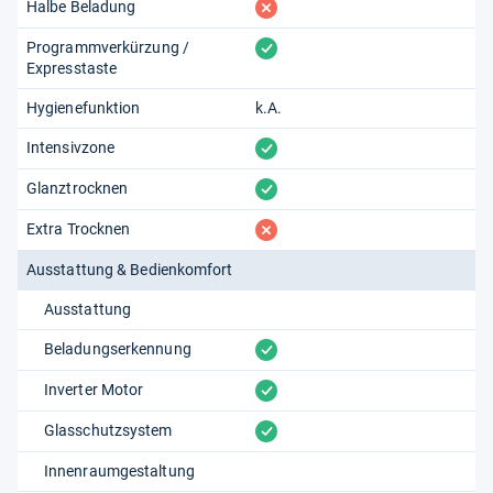
fehlt
Halbe Beladung
vorhanden
Programmverkürzung /
Expresstaste
Hygienefunktion
k.A.
vorhanden
Intensivzone
vorhanden
Glanztrocknen
fehlt
Extra Trocknen
Ausstattung & Bedienkomfort
Ausstattung
vorhanden
Beladungserkennung
vorhanden
Inverter Motor
vorhanden
Glasschutzsystem
Innenraumgestaltung