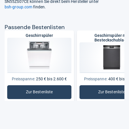
SN55ZS07CE können Sie direkt beim Hersteller unter
bsh-group.com
finden.
Pas­sende Bes­ten­lis­ten
Geschirrspüler
Geschirrspüler mit
Besteckschublade
Preisspanne:
250 € bis 2.600 €
Preisspanne:
400 € bis 1
Zur Bestenliste
Zur Bestenliste
: Geschirrspüler
: Geschir
Aktu­ell beliebte Geschirr­spü­ler