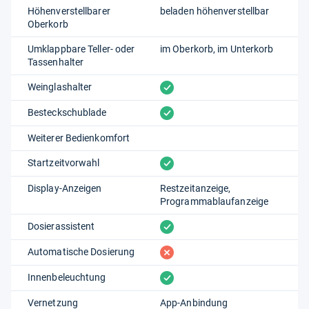
Höhenverstellbarer
beladen höhenverstellbar
Oberkorb
Umklappbare Teller- oder
im Oberkorb
im Unterkorb
Tassenhalter
vorhanden
Weinglashalter
vorhanden
Besteckschublade
Weiterer Bedienkomfort
vorhanden
Startzeitvorwahl
Display-Anzeigen
Restzeitanzeige
Programmablaufanzeige
vorhanden
Dosierassistent
fehlt
Automatische Dosierung
vorhanden
Innenbeleuchtung
Vernetzung
App-Anbindung