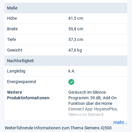
Maße
Höhe
81,5 cm
Breite
59,8 cm
Tiefe
57,3 cm
Gewicht
47,6 kg
Nachhaltigkeit
Langlebig
k.A.
vorhanden
Energiesparend
Weitere
Geräusch im Silence-
Produktinformationen:
Programm: 39 dB, Add-On
Funktion über die Home
Connect App: HygienePlus,
Silence on Demand
mehr...
Weiterführende Informationen zum Thema Siemens iQ500