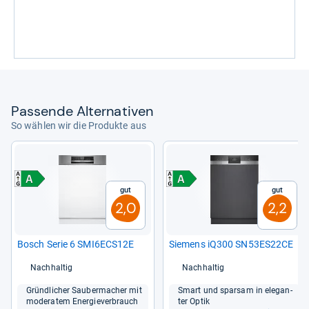
Pas­sende Alter­na­ti­ven
So wählen wir die Produkte aus
Gut
Gut
2,0
2,2
Bosch Serie 6 SMI6ECS12E
Sie­mens iQ300 SN53ES22CE
Nachhaltig
Nachhaltig
Gründ­li­cher Sau­ber­ma­cher mit
Smart und spar­sam in ele­gan­
mode­ra­tem Ener­gie­ver­brauch
ter Optik