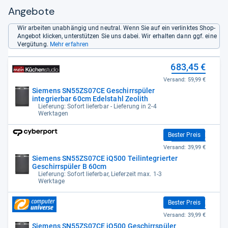
Angebote
Wir arbeiten unabhängig und neutral. Wenn Sie auf ein verlinktes Shop-
Angebot klicken, unterstützen Sie uns dabei. Wir erhalten dann ggf. eine
Vergütung.
Mehr erfahren
683,45 €
Versand:
59,99 €
Siemens SN55ZS07CE Geschirrspüler
integrierbar 60cm Edelstahl Zeolith
Lieferung: Sofort lieferbar - Lieferung in 2-4
Werktagen
699,00 €
Bester Preis
Versand:
39,99 €
Siemens SN55ZS07CE iQ500 Teilintegrierter
Geschirrspüler B 60cm
Lieferung: Sofort lieferbar, Lieferzeit max. 1-3
Werktage
699,00 €
Bester Preis
Versand:
39,99 €
Siemens SN55ZS07CE iQ500 Geschirrspüler