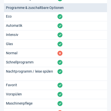
Programme & zuschaltbare Optionen
vorhanden
Eco
vorhanden
Automatik
vorhanden
Intensiv
vorhanden
Glas
fehlt
Normal
vorhanden
Schnellprogramm
vorhanden
Nachtprogramm / leise spülen
vorhanden
Favorit
vorhanden
Vorspülen
vorhanden
Maschinenpflege