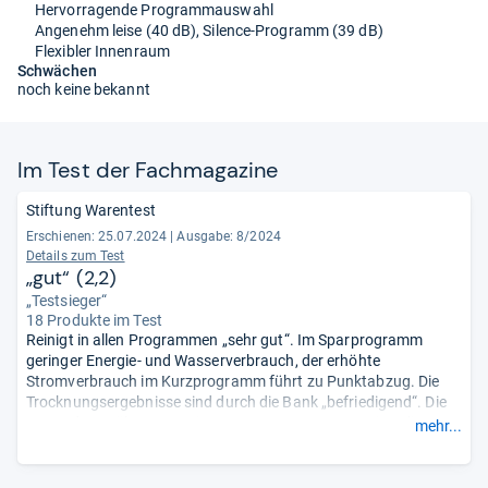
Hervorragende Programmauswahl
Angenehm leise (40 dB), Silence-Programm (39 dB)
Flexibler Innenraum
Schwächen
noch keine bekannt
Im Test der Fach­ma­ga­zine
Stiftung Warentest
Erschienen: 25.07.2024
|
Ausgabe: 8/2024
Details zum Test
„gut“ (2,2)
„Testsieger“
18 Produkte im Test
Reinigt in allen Programmen „sehr gut“. Im Sparprogramm
geringer Energie- und Wasserverbrauch, der erhöhte
Stromverbrauch im Kurzprogramm führt zu Punktabzug. Die
Trocknungsergebnisse sind durch die Bank „befriedigend“. Die
Dauer des Spülvorgangs im Eco-Programm strapaziert die
mehr...
Geduld. Handhabung, Sicherheit und Geräuschentwicklung sind
rundum „gut“.
- Zusammengefasst durch unsere Redaktion.