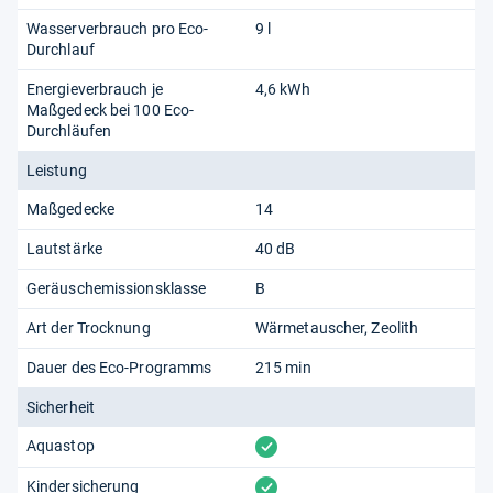
Wasserverbrauch pro Eco-
9 l
Durchlauf
Energieverbrauch je
4,6 kWh
Maßgedeck bei 100 Eco-
Durchläufen
Leistung
Maßgedecke
14
Lautstärke
40 dB
Geräuschemissionsklasse
B
Art der Trocknung
Wärmetauscher
Zeolith
Dauer des Eco-Programms
215 min
Sicherheit
vorhanden
Aquastop
vorhanden
Kindersicherung