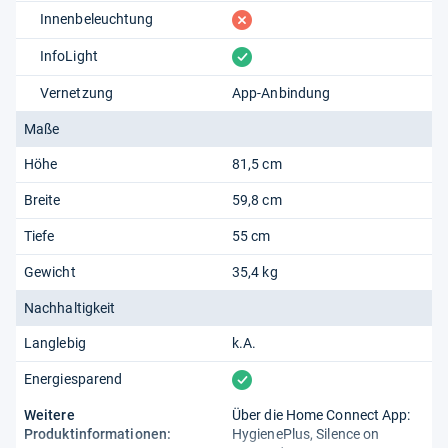
fehlt
Innenbeleuchtung
vorhanden
InfoLight
Vernetzung
App-Anbindung
Maße
Höhe
81,5 cm
Breite
59,8 cm
Tiefe
55 cm
Gewicht
35,4 kg
Nachhaltigkeit
Langlebig
k.A.
vorhanden
Energiesparend
Weitere
Über die Home Connect App:
Produktinformationen:
HygienePlus, Silence on