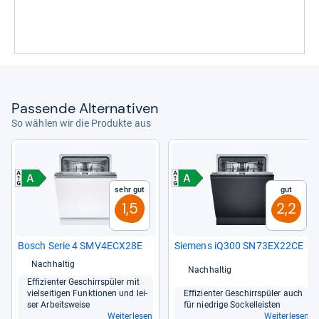
Pas­sende Alter­na­ti­ven
So wählen wir die Produkte aus
Sehr gut
Gut
1,5
2,2
Bosch Serie 4 SMV4ECX28E
Sie­mens iQ300 SN73EX22CE
Nachhaltig
Nachhaltig
Effi­zi­en­ter Geschirr­spü­ler mit
viel­sei­ti­gen Funk­tio­nen und lei­
Effi­zi­en­ter Geschirr­spü­ler auch
ser Arbeits­weise
für nied­rige Sockel­leis­ten
Weiterlesen
Weiterlesen