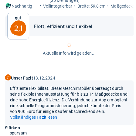
(26 Meinungen)
Vollin­te­grier­bar
Breite: 59,8 cm
Maß­ge­de­cke
Nachhaltig
Gut
Flott, effi­zi­ent und fle­xi­bel
2,1
Aktuelle Info wird geladen...
Unser Fazit
13.12.2024
Effiziente Flexibilität. Dieser Geschirrspüler überzeugt durch
seine flexible Innenausstattung für bis zu 14 Maßgedecke und
eine hohe Energieeffizienz. Die Verbindung zur App ermöglicht
eine schnelle Programmsteuerung, jedoch könnte der Preis
von 900 Euro für einige Käufer abschreckend sein.
Vollständiges Fazit lesen
Stärken
sparsam