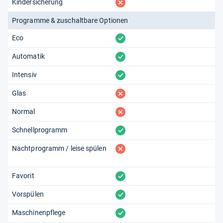
fehlt
Kindersicherung
Programme & zuschaltbare Optionen
vorhanden
Eco
vorhanden
Automatik
vorhanden
Intensiv
fehlt
Glas
fehlt
Normal
vorhanden
Schnellprogramm
fehlt
Nachtprogramm / leise spülen
vorhanden
Favorit
vorhanden
Vorspülen
vorhanden
Maschinenpflege