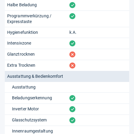
vorhanden
Halbe Beladung
vorhanden
Programmverkürzung /
Expresstaste
Hygienefunktion
k.A.
vorhanden
Intensivzone
fehlt
Glanztrocknen
fehlt
Extra Trocknen
Ausstattung & Bedienkomfort
Ausstattung
vorhanden
Beladungserkennung
vorhanden
Inverter Motor
vorhanden
Glasschutzsystem
Innenraumgestaltung