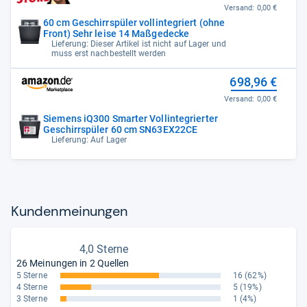
Versand:
0,00 €
60 cm Geschirrspüler vollintegriert (ohne
Front) Sehr leise 14 Maßgedecke
Lieferung: Dieser Artikel ist nicht auf Lager und
muss erst nachbestellt werden
698,96 €
Versand:
0,00 €
Siemens iQ300 Smarter Vollintegrierter
Geschirrspüler 60 cm SN63EX22CE
Lieferung: Auf Lager
Kun­den­mei­nun­gen
4,0 Sterne
26 Meinungen in 2 Quellen
5 Sterne
16
(62%)
4 Sterne
5
(19%)
3 Sterne
1
(4%)