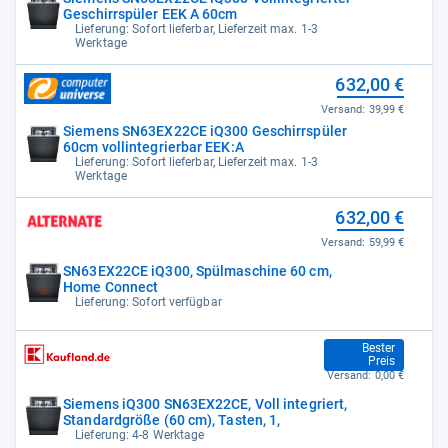
Geschirrspüler EEK A 60cm
Lieferung: Sofort lieferbar, Lieferzeit max. 1-3
Werktage
632,00 €
Versand:
39,99 €
Siemens SN63EX22CE iQ300 Geschirrspüler
60cm vollintegrierbar EEK:A
Lieferung: Sofort lieferbar, Lieferzeit max. 1-3
Werktage
632,00 €
Versand:
59,99 €
SN63EX22CE iQ300, Spülmaschine 60 cm,
Home Connect
Lieferung: Sofort verfügbar
644,00 €
Bester
Preis
Versand:
0,00 €
Siemens iQ300 SN63EX22CE, Voll integriert,
Standardgröße (60 cm), Tasten, 1,
Lieferung: 4-8 Werktage