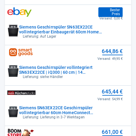
644,00 €
Bester
Preis
Versand:
0,00 €
Siemens Geschirrspüler SN63EX22CE
vollintegrierbar Einbaugerät 60cm Home
Connect
Lieferung: Auf Lager
644,86 €
Versand:
49,95 €
Siemens Geschirrspüler vollintegriert
SN63EX22CE | iQ300 | 60 cm | 14
Maßgedecke
Lieferung: siehe Händler
645,44 €
Versand:
54,99 €
Siemens SN63EX22CE Geschirrspüler
vollintegrierbar 60cm HomeConnect
autoOpenDry
Lieferung: Lieferung in 3-7 Werktagen
661,00 €