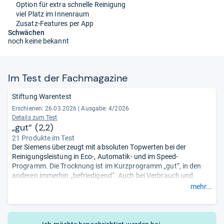
Option für extra schnelle Reinigung
viel Platz im Innenraum
Zusatz-Features per App
Schwächen
noch keine bekannt
Im Test der Fach­ma­ga­zine
Stiftung Warentest
Erschienen:
26.03.2026
|
Ausgabe: 4/2026
Details zum Test
„gut“ (2,2)
21 Produkte im Test
Der Siemens überzeugt mit absoluten Topwerten bei der
Reinigungsleistung in Eco-, Automatik- und im Speed-
Programm. Die Trocknung ist im Kurzprogramm „gut“, in den
anderen immerhin „befriedigend“. Auch bei Verbrauch und
Dauer liegt das Gerät im starken Bereich. Dazu kommen eine
mehr...
prima Bedienbarkeit, „sehr gute“ Verarbeitung und guter Schutz
vor Wasserschäden sowie ein leises
Betriebsgeräusch.
- Zusammengefasst durch unsere Redaktion.