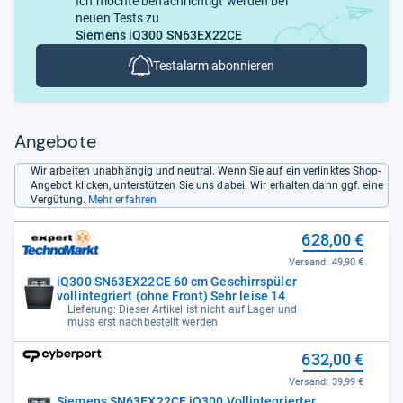
Ich möchte benachrichtigt werden bei
neuen Tests zu
Siemens iQ300 SN63EX22CE
Testalarm abonnieren
Angebote
Wir arbeiten unabhängig und neutral. Wenn Sie auf ein verlinktes Shop-
Angebot klicken, unterstützen Sie uns dabei. Wir erhalten dann ggf. eine
Vergütung.
Mehr erfahren
628,00 €
Versand:
49,90 €
iQ300 SN63EX22CE 60 cm Geschirrspüler
vollintegriert (ohne Front) Sehr leise 14
Lieferung: Dieser Artikel ist nicht auf Lager und
muss erst nachbestellt werden
632,00 €
Versand:
39,99 €
Siemens SN63EX22CE iQ300 Vollintegrierter