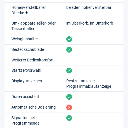
Höhenverstellbarer
beladen höhenverstellbar
Oberkorb
Umklappbare Teller- oder
im Oberkorb
im Unterkorb
Tassenhalter
vorhanden
Weinglashalter
vorhanden
Besteckschublade
Weiterer Bedienkomfort
vorhanden
Startzeitvorwahl
Display-Anzeigen
Restzeitanzeige
Programmablaufanzeige
vorhanden
Dosierassistent
fehlt
Automatische Dosierung
vorhanden
Signalton bei
Programmende