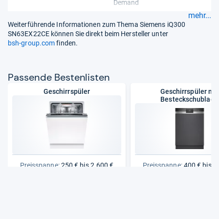
Demand
mehr...
Weiterführende Informationen zum Thema Siemens iQ300
SN63EX22CE können Sie direkt beim Hersteller unter
bsh-group.com
finden.
Pas­sende Bes­ten­lis­ten
Geschirrspüler
Geschirrspüler mit
Besteckschublade
Preisspanne:
250 € bis 2.600 €
Preisspanne:
400 € bis 1
Zur Bestenliste
Zur Bestenliste
: Geschirrspüler
: Geschir