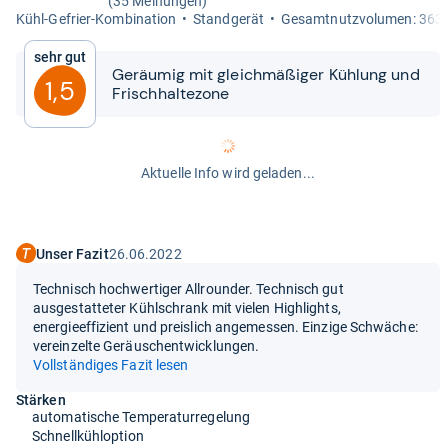
(35 Meinungen)
Kühl-​Gefrier-​Kom­bi­na­tion
Stand­ge­rät
Gesamt­nutz­vo­lu­men: 363 
Sehr gut
Geräu­mig mit gleich­mä­ßi­ger Küh­lung und
1,5
Frisch­hal­te­zone
Aktuelle Info wird geladen...
Unser Fazit
26.06.2022
Technisch hochwertiger Allrounder. Technisch gut
ausgestatteter Kühlschrank mit vielen Highlights,
energieeffizient und preislich angemessen. Einzige Schwäche:
vereinzelte Geräuschentwicklungen.
Vollständiges Fazit lesen
Stärken
automatische Temperaturregelung
Schnellkühloption