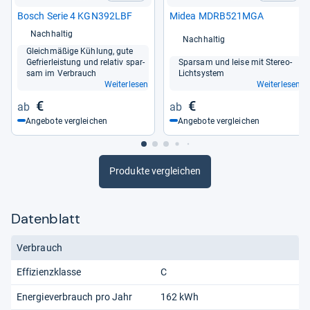
Bosch Serie 4 KGN392LBF
Midea MDRB521MGA
Nachhaltig
Nachhaltig
Gleich­mä­ßige Küh­lung, gute
Gefrier­leis­tung und rela­tiv spar­
Spar­sam und leise mit Ste­reo-​
sam im Ver­brauch
Licht­sys­tem
Weiterlesen
Weiterlesen
€
€
Angebote vergleichen
Angebote vergleichen
Produkte vergleichen
Datenblatt
Verbrauch
Effizienzklasse
C
Energieverbrauch pro Jahr
162 kWh