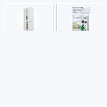
Bomann Kühl­schrank KG
BAU­KNECHT KDI 12S2 Kühl­
320.2
ge­frier­kom­bi­na­tion
(2k+)
(77)
249,00 €
379,00 €
9
5
Angebote vergleichen
Angebote vergleichen
Alle Preise sind Gesamtpreise inkl. aktuell geltender gesetzlicher
Umsatzsteuer. Versandkosten werden ggf. gesondert
berechnet. Maßgeblich sind der Gesamtpreis und die