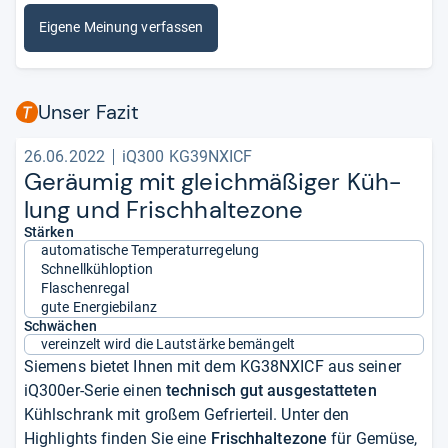
Eigene Meinung verfassen
Unser Fazit
26.06.2022
iQ300 KG39NXICF
Geräu­mig mit gleich­mä­ßi­ger Küh­
lung und Frisch­hal­te­zone
Stärken
automatische Temperaturregelung
Schnellkühloption
Flaschenregal
gute Energiebilanz
Schwächen
vereinzelt wird die Lautstärke bemängelt
Siemens bietet Ihnen mit dem KG38NXICF aus seiner
iQ300er-Serie einen
technisch gut ausgestatteten
Kühlschrank mit großem Gefrierteil. Unter den
Highlights finden Sie eine
Frischhaltezone
für Gemüse,