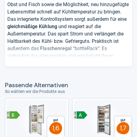
Obst und Fisch sowie die Möglichkeit, neu hinzugefügte
Lebensmittel schnell auf Kühltemperatur zu bringen.
Das integrierte Kontrollsystem sorgt außerdem für eine
gleichmäßige Kühlung
und reagiert auf die
Außentemperatur. Das spart Strom und verlängert die
Haltbarkeit des Kühl- bzw. Gefrierguts. Praktisch ist
außerdem das
Flaschenregal
"bottleRack": Es
verhindert das Herumrollen und ermöglicht Ihnen
schnellen Zugriff auf Soda, Wein & Co. Der Siemens
arbeitet grundsätzlich leise, vereinzelt berichten Nutzer
aber von einem gelegentlichen Rattern und Poltern. Der
Pas­sende Alter­na­ti­ven
Energieverbrauch liegt mit
Klasse C
auf der Skala A bis
So wählen wir die Produkte aus
G im guten Bereich, auch der Preis ist mit derzeit rund
800 Euro nicht überzogen.
von
Marguerita Fuller
Gut
Gut
1,6
1,7