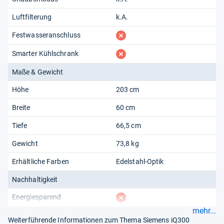
Luftfilterung
k.A.
fehlt
Festwasseranschluss
fehlt
Smarter Kühlschrank
Maße & Gewicht
Höhe
203 cm
Breite
60 cm
Tiefe
66,5 cm
Gewicht
73,8 kg
Erhältliche Farben
Edelstahl-Optik
Nachhaltigkeit
fehlt
Energiesparend
mehr...
Weiterführende Informationen zum Thema Siemens iQ300