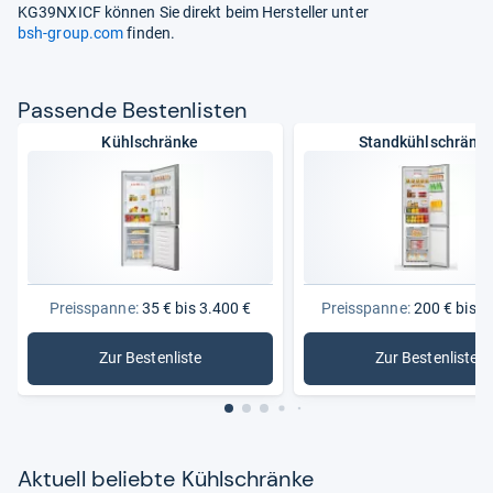
KG39NXICF können Sie direkt beim Hersteller unter
bsh-group.com
finden.
Pas­sende Bes­ten­lis­ten
Kühlschränke
Standkühlschränk
Preisspanne:
35 € bis 3.400 €
Preisspanne:
200 € bis 1
Zur Bestenliste
Zur Bestenliste
: Kühlschränke
: Standkü
Aktu­ell beliebte Kühl­schränke