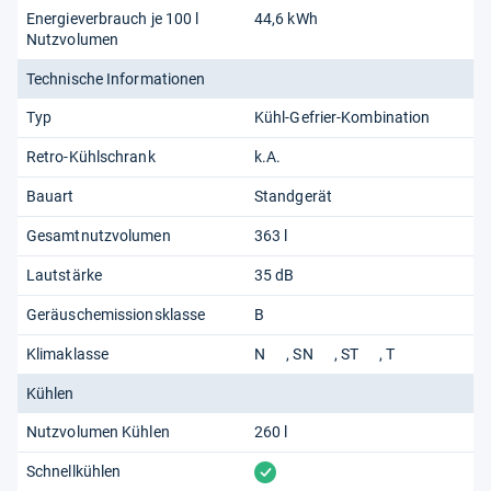
Energieverbrauch je 100 l
44,6 kWh
Nutzvolumen
Technische Informationen
Typ
Kühl-Gefrier-Kombination
Retro-Kühlschrank
k.A.
Bauart
Standgerät
Gesamtnutzvolumen
363 l
Lautstärke
35 dB
Geräuschemissionsklasse
B
Klimaklasse
N
SN
ST
T
Kühlen
Nutzvolumen Kühlen
260 l
vorhanden
Schnellkühlen