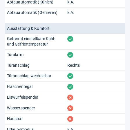
Abtauautomatik (Kühlen)
k.A.
Abtauautomatik (Gefrieren)
k.A.
Ausstattung & Komfort
vorhanden
Getrennt einstellbare Kühl-
und Gefriertemperatur
vorhanden
Türalarm
Türanschlag
Rechts
vorhanden
Türanschlag wechselbar
vorhanden
Flaschenregal
fehlt
Eiswürfelspender
fehlt
Wasserspender
fehlt
Hausbar
Urlaubsmodus
k.A.