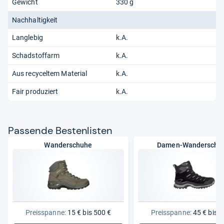
Gewicht
330 g
Nachhaltigkeit
Langlebig
k.A.
Schadstoffarm
k.A.
Aus recyceltem Material
k.A.
Fair produziert
k.A.
Pas­sende Bes­ten­lis­ten
Wanderschuhe
Damen-Wanderschu
Preisspanne:
15 € bis 500 €
Preisspanne:
45 € bis 3