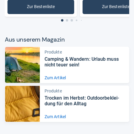
Zur Bestenliste
Zur Bestenliste
: Wanderschuhe
: Damen-
Aus unse­rem Maga­zin
Produkte
Cam­ping & Wan­dern: Urlaub muss
nicht teuer sein!
Zum Artikel
Produkte
Tro­cken im Herbst: Out­door­be­klei­
dung für den All­tag
Zum Artikel