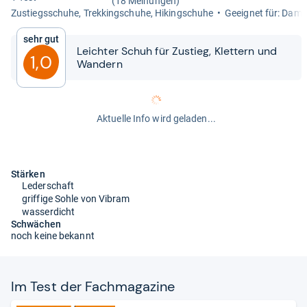
(18 Meinungen)
Zustiegs­schuhe, Trek­kingschuhe, Hikingschuhe
Geeig­net für: Dame
Sehr gut
Leich­ter Schuh für Zustieg, Klet­tern und
1,0
Wan­dern
Aktuelle Info wird geladen...
Stärken
Lederschaft
griffige Sohle von Vibram
wasserdicht
Schwächen
noch keine bekannt
Im Test der Fach­ma­ga­zine