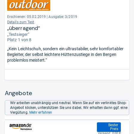
Erschienen: 05.02.2019
|
Ausgabe: 3/2019
Details zum Test
„überragend“
„Testsieger“
Platz 1 von 8
„Kein Leichtschuh, sondern ein ultrastabiler, sehr komfortabler
Begleiter, der selbst leichtere Hüttenzustiege in den Bergen
problemlos meistert.“
Angebote
Wir arbeiten unabhängig und neutral. Wenn Sie auf ein verlinktes Shop-
Angebot klicken, unterstützen Sie uns dabei. Wir erhalten dann ggf. eine
Vergütung.
Mehr erfahren
102,21 €
Bester
Preis
Versand:
0,00 €