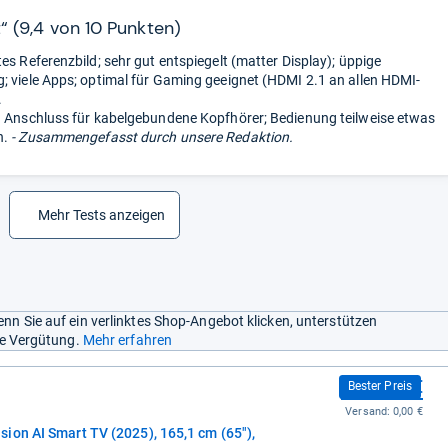
Zusammengefasst durch unsere Redaktion.
t“ (9,4 von 10 Punkten)
es Referenzbild; sehr gut entspiegelt (matter Display); üppige
; viele Apps; optimal für Gaming geeignet (HDMI 2.1 an allen HDMI-
.
n Anschluss für kabelgebundene Kopfhörer; Bedienung teilweise etwas
h.
- Zusammengefasst durch unsere Redaktion.
Mehr Tests anzeigen
nn Sie auf ein verlinktes Shop-Angebot klicken, unterstützen
ine Vergütung.
Mehr erfahren
2.506,83 €
Bester Preis
Versand:
0,00 €
ion AI Smart TV (2025), 165,1 cm (65"),