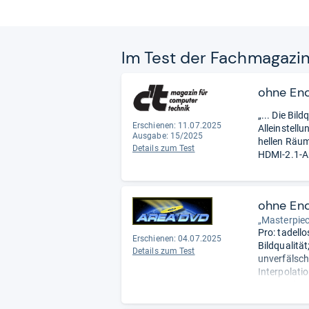
Im Test der Fach­ma­ga­zi
ohne En
„... Die Bil
Erschienen: 11.07.2025
Alleinstell
Ausgabe: 15/2025
hellen Räum
Details zum Test
HDMI-2.1-An
ohne En
„Masterpiec
Pro: tadell
Erschienen: 04.07.2025
Bildqualitä
Details zum Test
unverfälsch
Interpolati
gute Dialog
praktische 