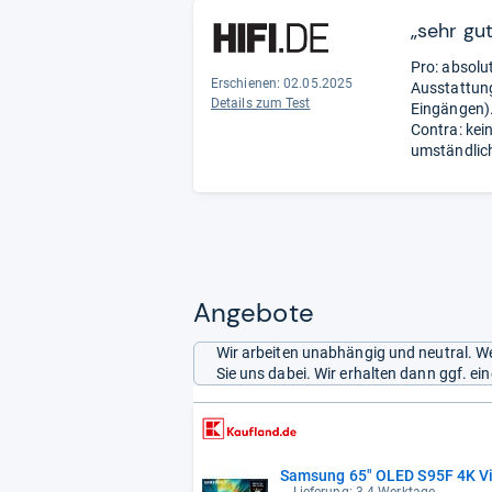
Contra: -.
- 
„sehr gu
Pro: absolut
Erschienen: 02.05.2025
Ausstattung
Details zum Test
Eingängen)
Contra: kei
umständlic
Angebote
Wir arbeiten unabhängig und neutral. We
Sie uns dabei. Wir erhalten dann ggf. e
Samsung 65" OLED S95F 4K Vis
Lieferung: 3-4 Werktage