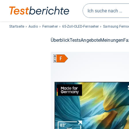
Geben
Sie
Startseite
Audio
Fernseher
65-Zoll-OLED-Fernseher
Samsung Ferns
mindestens
drei
Überblick
Tests
Angebote
Meinungen
Fa
Zeichen
ein.
Vorschläge
erscheinen
automatisch
und
lassen
sich
mit
den
Pfeiltasten
auswählen.