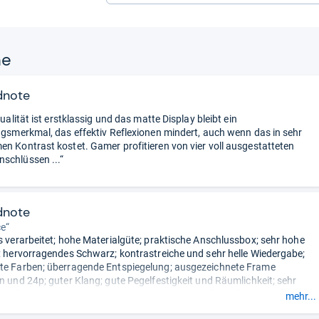
ne
dnote
dqualität ist erstklassig und das matte Display bleibt ein
ungsmerkmal, das effektiv Reflexionen mindert, auch wenn das in sehr
en Kontrast kostet. Gamer profitieren von vier voll ausgestatteten
schlüssen ...“
dnote
e“
os verarbeitet; hohe Materialgüte; praktische Anschlussbox; sehr hohe
t; hervorragendes Schwarz; kontrastreiche und sehr helle Wiedergabe;
te Farben; überragende Entspiegelung; ausgezeichnete Frame
on und 24p; guter Klang; gute Pegelfestigkeit und Räumlichkeit; sehr
wiedergabe; gute Menüstruktur; reaktionsschnelle Bedienung;
mehr...
App; geeignet fürs Gaming.