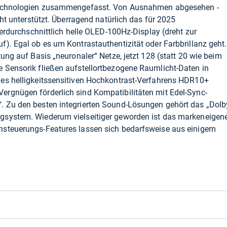
stechnologien zusammengefasst. Von Ausnahmen abgesehen -
cht unterstützt. Überragend natürlich das für 2025
berdurchschnittlich helle OLED-100Hz-Display (dreht zur
). Egal ob es um Kontrastauthentizität oder Farbbrillanz geht.
ung auf Basis „neuronaler“ Netze, jetzt 128 (statt 20 wie beim
 Sensorik fließen aufstellortbezogene Raumlicht-Daten in
es helligkeitssensitiven Hochkontrast-Verfahrens HDR10+
rgnügen förderlich sind Kompatibilitäten mit Edel-Sync-
. Zu den besten integrierten Sound-Lösungen gehört das „Dolb
gsystem. Wiederum vielseitiger geworden ist das markeneigen
hsteuerungs-Features lassen sich bedarfsweise aus einigem