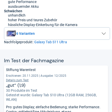
gute Performance
ausdauernder Akku
Schwächen
unhandlich
hoher Preis und teures Zubehör
hässliche Display-Einkerbung für die Kamera
6 Varianten
Nachfolgeprodukt:
Galaxy Tab S11 Ultra
Im Test der Fach­ma­ga­zine
Stiftung Warentest
Erschienen: 20.11.2025
|
Ausgabe: 12/2025
Details zum Test
„gut“ (1,9)
30 Produkte im Test
Getestet wurde:
Galaxy Tab S10 Ultra (12GB RAM, 256GB,
WLAN)
Pro: gutes Display; einfache Bedienung; starke Performance.
Contra: mittelmäßige Akkuleistung, etwas