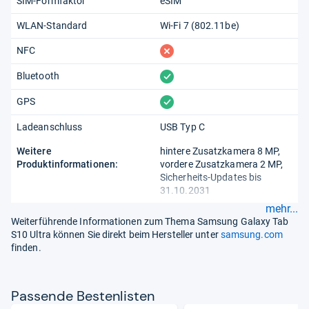
SIM-Formfaktor
eSIM
WLAN-Standard
Wi-Fi 7 (802.11​be)
fehlt
NFC
vorhanden
Bluetooth
vorhanden
GPS
Ladeanschluss
USB Typ C
Weitere
hintere Zusatzkamera 8 MP,
Produktinformationen:
vordere Zusatzkamera 2 MP,
Sicherheits-Updates bis
31.10.2031
mehr...
Weiterführende Informationen zum Thema Samsung Galaxy Tab
S10 Ultra können Sie direkt beim Hersteller unter
samsung.com
finden.
Pas­sende Bes­ten­lis­ten