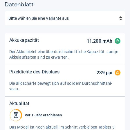
Datenblatt
Akkukapazität
11.200
mAh
Der Akku bie­tet eine über­durch­schnitt­li­che Kapa­zi­tät. Lange
Akku­lauf­zei­ten sind zu erwar­ten.
Pixeldichte des Displays
239
ppi
Die Bild­schärfe bewegt sich auf soli­dem Durch­schnitts­ni­
veau.
Aktualität
Vor 1 Jahr erschienen
Das Modell ist noch aktu­ell, im Schnitt ver­blei­ben Tablets 3