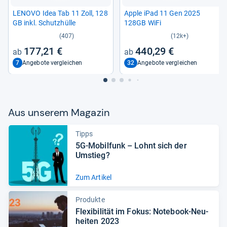
LENOVO Idea Tab 11 Zoll, 128
Apple iPad 11 Gen 2025
GB inkl. Schutz­hülle
128GB WiFi
(407)
(12k+)
177,21 €
440,29 €
7
32
Angebote vergleichen
Angebote vergleichen
Aus unse­rem Maga­zin
Tipps
5G-​Mobil­funk – Lohnt sich der
Umstieg?
Zum Artikel
Produkte
Fle­xi­bi­li­tät im Fokus: Note­book-​Neu­
hei­ten 2023