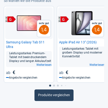
So wählen wir die Produkte aus
Sehr gut
Sehr gut
1,4
1,4
Sam­sung Galaxy Tab S11
Apple iPad Air 13" (2026)
Ultra
Leis­tungs­star­kes Tablet mit
großem Dis­play und moder­ner
Leis­tungs­star­kes Pre­mium-​
Kon­nek­ti­vi­tät
Tablet mit beein­dru­cken­dem
Dis­play und lan­ger Akku­lauf­zeit
Weiterlesen
Weiterlesen
€
€
Angebote vergleichen
Angebote vergleichen
Produkte vergleichen