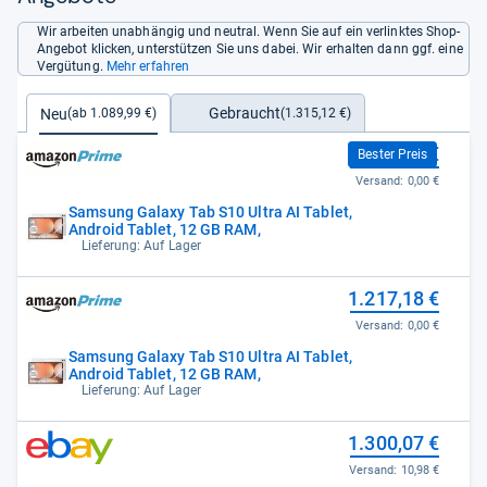
Wir arbeiten unabhängig und neutral. Wenn Sie auf ein verlinktes Shop-
Angebot klicken, unterstützen Sie uns dabei. Wir erhalten dann ggf. eine
Vergütung.
Mehr erfahren
Gebraucht
Neu
(1.315,12 €)
(ab 1.089,99 €)
1.089,99 €
Bester Preis
Versand:
0,00 €
Samsung Galaxy Tab S10 Ultra AI Tablet,
Android Tablet, 12 GB RAM,
Lieferung: Auf Lager
1.217,18 €
Versand:
0,00 €
Samsung Galaxy Tab S10 Ultra AI Tablet,
Android Tablet, 12 GB RAM,
Lieferung: Auf Lager
1.300,07 €
Versand:
10,98 €