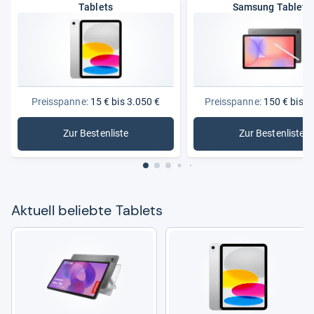
Tablets
Samsung Tablets
Preisspanne:
15 € bis 3.050 €
Preisspanne:
150 € bis 1
Zur Bestenliste
Zur Bestenliste
: Tablets
: Samsung
Aktu­ell beliebte Tablets