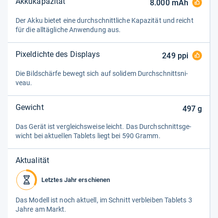
Akkukapazität
8.000
mAh
Der Akku bie­tet eine durch­schnitt­li­che Kapa­zi­tät und reicht
für die all­täg­li­che Anwen­dung aus.
Pixeldichte des Displays
249
ppi
Die Bild­schärfe bewegt sich auf soli­dem Durch­schnitts­ni­
veau.
Gewicht
497
g
Das Gerät ist ver­gleichs­weise leicht. Das Durch­schnitts­ge­
wicht bei aktu­el­len Tablets liegt bei 590 Gramm.
Aktualität
Letztes Jahr erschienen
Das Modell ist noch aktu­ell, im Schnitt ver­blei­ben Tablets 3
Jahre am Markt.