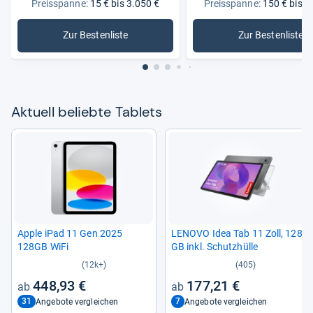
Preisspanne:
15 € bis 3.050 €
Preisspanne:
150 € bis 1
Zur Bestenliste
Zur Bestenliste
: Tablets
: Samsung
Aktu­ell beliebte Tablets
Apple iPad 11 Gen 2025
LENOVO Idea Tab 11 Zoll, 128
128GB WiFi
GB inkl. Schutz­hülle
(12k+)
(405)
448,93 €
177,21 €
31
7
Angebote vergleichen
Angebote vergleichen