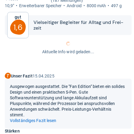
(187 Meinungen)
10,9"
Erweiter­ba­rer Spei­cher
Android
8000 mAh
497 g
Gut
Viel­sei­ti­ger Beglei­ter für All­tag und Frei­
1,6
zeit
Aktuelle Info wird geladen...
Unser Fazit
15.04.2025
Ausgewogen ausgestattet. Die "Fan Edition" bieten ein solides
Design und einen praktischen S-Pen. Gute
Softwareunterstützung und lange Akkulaufzeit sind
Pluspunkte, während der Prozessor bei anspruchsvollen
Anwendungen schwächelt. Preis-Leistungs-Verhältnis
stimmt.
Vollständiges Fazit lesen
Stärken