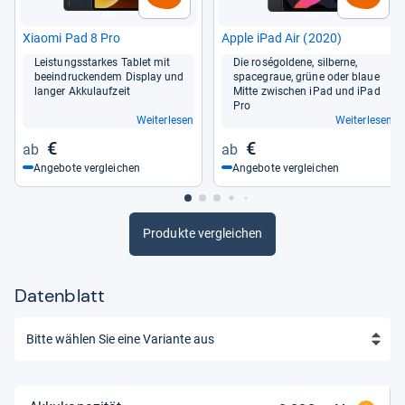
Xiaomi Pad 8 Pro
Apple iPad Air (2020)
Leis­tungs­star­kes Tablet mit
Die rosé­gol­dene, sil­berne,
beein­dru­cken­dem Dis­play und
space­graue, grüne oder blaue
lan­ger Akku­lauf­zeit
Mitte zwi­schen iPad und iPad
Pro
Weiterlesen
Weiterlesen
€
€
Angebote vergleichen
Angebote vergleichen
Produkte vergleichen
Datenblatt