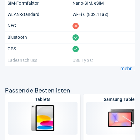
SIM-Formfaktor
Nano-SIM
eSIM
WLAN-Standard
Wi-Fi 6 (802.11​ax)
fehlt
NFC
vorhanden
Bluetooth
vorhanden
GPS
Ladeanschluss
USB Typ C
mehr...
Pas­sende Bes­ten­lis­ten
Tablets
Samsung Tablets