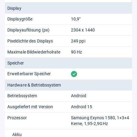
Display
Displaygröße
10,9"
Displayauflösung (px)
2304 x 1440
Pixeldichte des Displays
249 ppi
Maximale Bildwiederholrate
90 Hz
Speicher
vorhanden
Erweiterbarer Speicher
Hardware & Betriebssystem
Betriebssystem
Android
Ausgeliefert mit Version
Android 15
Prozessor
Samsung Exynos 1580, 1+3+4
Kerne, 1,95-2,9GHz
Akku