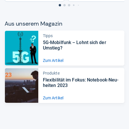
Aus unse­rem Maga­zin
Tipps
5G-​Mobil­funk – Lohnt sich der
Umstieg?
Zum Artikel
Produkte
Fle­xi­bi­li­tät im Fokus: Note­book-​Neu­
hei­ten 2023
Zum Artikel