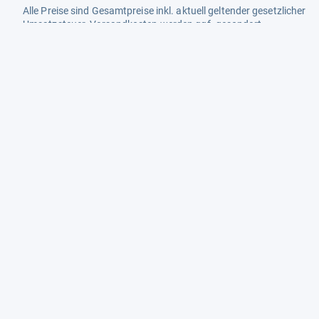
Alle Preise sind Gesamtpreise inkl. aktuell geltender gesetzlicher
Umsatzsteuer. Versandkosten werden ggf. gesondert
berechnet. Maßgeblich sind der Gesamtpreis und die
Versandkosten, die der jeweilige Shop zum Zeitpunkt des
Kaufes anbietet.
Mehr Infos dazu in unseren FAQs
Newsletter
Neutrale Ratgeber – hilfreich für Ihre
Produktwahl
Gut getestete Produkte – passend zur
Jahreszeit
Tipps & Tricks