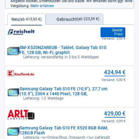
Angebot klicken, unterstützen Sie uns dabei. Wir erhalten dann ggf. eine
Vergütung.
Mehr erfahren
Gebraucht
Neu
(ab 223,59 €)
(ab 415,95 €)
415,95 €
Bester
Preis
Versand:
5,95 €
SM-X520NZAREUB - Tablet, Galaxy Tab S10
FE, 128 GB, Wi-Fi, graphit
Lieferung: versandfertig in 3 bis 5 Werktagen
424,94 €
Versand:
0,00 €
Samsung Galaxy Tab S10 FE (10,9"), 27,7 cm
(10.9"), 2304 x 1440 Pixel, 128 GB,
Lieferung: 1-2 Werktage
429,00 €
Versand:
6,99 €
Samsung Galaxy Tab S10 FE X520 8GB RAM,
128GB Flash
Lieferung: <u>Online-Shop (Versand):</u> Lieferzeit