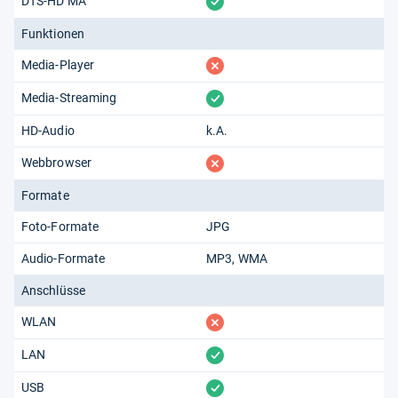
vorhanden
DTS-HD MA
Funktionen
fehlt
Media-Player
vorhanden
Media-Streaming
HD-Audio
k.A.
fehlt
Webbrowser
Formate
Foto-Formate
JPG
Audio-Formate
MP3
WMA
Anschlüsse
fehlt
WLAN
vorhanden
LAN
vorhanden
USB