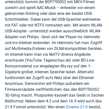
unterstützt, kommt der BDP7500S2 mit MKV-Filmen
zurecht und spielt AAC-Musik – entweder von einem
gebrannten Rohling oder über eine der beiden USB-
Schnittstellen. Dabei kann der USB-Speicher wahlweise
mit FAT oder mit NTFS formatiert sein. Mit einem WLAN-
USB-Adapter - unterstützt werden ausschließlich WLAN-
Adapter von Philips - lässt sich der Player ins Heimnetz
und ins Internet einbinden. Im Heimnetz hat man Zugriff
auf Multimedia-Dateien von DLNA-kompatiblen Geräten,
im Internet kann man via NetTV diverse Angebote
anschauen (YouTube, Tagesschau.de) oder BD-Live-
Bonsusmaterial zur eingelegten Blu-ray auf den 1-
Gigabyte großen internen Speicher laden. Alternativ
funktioniert der Zugriff aufs Netz über den Ethernet-
Anschluss. Demnächst will Philips außerdem ein
Firmware-Update veröffentlichen, das den BDP7500S2
3D-fähig macht. Pluspunkte kassiert das Gerät in Sachen
Bildformat: Neben dem 4:3 und dem 16:9 wird auch das
21:9 Format unterstützt. Wer einen
Cinema 21:9
besitzt,