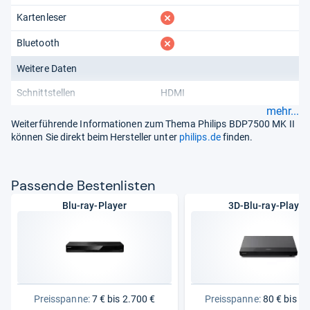
fehlt
Kartenleser
fehlt
Bluetooth
Weitere Daten
Schnittstellen
HDMI
mehr...
Weiterführende Informationen zum Thema Philips BDP7500 MK II
können Sie direkt beim Hersteller unter
philips.de
finden.
Pas­sende Bes­ten­lis­ten
Blu-ray-Player
3D-Blu-ray-Player
Preisspanne:
7 € bis 2.700 €
Preisspanne:
80 € bis 1.