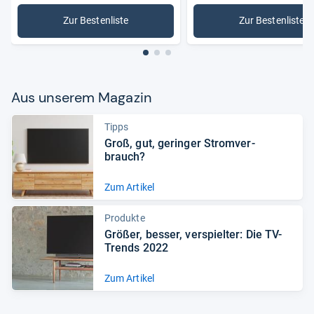
Zur Bestenliste
Zur Bestenliste
: Blu-ray-Player
: 3D-Blu-r
Aus unse­rem Maga­zin
Tipps
Groß, gut, gerin­ger Strom­ver­
brauch?
Zum Artikel
Produkte
Grö­ßer, bes­ser, ver­spiel­ter: Die TV-​
Trends 2022
Zum Artikel