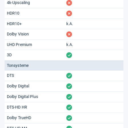
fehlt
4k-Upscaling
fehlt
HDR10
HDR10+
k.A.
fehlt
Dolby Vision
UHD Premium
k.A.
vorhanden
3D
Tonsysteme
vorhanden
DTS
vorhanden
Dolby Digital
vorhanden
Dolby Digital Plus
vorhanden
DTS-HD HR
vorhanden
Dolby TrueHD