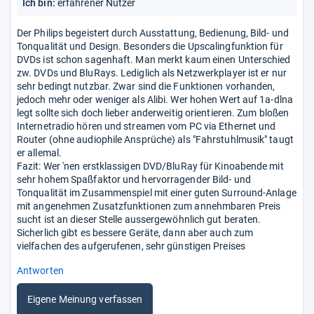
Ich bin:
erfahrener Nutzer
Der Philips begeistert durch Ausstattung, Bedienung, Bild- und
Tonqualität und Design. Besonders die Upscalingfunktion für
DVDs ist schon sagenhaft. Man merkt kaum einen Unterschied
zw. DVDs und BluRays. Lediglich als Netzwerkplayer ist er nur
sehr bedingt nutzbar. Zwar sind die Funktionen vorhanden,
jedoch mehr oder weniger als Alibi. Wer hohen Wert auf 1a-dlna
legt sollte sich doch lieber anderweitig orientieren. Zum bloßen
Internetradio hören und streamen vom PC via Ethernet und
Router (ohne audiophile Ansprüche) als "Fahrstuhlmusik" taugt
er allemal.
Fazit: Wer 'nen erstklassigen DVD/BluRay für Kinoabende mit
sehr hohem Spaßfaktor und hervorragender Bild- und
Tonqualität im Zusammenspiel mit einer guten Surround-Anlage
mit angenehmen Zusatzfunktionen zum annehmbaren Preis
sucht ist an dieser Stelle aussergewöhnlich gut beraten.
Sicherlich gibt es bessere Geräte, dann aber auch zum
vielfachen des aufgerufenen, sehr günstigen Preises
Antworten
Eigene Meinung verfassen