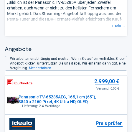
„Bildlich ist der Panasonic TV-65Z85A über jeden Zweifel
erhaben, auch wenn er nicht zu den hellsten Fernsehern am
Markt gehört. Das Streaming- Angebot fällt üppig aus, und der
Penta-Tuner und die HDR-Formate-Vielfalt erleichtern die Kauf-
Entscheidung. Zumal der 65-Zöller mit 2.300 Euro der
mehr...
günstigste Vertreter in unserem Testfeld ist.“
Angebote
Wir arbeiten unabhängig und neutral. Wenn Sie auf ein verlinktes Shop-
Angebot klicken, unterstützen Sie uns dabei. Wir erhalten dann ggf. eine
Vergütung.
Mehr erfahren
2.999,00 €
Versand:
0,00 €
Panasonic TV-65Z85AEG, 165,1 cm (65"),
3840 x 2160 Pixel, 4K Ultra HD, OLED,
Lieferung: 2-4 Werktage
Preis prüfen