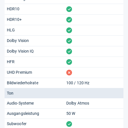
vorhanden
HDR10
vorhanden
HDR10+
vorhanden
HLG
vorhanden
Dolby Vision
vorhanden
Dolby Vision IQ
vorhanden
HFR
fehlt
UHD Premium
Bildwiederholrate
100 / 120 Hz
Ton
Audio-Systeme
Dolby Atmos
Ausgangsleistung
50 W
vorhanden
Subwoofer