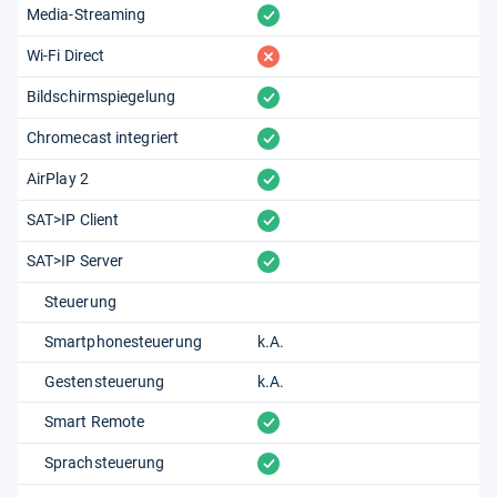
vorhanden
Media-Streaming
fehlt
Wi-Fi Direct
vorhanden
Bildschirmspiegelung
vorhanden
Chromecast integriert
vorhanden
AirPlay 2
vorhanden
SAT>IP Client
vorhanden
SAT>IP Server
Steuerung
Smartphonesteuerung
k.A.
Gestensteuerung
k.A.
vorhanden
Smart Remote
vorhanden
Sprachsteuerung