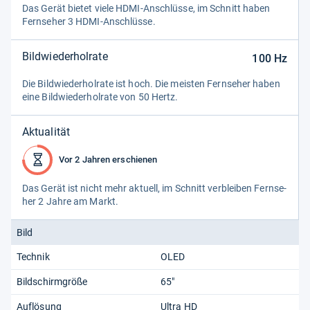
Das Gerät bie­tet viele HDMI-​Anschlüsse, im Schnitt haben
Fern­se­her 3 HDMI-​Anschlüsse.
Bildwiederholrate
100
Hz
Die Bild­wie­der­hol­rate ist hoch. Die meis­ten Fern­se­her haben
eine Bild­wie­der­hol­rate von 50 Hertz.
Aktualität
Vor 2 Jahren erschienen
Das Gerät ist nicht mehr aktu­ell, im Schnitt ver­blei­ben Fern­se­
her 2 Jahre am Markt.
Bild
Technik
OLED
Bildschirmgröße
65"
Auflösung
Ultra HD