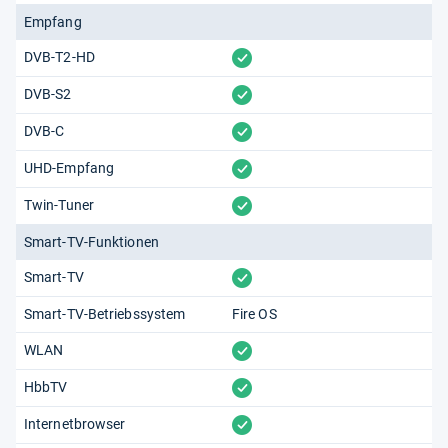
Empfang
vorhanden
DVB-T2-HD
vorhanden
DVB-S2
vorhanden
DVB-C
vorhanden
UHD-Empfang
vorhanden
Twin-Tuner
Smart-TV-Funktionen
vorhanden
Smart-TV
Smart-TV-Betriebssystem
Fire OS
vorhanden
WLAN
vorhanden
HbbTV
vorhanden
Internetbrowser