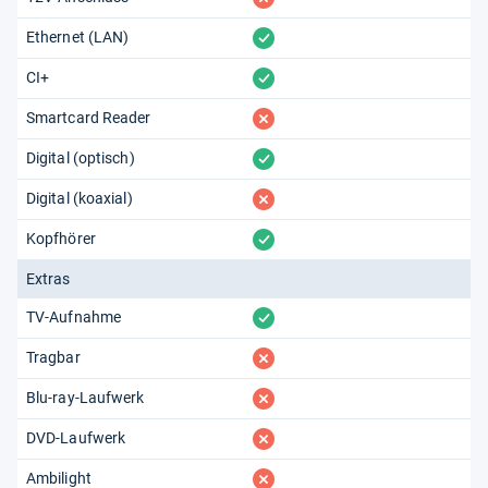
vorhanden
Ethernet (LAN)
vorhanden
CI+
fehlt
Smartcard Reader
vorhanden
Digital (optisch)
fehlt
Digital (koaxial)
vorhanden
Kopfhörer
Extras
vorhanden
TV-Aufnahme
fehlt
Tragbar
fehlt
Blu-ray-Laufwerk
fehlt
DVD-Laufwerk
fehlt
Ambilight