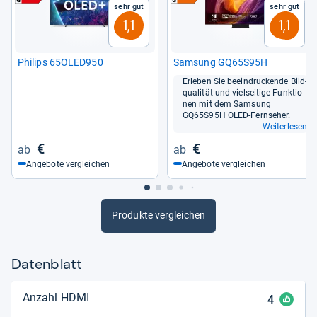
Sehr gut
Sehr gut
1,1
1,1
Phi­lips 65OLED950
Sam­sung GQ65S95H
Erle­ben Sie beein­dru­ckende Bild­
qua­li­tät und viel­sei­tige Funk­tio­
nen mit dem Sam­sung
GQ65S95H OLED-​Fern­se­her.
Weiterlesen
€
€
Angebote vergleichen
Angebote vergleichen
Produkte vergleichen
Datenblatt
Anzahl HDMI
4