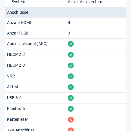
System
Alexa
Alexa extern
Anschlüsse
Anzahl HDMI
4
Anzahl USB
3
vorhanden
Audiorückkanal (ARC)
vorhanden
HDCP 2.2
vorhanden
HDCP 2.3
vorhanden
VRR
vorhanden
ALLM
vorhanden
USB 3.0
vorhanden
Bluetooth
fehlt
Kartenleser
fehlt
12V-Anschluss