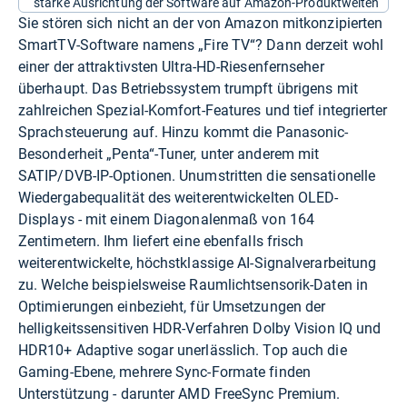
starke Ausrichtung der Software auf Amazon-Produktwelten
Sie stören sich nicht an der von Amazon mitkonzipierten
SmartTV-Software namens „Fire TV“? Dann derzeit wohl
einer der attraktivsten Ultra-HD-Riesenfernseher
überhaupt. Das Betriebssystem trumpft übrigens mit
zahlreichen Spezial-Komfort-Features und tief integrierter
Sprachsteuerung auf. Hinzu kommt die Panasonic-
Besonderheit „Penta“-Tuner, unter anderem mit
SATIP/DVB-IP-Optionen. Unumstritten die sensationelle
Wiedergabequalität des weiterentwickelten OLED-
Displays - mit einem Diagonalenmaß von 164
Zentimetern. Ihm liefert eine ebenfalls frisch
weiterentwickelte, höchstklassige AI-Signalverarbeitung
zu. Welche beispielsweise Raumlichtsensorik-Daten in
Optimierungen einbezieht, für Umsetzungen der
helligkeitssensitiven HDR-Verfahren Dolby Vision IQ und
HDR10+ Adaptive sogar unerlässlich. Top auch die
Gaming-Ebene, mehrere Sync-Formate finden
Unterstützung - darunter AMD FreeSync Premium.