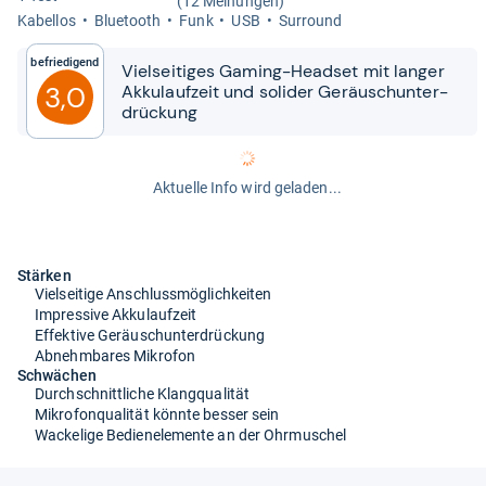
(12 Meinungen)
Kabel­los
Blue­tooth
Funk
USB
Sur­round
Befriedigend
Viel­sei­ti­ges Gaming-​​Head­set mit lan­ger
3,0
Akku­lauf­zeit und soli­der Geräusch­un­ter­
drückung
Aktuelle Info wird geladen...
Stärken
Vielseitige Anschlussmöglichkeiten
Impressive Akkulaufzeit
Effektive Geräuschunterdrückung
Abnehmbares Mikrofon
Schwächen
Durchschnittliche Klangqualität
Mikrofonqualität könnte besser sein
Wackelige Bedienelemente an der Ohrmuschel