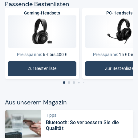
Pas­sende Bes­ten­lis­ten
Gaming-Headsets
PC-Headsets
Preisspanne:
6 € bis 400 €
Preisspanne:
15 € bis 3
Zur Bestenliste
Zur Bestenliste
: Gaming-Headsets
: PC-Head
Aus unse­rem Maga­zin
Tipps
Blue­tooth: So ver­bes­sern Sie die
Qua­li­tät