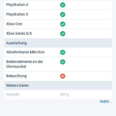
vorhanden
PlayStation 4
vorhanden
PlayStation 5
vorhanden
Xbox One
vorhanden
Xbox Series S/X
Ausstattung
vorhanden
Abnehmbares Mikrofon
vorhanden
Bedienelemente an der
Ohrmuschel
fehlt
Beleuchtung
Weitere Daten
Gewicht
293 g
mehr...