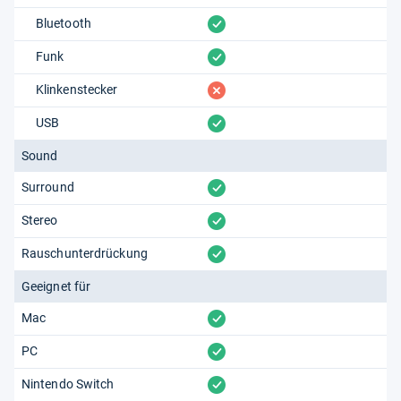
vorhanden
Bluetooth
vorhanden
Funk
fehlt
Klinkenstecker
vorhanden
USB
Sound
vorhanden
Surround
vorhanden
Stereo
vorhanden
Rauschunterdrückung
Geeignet für
vorhanden
Mac
vorhanden
PC
vorhanden
Nintendo Switch