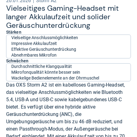
20.01.2026
Storm A2
Viel­sei­ti­ges Gaming-​Head­set mit
lan­ger Akku­lauf­zeit und soli­der
Geräusch­un­ter­drückung
Stärken
Vielseitige Anschlussmöglichkeiten
Impressive Akkulaufzeit
Effektive Geräuschunterdrückung
Abnehmbares Mikrofon
Schwächen
Durchschnittliche Klangqualität
Mikrofonqualität könnte besser sein
Wackelige Bedienelemente an der Ohrmuschel
Das OXS Storm A2 ist ein kabelloses Gaming-Headset,
das vielseitige Anschlussmöglichkeiten wie Bluetooth
5.4, USB-A und USB-C sowie kabelgebundenes USB-C
bietet. Es verfügt über eine hybride aktive
Geräuschunterdrückung (ANC), die
Umgebungsgeräusche um bis zu 46 dB reduziert, und
einen Passthrough-Modus, der Außengeräusche bei
Bedarf einblendet. Mit einer Akkulaufzeit von bis zu 70