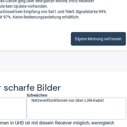
 Das Ganze ging über eine ganze Woche, trotz neuester
ute kein Update vorhanden.
tschüssel kein Empfang von Sat1 und Tele5.Signalstärke 99%
ät 97%. Keine Bedienungsanleitung erhältlich.
Eigene Meinung verfassen
 scharfe Bil­der
Schwächen
Netzwerkfunktionen nur über LAN-Kabel
men in UHD ist mit diesem Receiver möglich, wenngleich