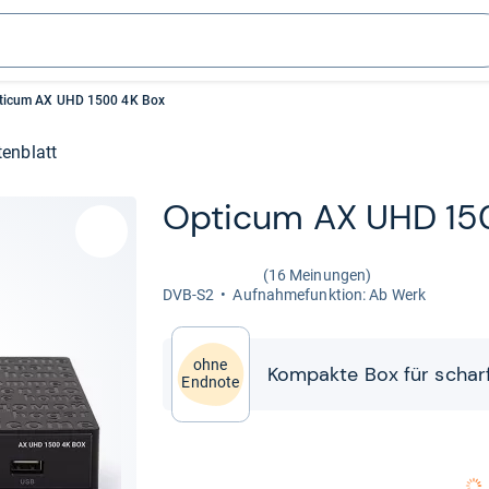
ticum AX UHD 1500 4K Box
enblatt
Opti­cum AX UHD 15
(16 Meinungen)
DVB-​S2
Auf­nah­me­funk­tion: Ab Werk
ohne
Kom­pakte Box für scharf
Endnote