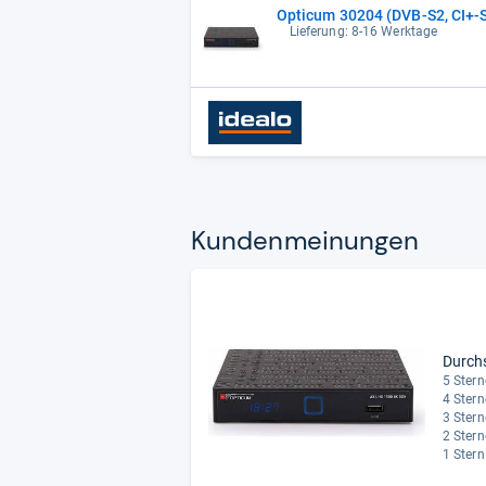
Opticum 30204 (DVB-S2, CI+-
Lieferung: 8-16 Werktage
Kun­den­mei­nun­gen
Durch
5 Stern
4 Stern
3 Stern
2 Stern
1 Stern