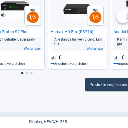
Gut
Gut
1,6
1,6
nä
n Pro­ton S2 Plus
Humax HD-​Fox (R8716)
Ana­dol
ach gehal­ten, aber prak­
Alle Basics für wenig Geld, kein
Kann re
CI+
gut
Weiterlesen
Weiterlesen
€
€
ote vergleichen
Angebote vergleichen
Angebo
Produkte vergleichen
Display
HEVC/H.265