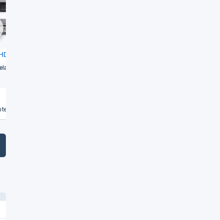
Gut
Gut
1,8
1,8
chste
 HD222Pro
Opti­cum HD AX 150 PVR
la­tiv wenig, das aber
Satel­li­ten­pro­gramme güns­tig
emp­fan­gen -​ und auf­zeich­nen
Weiterlesen
Weiterlesen
€
te vergleichen
Angebote vergleichen