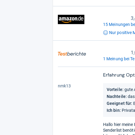
3
15 Meinungen be
Nur positive
M
1,
1 Meinung bei Te
Erfahrung Op
1,0
von
nmk13
Vorteile:
gute 
5
Stern
Nachteile:
das
Geeignet für:
Ich bin:
Privat
Hallo hier meine
Senderlist benöti