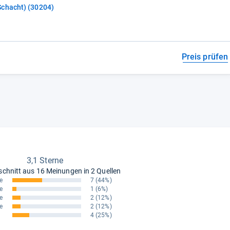
Schacht) (30204)
Preis prüfen
3,1 Sterne
schnitt aus
16 Meinungen in 2 Quellen
e
7
(44%)
e
1
(6%)
e
2
(12%)
e
2
(12%)
4
(25%)