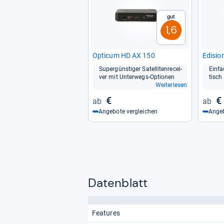
Gut
1,6
Opti­cum HD AX 150
Edi­sio
Super­güns­ti­ger Satel­li­ten­re­cei­
Ein­f
ver mit Unter­wegs-​Optio­nen
tisch
Weiterlesen
€
€
Angebote vergleichen
Angeb
Datenblatt
Features