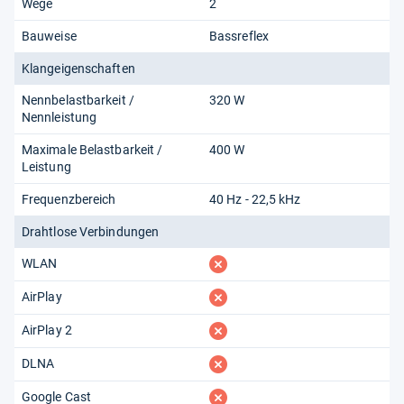
Wege
2
Bauweise
Bassreflex
Klangeigenschaften
Nennbelastbarkeit /
320 W
Nennleistung
Maximale Belastbarkeit /
400 W
Leistung
Frequenzbereich
40 Hz - 22,5 kHz
Drahtlose Verbindungen
fehlt
WLAN
fehlt
AirPlay
fehlt
AirPlay 2
fehlt
DLNA
fehlt
Google Cast