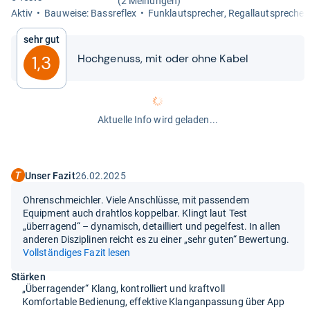
(2 Meinungen)
Aktiv
Bau­weise: Bass­re­flex
Fun­klaut­spre­cher, Regal­laut­spre­cher
Sehr gut
Hoch­ge­nuss, mit oder ohne Kabel
1,3
Aktuelle Info wird geladen...
Unser Fazit
26.02.2025
Ohrenschmeichler. Viele Anschlüsse, mit passendem
Equipment auch drahtlos koppelbar. Klingt laut Test
„überragend“ – dynamisch, detailliert und pegelfest. In allen
anderen Disziplinen reicht es zu einer „sehr guten“ Bewertung.
Vollständiges Fazit lesen
Stärken
„Überragender“ Klang, kontrolliert und kraftvoll
Komfortable Bedienung, effektive Klanganpassung über App