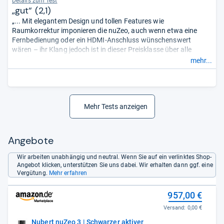
Details zum Test
„gut“ (2,1)
„... Mit elegantem Design und tollen Features wie
Raumkorrektur imponieren die nuZeo, auch wenn etwa eine
Fernbedienung oder ein HDMI-Anschluss wünschenswert
wären – ihr Klang jedoch ist in dieser Preisklasse über alle
Zweifel erhaben. Mit Impulsivität bis Neutralität bestechen sie,
mehr...
spielen stets lebhaft und präsent, ohne jemals flach zu wirken.
...“
Mehr Tests anzeigen
Angebote
Wir arbeiten unabhängig und neutral. Wenn Sie auf ein verlinktes Shop-
Angebot klicken, unterstützen Sie uns dabei. Wir erhalten dann ggf. eine
Vergütung.
Mehr erfahren
957,00 €
Versand:
0,00 €
Nubert nuZeo 3 | Schwarzer aktiver