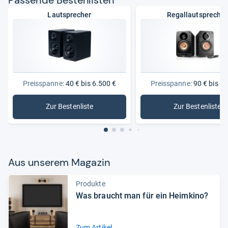
Lautsprecher
Regallautsprecher
Preisspanne:
40 € bis 6.500 €
Preisspanne:
90 € bis 2.
Zur Bestenliste
Zur Bestenliste
: Lautsprecher
: Regalla
Aus unse­rem Maga­zin
Produkte
Was braucht man für ein Heim­kino?
Zum Artikel