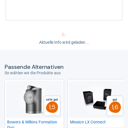
Aktuelle Info wird geladen...
Pas­sende Alter­na­ti­ven
So wählen wir die Produkte aus
Sehr gut
Gut
1,5
1,6
Bowers & Wil­kins For­ma­tion
Mission LX Connect
Duo