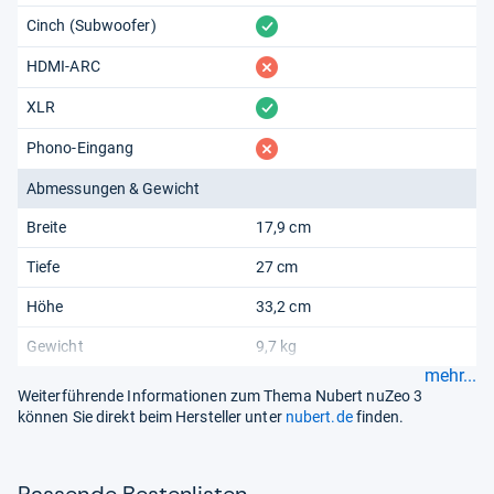
vorhanden
Cinch (Subwoofer)
fehlt
HDMI-ARC
vorhanden
XLR
fehlt
Phono-Eingang
Abmessungen & Gewicht
Breite
17,9 cm
Tiefe
27 cm
Höhe
33,2 cm
Gewicht
9,7 kg
mehr...
Weiterführende Informationen zum Thema Nubert nuZeo 3
können Sie direkt beim Hersteller unter
nubert.de
finden.
Pas­sende Bes­ten­lis­ten