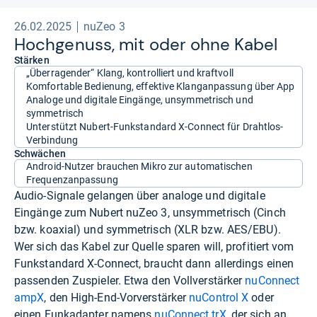
26.02.2025
nuZeo 3
Hoch­ge­nuss, mit oder ohne Kabel
Stärken
„Überragender“ Klang, kontrolliert und kraftvoll
Komfortable Bedienung, effektive Klanganpassung über App
Analoge und digitale Eingänge, unsymmetrisch und
symmetrisch
Unterstützt Nubert-Funkstandard X-Connect für Drahtlos-
Verbindung
Schwächen
Android-Nutzer brauchen Mikro zur automatischen
Frequenzanpassung
Audio-Signale gelangen über analoge und digitale
Eingänge zum Nubert nuZeo 3, unsymmetrisch (Cinch
bzw. koaxial) und symmetrisch (XLR bzw. AES/EBU).
Wer sich das Kabel zur Quelle sparen will, profitiert vom
Funkstandard X-Connect, braucht dann allerdings einen
passenden Zuspieler. Etwa den Vollverstärker
nuConnect
ampX
, den High-End-Vorverstärker
nuControl X
oder
einen Funkadapter namens
nuConnect trX
, der sich an