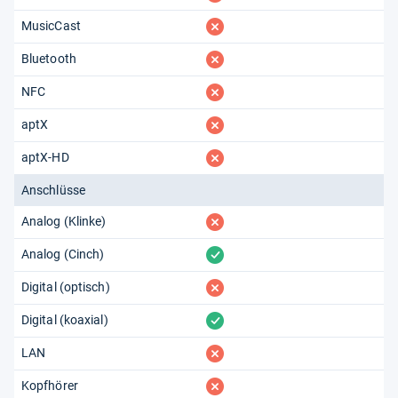
fehlt
MusicCast
fehlt
Bluetooth
fehlt
NFC
fehlt
aptX
fehlt
aptX-HD
Anschlüsse
fehlt
Analog (Klinke)
vorhanden
Analog (Cinch)
fehlt
Digital (optisch)
vorhanden
Digital (koaxial)
fehlt
LAN
fehlt
Kopfhörer