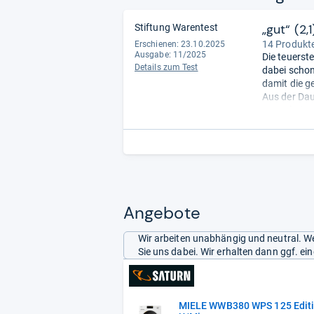
„gut“ (2,1
Stiftung Warentest
14 Produkte
Erschienen: 23.10.2025
Ausgabe: 11/2025
Die teuerst
Details zum Test
dabei schon
damit die g
Aus der Dau
Umwelteigen
könnte die 
zubefürchte
Redaktion.
Angebote
Wir arbeiten unabhängig und neutral. We
Sie uns dabei. Wir erhalten dann ggf. e
MIELE WWB380 WPS 125 Editio