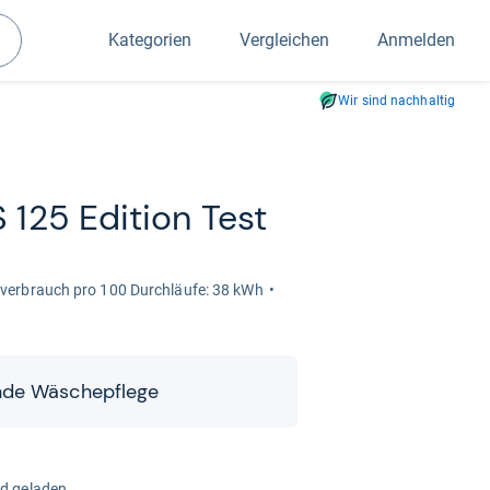
Kategorien
Vergleichen
Anmelden
Suchen
Wir sind nachhaltig
25 Edi­tion Test
e­ver­brauch pro 100 Durch­läufe: 38 kWh
ende Wäsche­pflege
rd geladen...