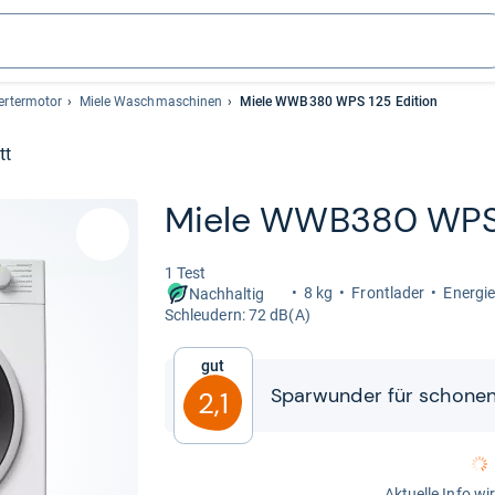
ertermotor
Miele Waschmaschinen
Miele WWB380 WPS 125 Edition
tt
Miele WWB380 WPS 1
1 Test
8 kg
Front­la­der
Ener­gi
Nachhaltig
Schleu­dern: 72 dB(A)
Gut
Spar­wun­der für scho­n
2,1
Aktuelle Info wi