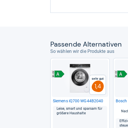
Pas­sende Alter­na­ti­ven
So wählen wir die Produkte aus
Sehr gut
1,4
Sie­mens iQ700 WG44B2040
Bosch
Leise, smart und spar­sam für
Nac
grö­ßere Haus­halte
Effi­z
steu­e