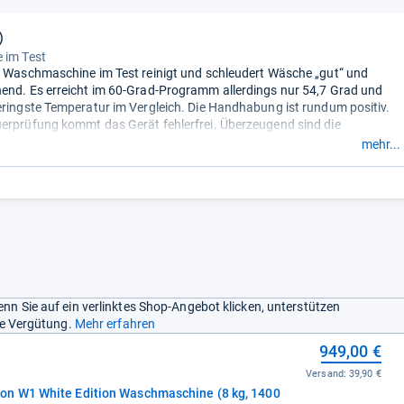
)
 im Test
e Waschmaschine im Test reinigt und schleudert Wäsche „gut“ und
end. Es erreicht im 60-Grad-Programm allerdings nur 54,7 Grad und
eringste Temperatur im Vergleich. Die Handhabung ist rundum positiv.
erprüfung kommt das Gerät fehlerfrei. Überzeugend sind die
schaft. Der Wasserverbrauch ist besonders gering. Beim Schleudern
mehr...
Miele etwas leiser sein. Wasserschäden sind mit dem Gerät nicht
n, es schützt im Test „sehr gut“.
- Zusammengefasst durch unsere
nn Sie auf ein verlinktes Shop-Angebot klicken, unterstützen
ine Vergütung.
Mehr erfahren
949,00 €
Versand:
39,90 €
n W1 White Edition Waschmaschine (8 kg, 1400