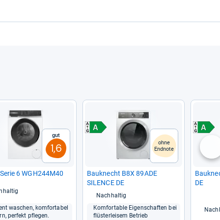
Gut
ohne
1,6
Endnote
nä
 Serie 6 WGH244M40
Bau­knecht B8X 89ADE
Bau­kne
SILENCE DE
DE
hhaltig
Nachhaltig
i­ent waschen, kom­for­ta­bel
Kom­for­ta­ble Eigen­schaf­ten bei
Nachh
rn, per­fekt pfle­gen.
flüs­ter­lei­sem Betrieb