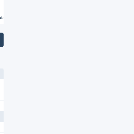
Weiterlesen
€
te vergleichen
Angebote vergleichen