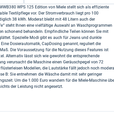
B380 WPS 125 Edition von Miele stellt sich als effiziente
ble Textilpflege vor. Der Stromverbrauch liegt pro 100
iglich 38 kWh. Moderat bleibt mit 48 Litern auch der
fe“ steht Ihnen eine vielfältige Auswahl an Waschprogrammen
rten schonend behandeln. Empfindliche Teilen können Sie mit
lättet. Spezielle Modi gibt es auch für Jeans und dunkle
ine Dosierautomatik, CapDosing genannt, reguliert die
aß. Die Voraussetzung für die Nutzung dieses Features ist
el. Alternativ lässt sich wie gewohnt die entsprechende
ng verursacht die Maschine einen Geräuschpegel von 72
 flüsterleisen Modellen, die Lautstärke fällt jedoch noch modera
asse B: Sie entnehmen die Wäsche damit mit sehr geringer
ngszeit. Um die 1.000 Euro wandern für die Miele-Maschine üb
ichts der Leistung nicht angesetzt.