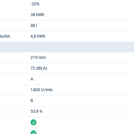
-20%
38 kWh
48 l
läufen
4,8 kWh
219 min
72 dB(A)
A
1400 U/min
B
53,9 %
vorhanden
vorhanden