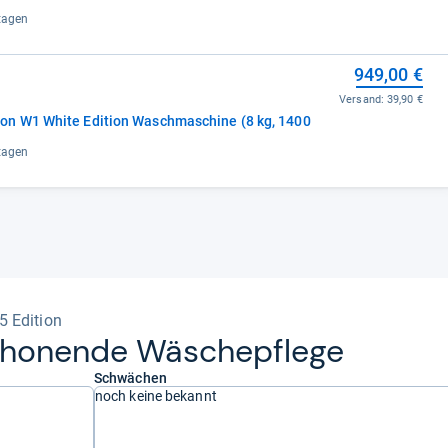
ktagen
949,00 €
Versand:
39,90 €
n W1 White Edition Waschmaschine (8 kg, 1400
ktagen
 Edition
cho­nende Wäsche­pflege
Schwächen
noch keine bekannt