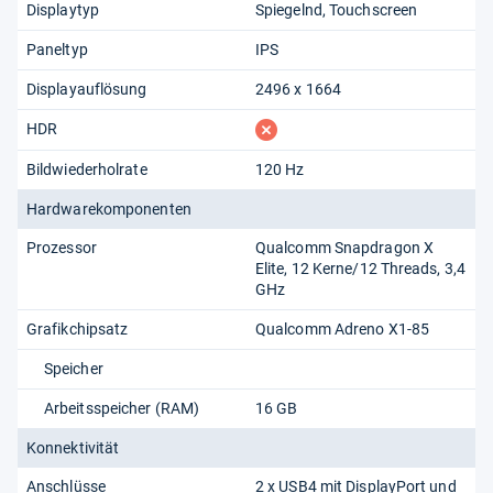
Displaytyp
Spiegelnd
Touchscreen
Paneltyp
IPS
Displayauflösung
2496 x 1664
fehlt
HDR
Bildwiederholrate
120 Hz
Hardwarekomponenten
Prozessor
Qualcomm Snapdragon X
Elite, 12 Kerne/12 Threads, 3,4
GHz
Grafikchipsatz
Qualcomm Adreno X1-85
Speicher
Arbeitsspeicher (RAM)
16 GB
Konnektivität
Anschlüsse
2 x USB4 mit DisplayPort und