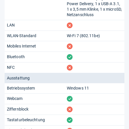
Power Delivery, 1 x USB-A 3.1,
1 x 3,5 mm Klinke, 1 x microSD,
Netzanschluss
fehlt
LAN
WLAN-Standard
Wi-Fi 7 (802.11​be)
fehlt
Mobiles Internet
vorhanden
Bluetooth
fehlt
NFC
Ausstattung
Betriebssystem
Windows 11
vorhanden
Webcam
fehlt
Ziffernblock
vorhanden
Tastaturbeleuchtung