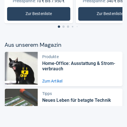
Preisspanne:
10 € bis 7.950 €
Preisspanne:
340 € bis 3
Zur Bestenliste
Zur Bestenliste
: Laptops
: Microso
Aus unse­rem Maga­zin
Produkte
Home-​Office: Aus­stat­tung & Strom­
ver­brauch
Zum Artikel
Tipps
Neues Leben für betagte Tech­nik
Zum Artikel