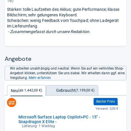
TB)
Stärken: tolle Laufzeiten des Akkus; gute Performance; klasse
Bildschirm; sehr gelungenes Keyboard.
Schwächen: wenig Feedback vom Touchpad; ohne Ladegerät
im Lieferumfang.
- Zusammengefasst durch unsere Redaktion.
Angebote
Wir arbeiten unabhängig und neutral. Wenn Sie auf ein verlinktes Shop-
Angebot klicken, unterstützen Sie uns dabei. Wir erhalten dann ggf. eine
Vergütung.
Mehr erfahren
Gebraucht
Neu
(1.199,00 €)
(ab 1.442,00 €)
1.442,00 €
Bester Preis
Versand:
0,00 €
Microsoft Surface Laptop Copilot+PC - 15" -
Snapdragon X Elite -
Lieferung: 1 Werktag