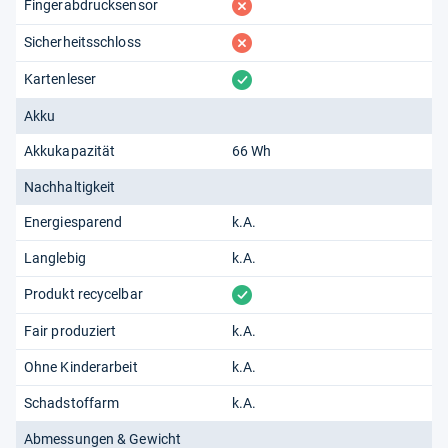
fehlt
Fingerabdrucksensor
fehlt
Sicherheitsschloss
vorhanden
Kartenleser
Akku
Akkukapazität
66 Wh
Nachhaltigkeit
Energiesparend
k.A.
Langlebig
k.A.
vorhanden
Produkt recycelbar
Fair produziert
k.A.
Ohne Kinderarbeit
k.A.
Schadstoffarm
k.A.
Abmessungen & Gewicht