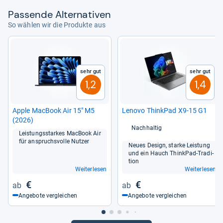
Pas­sende Alter­na­ti­ven
So wählen wir die Produkte aus
Sehr gut
Sehr gut
1,2
1,4
Apple Mac­Book Air 15" M5
Lenovo Think­Pad X9-​15 G1
(2026)
Nachhaltig
Leis­tungs­star­kes Mac­Book Air
für anspruchs­volle Nut­zer
Neues Design, starke Leis­tung
und ein Hauch Think­Pad-​Tra­di­
tion
Weiterlesen
Weiterlesen
€
€
Angebote vergleichen
Angebote vergleichen