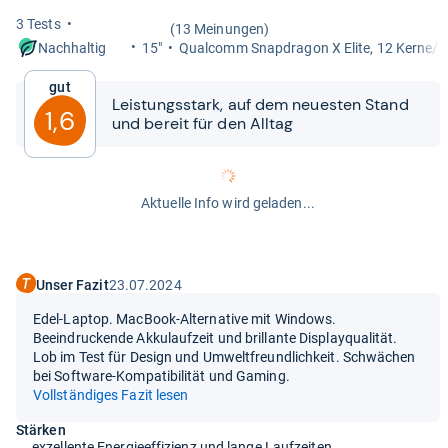
3 Tests
(13 Meinungen)
15"
Qual­comm Snap­dra­gon X Elite, 12 Kerne/
Nachhaltig
Gut
Leis­tungs­stark, auf dem neues­ten Stand
1,6
und bereit für den All­tag
Aktuelle Info wird geladen...
Unser Fazit
23.07.2024
Edel-Laptop. MacBook-Alternative mit Windows.
Beeindruckende Akkulaufzeit und brillante Displayqualität.
Lob im Test für Design und Umweltfreundlichkeit. Schwächen
bei Software-Kompatibilität und Gaming.
Vollständiges Fazit lesen
Stärken
exzellente Energieeffizienz und lange Laufzeiten