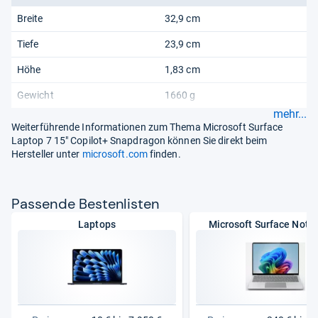
Breite
32,9 cm
Tiefe
23,9 cm
Höhe
1,83 cm
Gewicht
1660 g
mehr...
Weiterführende Informationen zum Thema Microsoft Surface
Laptop 7 15" Copilot+ Snapdragon können Sie direkt beim
Hersteller unter
microsoft.com
finden.
Pas­sende Bes­ten­lis­ten
Laptops
Microsoft Surface Note