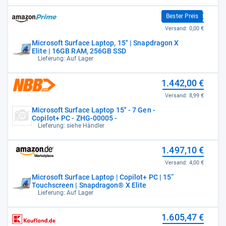
1.442,00 €
Bester Preis
Versand:
0,00 €
Microsoft Surface Laptop, 15" | Snapdragon X
Elite | 16GB RAM, 256GB SSD
Lieferung: Auf Lager
1.442,00 €
Versand:
8,99 €
Microsoft Surface Laptop 15" - 7 Gen -
Copilot+ PC - ZHG-00005 -
Lieferung: siehe Händler
1.497,10 €
Versand:
4,00 €
Microsoft Surface Laptop | Copilot+ PC | 15”
Touchscreen | Snapdragon® X Elite
Lieferung: Auf Lager
1.605,47 €