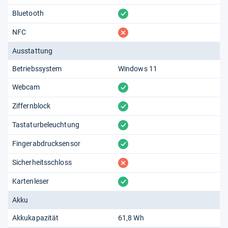
vorhanden
Bluetooth
fehlt
NFC
Ausstattung
Betriebssystem
Windows 11
vorhanden
Webcam
vorhanden
Ziffernblock
vorhanden
Tastaturbeleuchtung
vorhanden
Fingerabdrucksensor
fehlt
Sicherheitsschloss
vorhanden
Kartenleser
Akku
Akkukapazität
61,8 Wh