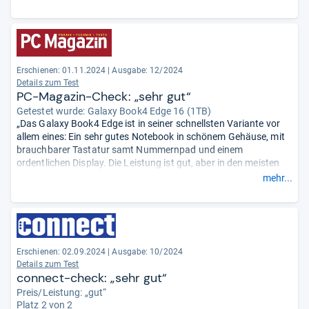
Grafikleistung, den Betriebsgeräuschen und der
Handlichkeit.
- Zusammengefasst durch unsere Redaktion.
Erschienen: 01.11.2024
|
Ausgabe: 12/2024
Details zum Test
PC-Magazin-Check: „sehr gut“
Getestet wurde:
Galaxy Book4 Edge 16 (1TB)
„Das Galaxy Book4 Edge ist in seiner schnellsten Variante vor
allem eines: Ein sehr gutes Notebook in schönem Gehäuse, mit
brauchbarer Tastatur samt Nummernpad und einem
ordentlichen Display. Die Leistung ist gut, aber in den meisten
Benchmarktests nur unwesentlich besser als die Version mit
mehr...
dem etwas langsameren Snapdragon-Prozessor und in einigen
wenigen sogar etwas schlechter. Die 300 Euro Aufpreis zur
Version mit Snapdragon X Elite X1E-80100 lohnen deshalb
kaum.“
Erschienen: 02.09.2024
|
Ausgabe: 10/2024
Details zum Test
connect-check: „sehr gut“
Preis/Leistung: „gut“
Platz 2 von 2