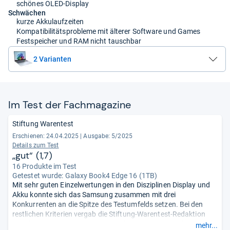
schönes OLED-Display
Schwächen
kurze Akkulaufzeiten
Kompatibilitätsprobleme mit älterer Software und Games
Festspeicher und RAM nicht tauschbar
2 Varianten
Im Test der Fach­ma­ga­zine
Stiftung Warentest
Erschienen: 24.04.2025
|
Ausgabe: 5/2025
Details zum Test
„gut“ (1,7)
16 Produkte im Test
Getestet wurde:
Galaxy Book4 Edge 16 (1TB)
Mit sehr guten Einzelwertungen in den Disziplinen Display und
Akku konnte sich das Samsung zusammen mit drei
Konkurrenten an die Spitze des Testumfelds setzen. Bei den
restlichen Kriterien vergab die Stiftung-Warentest-Redaktion
ebenfalls gute Endnoten. Leichte Abzüge gab es bei der
mehr...