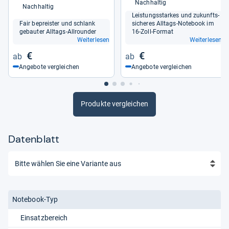
Nachhaltig
Nachhaltig
Leis­tungs­star­kes und zukunfts­
Fair bepreis­ter und schlank
si­che­res All­tags-​Note­book im
gebau­ter All­tags-​All­roun­der
16-​Zoll-​For­mat
Weiterlesen
Weiterlesen
€
€
Angebote vergleichen
Angebote vergleichen
Produkte vergleichen
Datenblatt
Notebook-Typ
Einsatzbereich