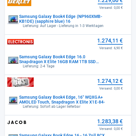
1.229,00 €
Versand:
0,00 €
Samsung Galaxy Book4 Edge (NP960XMB-
KB1DE) (sapphire blue) 16
Lieferung: Auf Lager - Lieferung in 1-3 Werktagen
1.274,11 €
Versand:
6,90 €
Samsung Galaxy Book4 Edge 16.0
Snapdragon X Elite 16GB RAM 1TB SSD
Win11Home -
Lieferung: 2-4 Tage
1.274,12 €
Versand:
0,00 €
Samsung Galaxy Book4 Edge, 16" WQXGA+
AMOLED Touch, Snapdragon X Elite X1E-84-
Lieferung: Sofort ab Lager lieferbar
1.283,38 €
Versand:
0,00 €
Samsung Galaxy Book Edge 16 - 16 Zoll 8CX