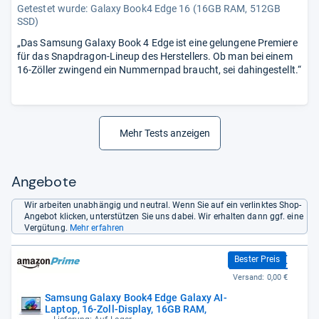
Getestet wurde:
Galaxy Book4 Edge 16 (16GB RAM, 512GB
SSD)
„Das Samsung Galaxy Book 4 Edge ist eine gelungene Premiere
für das Snapdragon-Lineup des Herstellers. Ob man bei einem
16-Zöller zwingend ein Nummernpad braucht, sei dahingestellt.“
Mehr Tests anzeigen
Angebote
Wir arbeiten unabhängig und neutral. Wenn Sie auf ein verlinktes Shop-
Angebot klicken, unterstützen Sie uns dabei. Wir erhalten dann ggf. eine
Vergütung.
Mehr erfahren
1.049,00 €
Bester Preis
Versand:
0,00 €
Samsung Galaxy Book4 Edge Galaxy AI-
Laptop, 16-Zoll-Display, 16GB RAM,