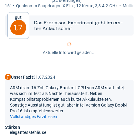
(22 Meinungen)
16"
Qual­comm Snap­dra­gon X Elite, 12 Kerne, 3,8-​4.2 GHz
Mul­ti­
Gut
Das Pro­zes­sor-​​Expe­ri­ment geht im ers­
1,7
ten Anlauf schief
Aktuelle Info wird geladen...
Unser Fazit
31.07.2024
ARM dran. 16-Zoll-Galaxy-Book mit CPU von ARM statt Intel,
was sich im Test als Nachteil herausstellt. Neben
Kompatibilitätsproblemen auch kurze Akkulaufzeiten.
Sonstige Ausstattung ist gut, aber Intel-Version Galaxy Book4
Pro 16 ist empfehlenswerter.
Vollständiges Fazit lesen
Stärken
elegantes Gehäuse