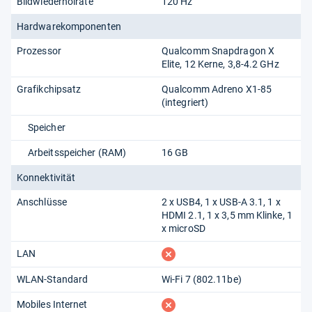
Bildwiederholrate
120 Hz
Hardwarekomponenten
Prozessor
Qualcomm Snapdragon X
Elite, 12 Kerne, 3,8-4.2 GHz
Grafikchipsatz
Qualcomm Adreno X1-85
(integriert)
Speicher
Arbeitsspeicher (RAM)
16 GB
Konnektivität
Anschlüsse
2 x USB4, 1 x USB-A 3.1, 1 x
HDMI 2.1, 1 x 3,5 mm Klinke, 1
x microSD
fehlt
LAN
WLAN-Standard
Wi-Fi 7 (802.11​be)
fehlt
Mobiles Internet