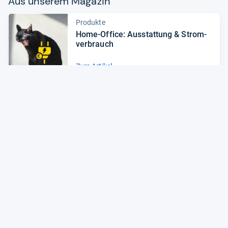
Aus unse­rem Maga­zin
Produkte
Home-​Office: Aus­stat­tung & Strom­
ver­brauch
Zum Artikel
Tipps
Neues Leben für betagte Tech­nik
Zum Artikel
Alle Preise sind Gesamtpreise inkl. aktuell geltender gesetzlicher
Umsatzsteuer. Versandkosten werden ggf. gesondert
berechnet. Maßgeblich sind der Gesamtpreis und die
Versandkosten, die der jeweilige Shop zum Zeitpunkt des