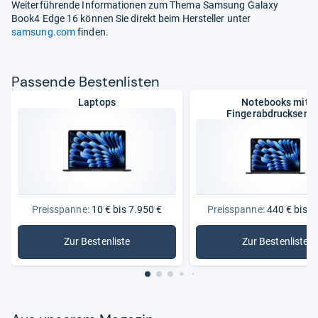
Weiterführende Informationen zum Thema Samsung Galaxy
Book4 Edge 16 können Sie direkt beim Hersteller unter
samsung.com
finden.
Pas­sende Bes­ten­lis­ten
Laptops
Notebooks mit
Fingerabdrucksens
Preisspanne:
10 € bis 7.950 €
Preisspanne:
440 € bis 5
Zur Bestenliste
Zur Bestenliste
: Laptops
: Noteboo