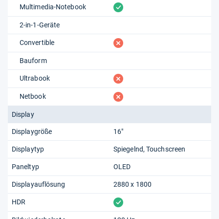
vorhanden
Multimedia-Notebook
2-in-1-Geräte
fehlt
Convertible
Bauform
fehlt
Ultrabook
fehlt
Netbook
Display
Displaygröße
16"
Displaytyp
Spiegelnd
Touchscreen
Paneltyp
OLED
Displayauflösung
2880 x 1800
vorhanden
HDR