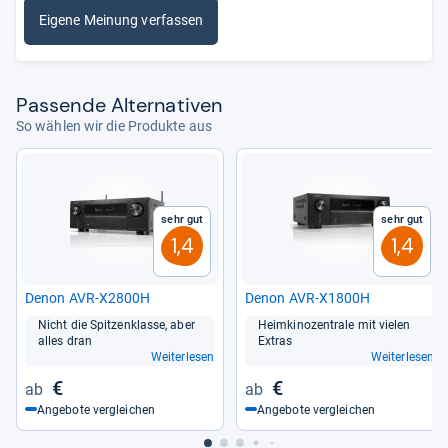
Eigene Meinung verfassen
Pas­sende Alter­na­ti­ven
So wählen wir die Produkte aus
Sehr gut
Sehr gut
1,4
1,4
Denon AVR-​X2800H
Denon AVR-​X1800H
Nicht die Spit­zen­klasse, aber
Heim­ki­no­zen­trale mit vie­len
alles dran
Extras
Weiterlesen
Weiterlesen
€
€
Angebote vergleichen
Angebote vergleichen