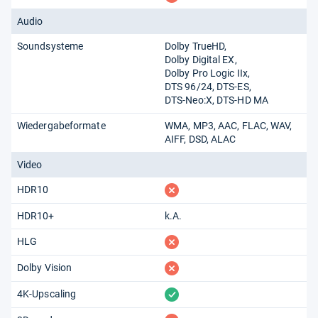
Audio
Soundsysteme
Dolby TrueHD
Dolby Digital EX
Dolby Pro Logic IIx
DTS 96/24
DTS-ES
DTS-Neo:X
DTS-HD MA
Wiedergabeformate
WMA
MP3
AAC
FLAC
WAV
AIFF
DSD
ALAC
Video
fehlt
HDR10
HDR10+
k.A.
fehlt
HLG
fehlt
Dolby Vision
vorhanden
4K-Upscaling