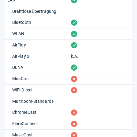
vorhanden
Drahtlose Übertragung
vorhanden
Bluetooth
vorhanden
WLAN
vorhanden
AirPlay
AirPlay 2
k.A.
vorhanden
DLNA
fehlt
MiraCast
fehlt
WiFi-Direct
Multiroom-Standards
fehlt
ChromeCast
fehlt
FlareConnect
fehlt
MusicCast