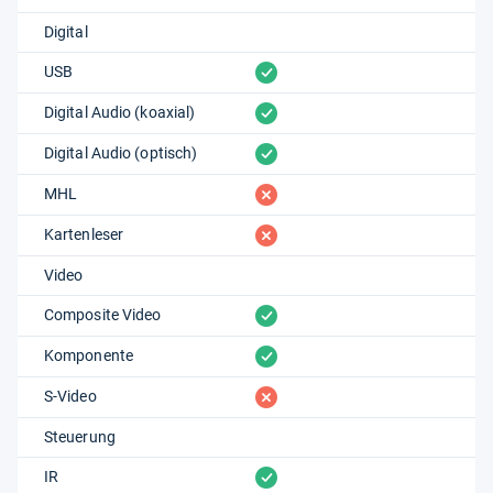
Digital
vorhanden
USB
vorhanden
Digital Audio (koaxial)
vorhanden
Digital Audio (optisch)
fehlt
MHL
fehlt
Kartenleser
Video
vorhanden
Composite Video
vorhanden
Komponente
fehlt
S-Video
Steuerung
vorhanden
IR