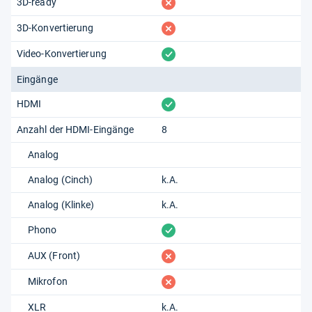
fehlt
3D-ready
fehlt
3D-Konvertierung
vorhanden
Video-Konvertierung
Eingänge
vorhanden
HDMI
Anzahl der HDMI-Eingänge
8
Analog
Analog (Cinch)
k.A.
Analog (Klinke)
k.A.
vorhanden
Phono
fehlt
AUX (Front)
fehlt
Mikrofon
XLR
k.A.