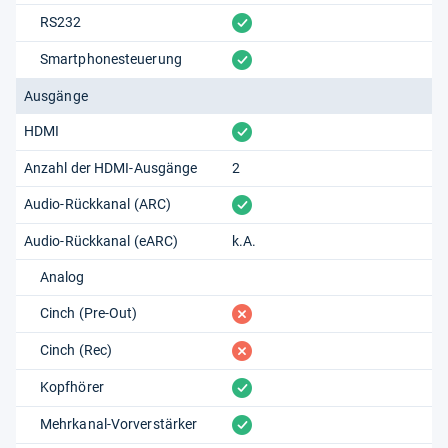
vorhanden
RS232
vorhanden
Smartphonesteuerung
Ausgänge
vorhanden
HDMI
Anzahl der HDMI-Ausgänge
2
vorhanden
Audio-Rückkanal (ARC)
Audio-Rückkanal (eARC)
k.A.
Analog
fehlt
Cinch (Pre-Out)
fehlt
Cinch (Rec)
vorhanden
Kopfhörer
vorhanden
Mehrkanal-Vorverstärker