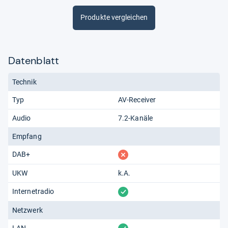
Produkte vergleichen
Datenblatt
Technik
Typ
AV-Receiver
Audio
7.2-Kanäle
Empfang
fehlt
DAB+
UKW
k.A.
vorhanden
Internetradio
Netzwerk
LAN