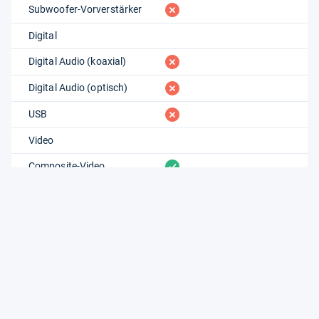
fehlt
Subwoofer-Vorverstärker
Digital
fehlt
Digital Audio (koaxial)
fehlt
Digital Audio (optisch)
fehlt
USB
Video
vorhanden
Composite-Video
vorhanden
Komponente
fehlt
S-Video
Steuerung
vorhanden
12V-Trigger
fehlt
IR