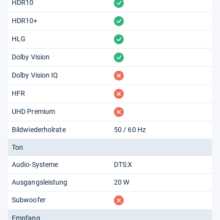
vorhanden
HDR10
vorhanden
HDR10+
vorhanden
HLG
vorhanden
Dolby Vision
fehlt
Dolby Vision IQ
fehlt
HFR
fehlt
UHD Premium
Bildwiederholrate
50 / 60 Hz
Ton
Audio-Systeme
DTS:X
Ausgangsleistung
20 W
fehlt
Subwoofer
Empfang