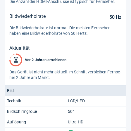
Die Anzahl der HDMI-​Anschlüsse ist typisch für Fern­se­her.
Bildwiederholrate
50
Hz
Die Bild­wie­der­hol­rate ist nor­mal. Die meis­ten Fern­se­her
haben eine Bild­wie­der­hol­rate von 50 Hertz.
Aktualität
Vor 2 Jahren erschienen
Das Gerät ist nicht mehr aktu­ell, im Schnitt ver­blei­ben Fern­se­
her 2 Jahre am Markt.
Bild
Technik
LCD/LED
Bildschirmgröße
50"
Auflösung
Ultra HD