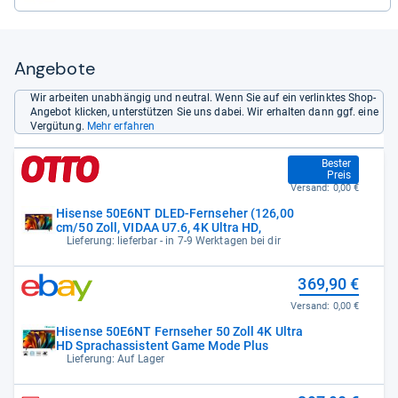
Angebote
Wir arbeiten unabhängig und neutral. Wenn Sie auf ein verlinktes Shop-
Angebot klicken, unterstützen Sie uns dabei. Wir erhalten dann ggf. eine
Vergütung.
Mehr erfahren
367,99 €
Bester
Preis
Versand:
0,00 €
Hisense 50E6NT DLED-Fernseher (126,00
cm/50 Zoll, VIDAA U7.6, 4K Ultra HD,
Lieferung: lieferbar - in 7-9 Werktagen bei dir
369,90 €
Versand:
0,00 €
Hisense 50E6NT Fernseher 50 Zoll 4K Ultra
HD Sprachassistent Game Mode Plus
Lieferung: Auf Lager