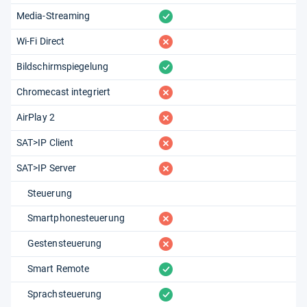
vorhanden
Media-Streaming
fehlt
Wi-Fi Direct
vorhanden
Bildschirmspiegelung
fehlt
Chromecast integriert
fehlt
AirPlay 2
fehlt
SAT>IP Client
fehlt
SAT>IP Server
Steuerung
fehlt
Smartphonesteuerung
fehlt
Gestensteuerung
vorhanden
Smart Remote
vorhanden
Sprachsteuerung