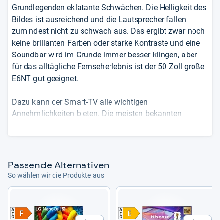
Grundlegenden eklatante Schwächen. Die Helligkeit des
Bildes ist ausreichend und die Lautsprecher fallen
zumindest nicht zu schwach aus. Das ergibt zwar noch
keine brillanten Farben oder starke Kontraste und eine
Soundbar wird im Grunde immer besser klingen, aber
für das alltägliche Fernseherlebnis ist der 50 Zoll große
E6NT gut geeignet.
Dazu kann der Smart-TV alle wichtigen
Annehmlichkeiten bieten. Die meisten bekannten
Streamingdienste sind vertreten und auch mit dem
Smartphone oder diversen Smart-Home-Geräten kann
Kontakt aufgenommen werden. Die Anschlussauswahl
kann sich sehen lassen. Neben den üblichen digitalen
Pas­sende Alter­na­ti­ven
Anschlüssen gibt es auch die Möglichkeit, Kopfhörer
So wählen wir die Produkte aus
oder einen alten Videorekorder direkt zu verbinden. Es
hätten allerdings gern mehr als nur drei HDMI-Eingänge
verbaut sein können. Die Aufnahmefunktion von TV-
Sendungen auf einen USB-Speicher fehlt zudem.