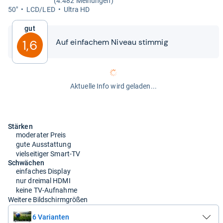
(4.482 Meinungen)
50"
LCD/LED
Ultra HD
Gut
Auf ein­fa­chem Niveau stim­mig
1,6
Aktuelle Info wird geladen...
Stärken
moderater Preis
gute Ausstattung
vielseitiger Smart-TV
Schwächen
einfaches Display
nur dreimal HDMI
keine TV-Aufnahme
Weitere Bildschirmgrößen
6 Varianten