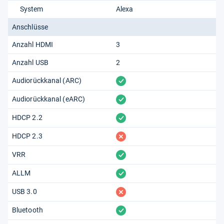
System
Alexa
Anschlüsse
Anzahl HDMI
3
Anzahl USB
2
vorhanden
Audiorückkanal (ARC)
vorhanden
Audiorückkanal (eARC)
vorhanden
HDCP 2.2
fehlt
HDCP 2.3
vorhanden
VRR
vorhanden
ALLM
fehlt
USB 3.0
vorhanden
Bluetooth