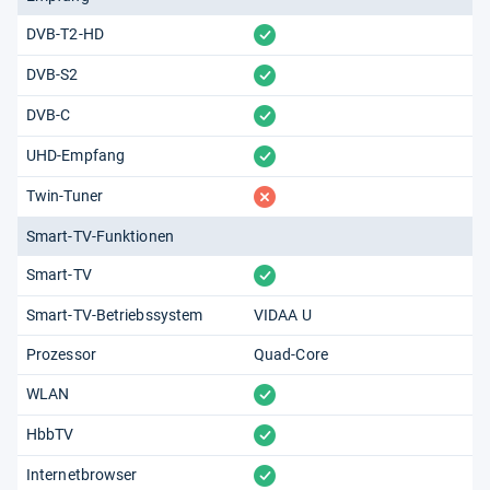
vorhanden
DVB-T2-HD
vorhanden
DVB-S2
vorhanden
DVB-C
vorhanden
UHD-Empfang
fehlt
Twin-Tuner
Smart-TV-Funktionen
vorhanden
Smart-TV
Smart-TV-Betriebssystem
VIDAA U
Prozessor
Quad-Core
vorhanden
WLAN
vorhanden
HbbTV
vorhanden
Internetbrowser