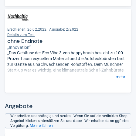
Erschienen: 26.02.2022
|
Ausgabe: 2/2022
Details zum Test
ohne Endnote
„Innovation“
„Das Gehäuse der Eco Vibe 3 von happybrush besteht zu 100
Prozent aus recyceltem Material und die Aufsteckbürsten fast
zur Gänze aus nachwachsenden Rohstoffen. Dem Münchner
Start-up war es wichtig, eine klimaneutrale Schall-Zahnbürste
zu entwickeln. Mit 40.000 Vibrationen pro Minute und drei
mehr...
Reinigungsmodi (Normal, Sensitiv, Polieren) wird Plaque
effizient entfernt. Ein Zwei-Minuten- und Quadranten-Timer
gewährleisten, dass die Zähne lange genug und an jeder Stelle
gereinigt werden. ...“
Angebote
Wir arbeiten unabhängig und neutral. Wenn Sie auf ein verlinktes Shop-
Angebot klicken, unterstützen Sie uns dabei. Wir erhalten dann ggf. eine
Vergütung.
Mehr erfahren