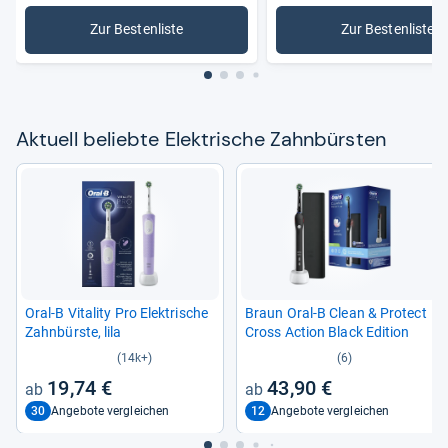
Zur Bestenliste
Zur Bestenliste
: Elektrische Zahnbürsten
: Schallz
Aktu­ell beliebte Elek­tri­sche Zahn­bürs­ten
Oral-​B Vita­lity Pro Elek­tri­sche
Braun Oral-​B Clean & Pro­tect
Zahn­bürste, lila
Cross Action Black Edi­tion
(14k+)
(6)
19,74 €
43,90 €
30
12
Angebote vergleichen
Angebote vergleichen