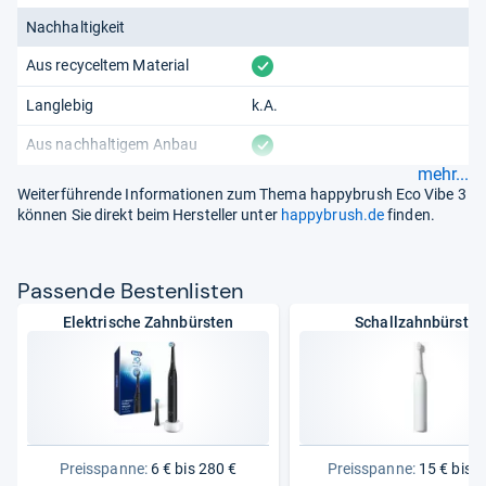
Nachhaltigkeit
vorhanden
Aus recyceltem Material
Langlebig
k.A.
vorhanden
Aus nachhaltigem Anbau
mehr...
Weiterführende Informationen zum Thema happybrush Eco Vibe 3
können Sie direkt beim Hersteller unter
happybrush.de
finden.
Pas­sende Bes­ten­lis­ten
Elektrische Zahnbürsten
Schallzahnbürsten
Preisspanne:
6 € bis 280 €
Preisspanne:
15 € bis 2