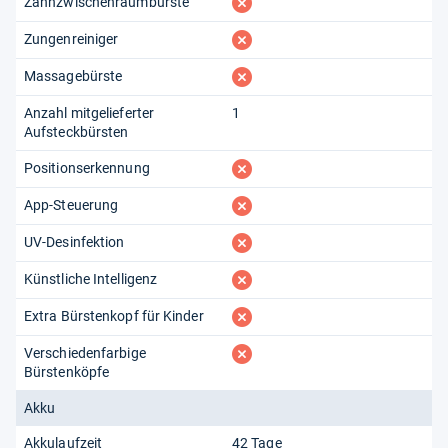
fehlt
Zahnzwischenraumbürste
fehlt
Zungenreiniger
fehlt
Massagebürste
Anzahl mitgelieferter
1
Aufsteckbürsten
fehlt
Positionserkennung
fehlt
App-Steuerung
fehlt
UV-Desinfektion
fehlt
Künstliche Intelligenz
fehlt
Extra Bürstenkopf für Kinder
fehlt
Verschiedenfarbige
Bürstenköpfe
Akku
Akkulaufzeit
42 Tage