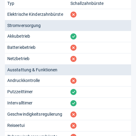
Typ
Schallzahnbürste
fehlt
Elektrische Kinderzahnbürste
Stromversorgung
vorhanden
Akkubetrieb
fehlt
Batteriebetrieb
fehlt
Netzbetrieb
Ausstattung & Funktionen
fehlt
Andruckkontrolle
vorhanden
Putzzeittimer
vorhanden
Intervalltimer
fehlt
Geschwindigkeitsregulierung
fehlt
Reiseetui