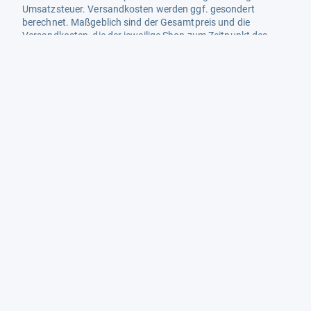
Umsatzsteuer. Versandkosten werden ggf. gesondert
berechnet. Maßgeblich sind der Gesamtpreis und die
Versandkosten, die der jeweilige Shop zum Zeitpunkt des
Kaufes anbietet.
Mehr Infos dazu in unseren FAQs
Newsletter
Neutrale Ratgeber – hilfreich für Ihre
Produktwahl
Gut getestete Produkte – passend zur
Jahreszeit
Tipps & Tricks
Datenschutz und Widerruf