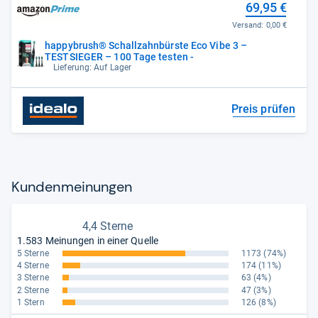
69,95 €
Versand:
0,00 €
happybrush® Schallzahnbürste Eco Vibe 3 –
TESTSIEGER – 100 Tage testen -
Lieferung: Auf Lager
Preis prüfen
Kun­den­mei­nun­gen
4,4 Sterne
1.583 Meinungen in einer Quelle
5 Sterne
1173
(74%)
4 Sterne
174
(11%)
3 Sterne
63
(4%)
2 Sterne
47
(3%)
1 Stern
126
(8%)