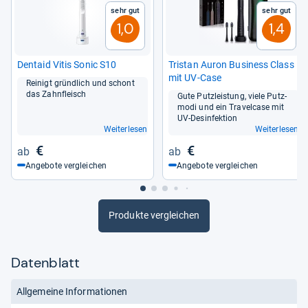
Sehr gut
Sehr gut
1,0
1,4
Den­taid Vitis Sonic S10
Tris­tan Auron Busi­ness Class
mit UV-​Case
Rei­nigt gründ­lich und schont
das Zahn­fleisch
Gute Putz­leis­tung, viele Putz­
modi und ein Tra­vel­case mit
UV-​Des­in­fek­tion
Weiterlesen
Weiterlesen
€
€
Angebote vergleichen
Angebote vergleichen
Produkte vergleichen
Datenblatt
Allgemeine Informationen