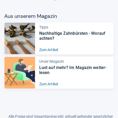
Aus unse­rem Maga­zin
Tipps
Nach­hal­tige Zahn­bürs­ten -​ Wor­auf
ach­ten?
Zum Artikel
Unser Magazin
Lust auf mehr? Im Maga­zin wei­ter­
le­sen
Zum Artikel
Alle Preise sind Gesamtpreise inkl. aktuell geltender gesetzlicher