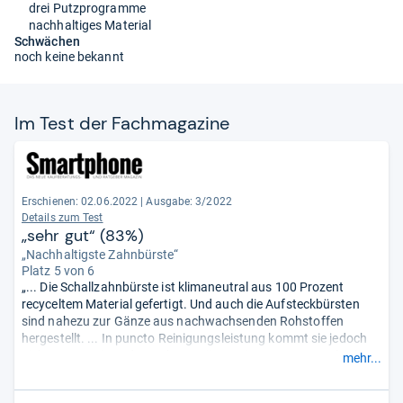
drei Putzprogramme
nachhaltiges Material
Schwächen
noch keine bekannt
Im Test der Fach­ma­ga­zine
Erschienen: 02.06.2022
|
Ausgabe: 3/2022
Details zum Test
„sehr gut“ (83%)
„Nachhaltigste Zahnbürste“
Platz 5 von 6
„... Die Schallzahnbürste ist klimaneutral aus 100 Prozent
recyceltem Material gefertigt. Und auch die Aufsteckbürsten
sind nahezu zur Gänze aus nachwachsenden Rohstoffen
hergestellt. ... In puncto Reinigungsleistung kommt sie jedoch
nicht ganz an jene der anderen Bürsten in unserem Vergleich
mehr...
heran. ... Eine vollständige Aufladung reicht bei einer täglichen
Nutzung von zweimal zwei Minuten für knapp sechs Wochen.“