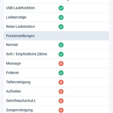
vorhanden
USB-Ladefunktion
vorhanden
Ladeanzeige
vorhanden
Reise-Ladestation
Putzeinstellungen
vorhanden
Normal
vorhanden
Soft / Empfindliche Zähne
fehlt
Massage
vorhanden
Polieren
fehlt
Tiefenreinigung
fehlt
Aufhellen
fehlt
Zahnfleischschutz
fehlt
Zungenreinigung