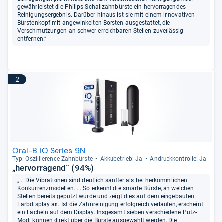
gewährleistet die Philips Schallzahnbürste ein hervorragendes
Reinigungsergebnis. Darüber hinaus ist sie mit einem innovativen
Bürstenkopf mit angewinkelten Borsten ausgestattet, die
Verschmutzungen an schwer erreichbaren Stellen zuverlässig
entfernen.“
2
Oral-B iO Series 9N
Typ: Oszil­lie­rende Zahn­bürste
Akku­be­trieb: Ja
Andruck­kon­trolle: Ja
„hervorragend“ (94%)
„... Die Vibrationen sind deutlich sanfter als bei herkömmlichen
Konkurrenzmodellen. ... So erkennt die smarte Bürste, an welchen
Stellen bereits geputzt wurde und zeigt dies auf dem eingebauten
Farbdisplay an. Ist die Zahnreinigung erfolgreich verlaufen, erscheint
ein Lächeln auf dem Display. Insgesamt sieben verschiedene Putz-
Modi können direkt über die Bürste ausgewählt werden. Die