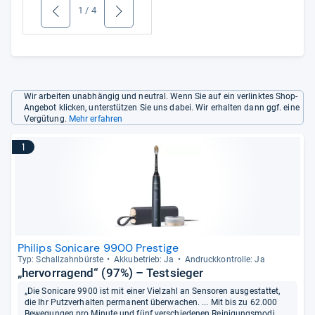
1
/
4
zurück
weiter
Wir arbeiten unabhängig und neutral. Wenn Sie auf ein verlinktes Shop-
Angebot klicken, unterstützen Sie uns dabei. Wir erhalten dann ggf. eine
Vergütung.
Mehr erfahren
1
Philips Sonicare 9900 Prestige
Typ: Schall­zahn­bürste
Akku­be­trieb: Ja
Andruck­kon­trolle: Ja
„hervorragend“ (97%) – Testsieger
„Die Sonicare 9900 ist mit einer Vielzahl an Sensoren ausgestattet,
die Ihr Putzverhalten permanent überwachen. ... Mit bis zu 62.000
Bewegungen pro Minute und fünf verschiedenen Reinigungsmodi