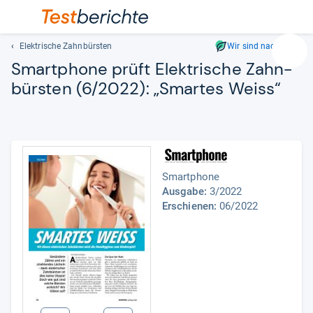
Elektrische Zahnbürsten
Wir sind nachhaltig
Suc
Smart­phone prüft Elek­tri­sche Zahn­
Geben
bürs­ten (6/2022): „Smar­tes Weiss“
Sie
mindest
drei
Zeichen
ein.
Vorschl
Smartphone
erschei
Ausgabe:
3/2022
automat
Erschienen:
06/2022
und
lassen
sich
mit
den
Pfeiltas
auswähl