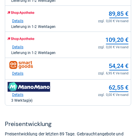
Lieferung in 1-2 Werktagen
Apotheke
DE
zum
89,85 €
für
Shop:
85,96
bei
Details
zzgl. 0,00 € Versand
kaufen.
Shop
Lieferung in 1-2 Werktagen
Apotheke
DE
zum
109,20 €
für
Shop:
89,85
bei
Details
zzgl. 0,00 € Versand
kaufen.
Shop
Lieferung in 1-2 Werktagen
Apotheke
DE
zum
54,24 €
für
Shop:
109,20
bei
Details
zzgl. 6,95 € Versand
kaufen.
smartgoods.de
für
zum
62,55 €
54,24
Shop:
kaufen.
bei
Details
zzgl. 0,00 € Versand
Manomano
3 Werktag(e)
für
62,55
kaufen.
Preis­ent­wick­lung
Preisentwicklung der letzten 89 Tage. Gebrauchtangebote und