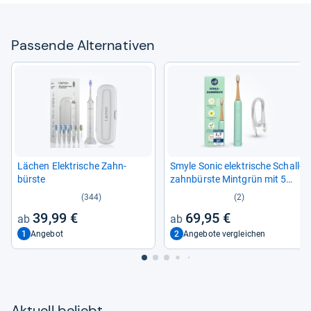
Pas­sende Alter­na­ti­ven
Lächen Elek­tri­sche Zahn­
Smyle Sonic elek­tri­sche Schall­
bürste
zahn­bürste Mint­grün mit 5
Modi
(344)
(2)
39,99 €
69,95 €
1
2
Angebot
Angebote vergleichen
Aktu­ell beliebt