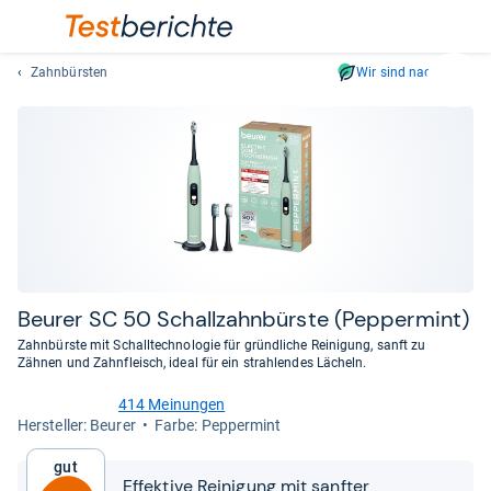
Zahnbürsten
Wir sind nachhaltig
Suc
Geben
Sie
mindest
drei
Zeichen
ein.
Vorschl
erschei
automat
Beu­rer SC 50 Schall­zahn­bürste (Pep­per­mint)
und
Zahnbürste mit Schalltechnologie für gründliche Reinigung, sanft zu
lassen
Zähnen und Zahnfleisch, ideal für ein strahlendes Lächeln.
sich
414 Meinungen
mit
4,4
Her­stel­ler: Beurer
Farbe: Peppermint
den
von
Pfeiltas
5
Gut
Sternen
auswähl
Effektive Reinigung mit sanfter