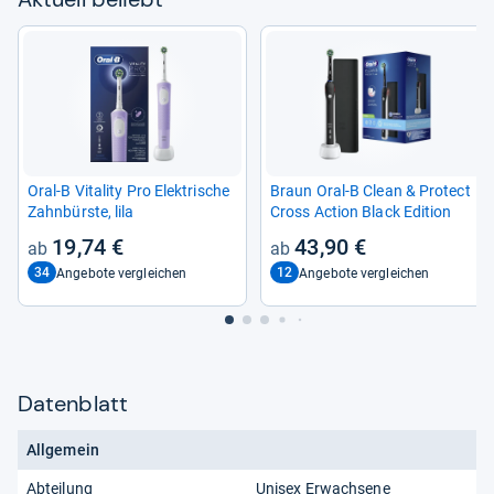
Oral-​B Vita­lity Pro Elek­tri­sche
Braun Oral-​B Clean & Pro­tect
Zahn­bürste, lila
Cross Action Black Edi­tion
19,74 €
43,90 €
34
12
Angebote vergleichen
Angebote vergleichen
Datenblatt
Allgemein
Abteilung
Unisex Erwachsene