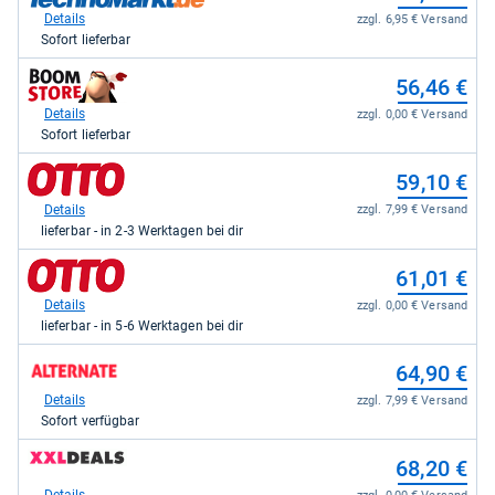
bei
Details
zzgl. 6,95 € Versand
expert
Sofort lieferbar
TechnoMarkt
für
zum
56,46 €
54,99
Shop:
kaufen.
bei
Details
zzgl. 0,00 € Versand
Boomstore.de
Sofort lieferbar
für
56,46
zum
59,10 €
kaufen.
Shop:
bei
Details
zzgl. 7,99 € Versand
Otto.de
lieferbar - in 2-3 Werktagen bei dir
für
59,10
zum
61,01 €
kaufen.
Shop:
bei
Details
zzgl. 0,00 € Versand
Otto.de
lieferbar - in 5-6 Werktagen bei dir
für
61,01
zum
64,90 €
kaufen.
Shop:
bei
Details
zzgl. 7,99 € Versand
Alternate
Sofort verfügbar
für
64,90
zum
68,20 €
kaufen.
Shop:
bei