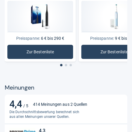
Maßeinheit
Einheit
Modell
SC 50 Peppermint GP
Produktart
Schallzahnbürste
Produktlinie
Beurer Green Planet
Preisspanne:
6 € bis 290 €
Preisspanne:
9 € bis 2
Stromquelle
Akku,USB-C
Zur Bestenliste
Zur Bestenliste
Ursprungsland
China
: Elektrische Zahnbürsten
: Oszilli
Meinungen
4,4
4,4
414 Meinungen aus 2 Quellen
/ 5
von
Die Durchschnittsbewertung berechnet sich
5
aus allen Meinungen unserer Quellen.
Sternen
4,3