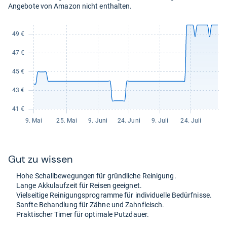
Angebote von Amazon nicht enthalten.
Gut zu wis­sen
Hohe Schall­be­we­gun­gen für gründ­li­che Rei­ni­gung.
Lange Akku­lauf­zeit für Rei­sen geeig­net.
Viel­sei­tige Rei­ni­gungs­pro­gramme für indi­vi­du­elle Bedürf­nisse.
Sanfte Behand­lung für Zähne und Zahn­fleisch.
Prak­ti­scher Timer für opti­male Putz­dauer.