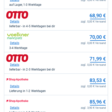
Details
zzgl. 0,00 € Versand
xxl-
auf Lager, 1-3 Werktage
deals.de
für
zum
68,90 €
68,20
Shop:
kaufen.
bei
Details
zzgl. 0,00 € Versand
Otto.de
lieferbar - in 4-5 Werktagen bei dir
für
68,90
zum
70,00 €
kaufen.
Shop:
bei
Details
zzgl. 0,00 € Versand
voelkner
3-4 Werktage
Marktplatz
für
zum
71,99 €
70,00
Shop:
kaufen.
bei
Details
zzgl. 0,00 € Versand
Otto.de
lieferbar - in 2-3 Werktagen bei dir
für
71,99
zum
83,53 €
kaufen.
Shop:
bei
Details
zzgl. 0,00 € Versand
Shop
Lieferung in 1-2 Werktagen
Apotheke
DE
zum
85,96 €
für
Shop:
83,53
bei
Details
zzgl. 3,90 € Versand
kaufen.
Shop