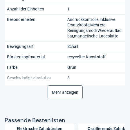
Anzahl der Einheiten
1
Besonderheiten
Andruckkontrolle,Inklusive
Ersatzköpfe,Mehrere
Reinigungsmodi,Wiederauflad
bar,mangetische Ladeplatte
Bewegungsart
Schall
Bürstenkopfmaterial
recycelter Kunststoff
Farbe
Grün
Geschwindigkeitsstufen
5
Griffmaterial
matter
Mehr anzeigen
Kunststoff,rutschfester Griff
Herstellergarantie
2 Jahre
Leistung
bis zu 80.000 Schwingungen
Pas­sende Bes­ten­lis­ten
pro Minute
Elektrische Zahnbürsten
Oszillierende Zahnbür