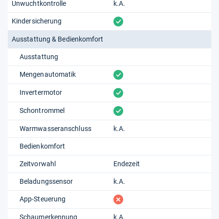
Unwuchtkontrolle
k.A.
vorhanden
Kindersicherung
Ausstattung & Bedienkomfort
Ausstattung
vorhanden
Mengenautomatik
vorhanden
Invertermotor
vorhanden
Schontrommel
Warmwasseranschluss
k.A.
Bedienkomfort
Zeitvorwahl
Endezeit
Beladungssensor
k.A.
fehlt
App-Steuerung
Schaumerkennung
k.A.