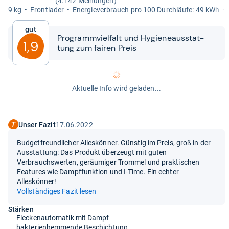
(4.142 Meinungen)
9 kg
Front­la­der
Ener­gie­ver­brauch pro 100 Durch­läufe: 49 kWh
Gut
Pro­gramm­viel­falt und Hygie­ne­aus­stat­
1,9
tung zum fai­ren Preis
Aktuelle Info wird geladen...
Unser Fazit
17.06.2022
Budgetfreundlicher Alleskönner. Günstig im Preis, groß in der
Ausstattung: Das Produkt überzeugt mit guten
Verbrauchswerten, geräumiger Trommel und praktischen
Features wie Dampffunktion und I-Time. Ein echter
Alleskönner!
Vollständiges Fazit lesen
Stärken
Fleckenautomatik mit Dampf
bakterienhemmende Beschichtung