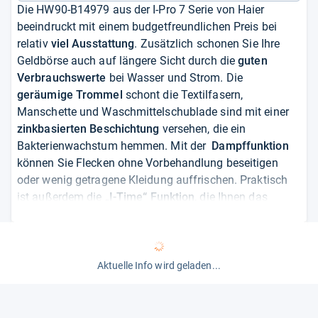
Die HW90-B14979 aus der I-Pro 7 Serie von Haier
beeindruckt mit einem budgetfreundlichen Preis bei
relativ
viel Ausstattung
. Zusätzlich schonen Sie Ihre
Geldbörse auch auf längere Sicht durch die
guten
Verbrauchswerte
bei Wasser und Strom. Die
geräumige Trommel
schont die Textilfasern,
Manschette und Waschmittelschublade sind mit einer
zinkbasierten Beschichtung
versehen, die ein
Bakterienwachstum hemmen. Mit der
Dampffunktion
können Sie Flecken ohne Vorbehandlung beseitigen
oder wenig getragene Kleidung auffrischen. Praktisch
ist außerdem die „
I-Time“ Funktion
, die Ihnen das
Verkürzen oder Verlängern der Waschzeit um bis zu 25
Minuten ermöglicht. Abgerundet wird das positive Bild
durch die beleuchtete Trommel und den
Vollwasserschutz, den viele teurere Kollegen vermissen
Aktuelle Info wird geladen...
lassen. Die bereits zahlreich vorhandenen
positiven
Rezensionen
sprechen ebenfalls für eine
Weiterempfehlung der Haier.