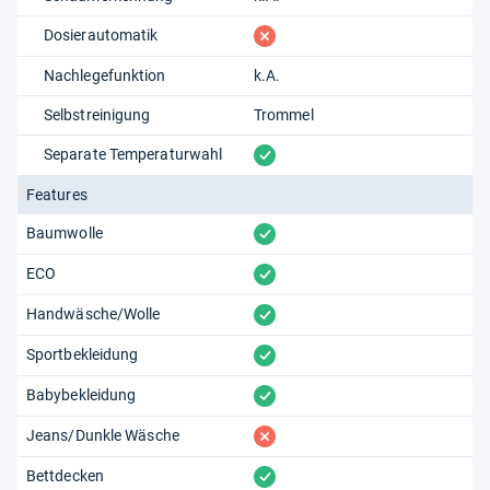
fehlt
Dosierautomatik
Nachlegefunktion
k.A.
Selbstreinigung
Trommel
vorhanden
Separate Temperaturwahl
Features
vorhanden
Baumwolle
vorhanden
ECO
vorhanden
Handwäsche/Wolle
vorhanden
Sportbekleidung
vorhanden
Babybekleidung
fehlt
Jeans/Dunkle Wäsche
vorhanden
Bettdecken