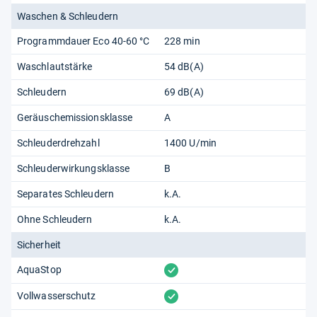
Waschen & Schleudern
Programmdauer Eco 40-60 °C
228 min
Waschlautstärke
54 dB(A)
Schleudern
69 dB(A)
Geräuschemissionsklasse
A
Schleuderdrehzahl
1400 U/min
Schleuderwirkungsklasse
B
Separates Schleudern
k.A.
Ohne Schleudern
k.A.
Sicherheit
vorhanden
AquaStop
vorhanden
Vollwasserschutz