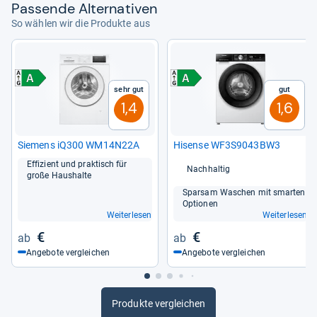
Pas­sende Alter­na­ti­ven
So wählen wir die Produkte aus
von
Marguerita Fuller
Sehr gut
Gut
1,4
1,6
Sie­mens iQ300 WM14N22A
Hisense WF3S9043BW3
Effi­zi­ent und prak­tisch für
Nachhaltig
große Haus­halte
Spar­sam Waschen mit smar­ten
Optio­nen
Weiterlesen
Weiterlesen
€
€
Angebote vergleichen
Angebote vergleichen
Produkte vergleichen