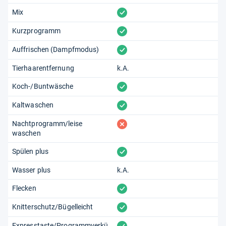
vorhanden
Mix
vorhanden
Kurzprogramm
vorhanden
Auffrischen (Dampfmodus)
Tierhaarentfernung
k.A.
vorhanden
Koch-/Buntwäsche
vorhanden
Kaltwaschen
fehlt
Nachtprogramm/leise
waschen
vorhanden
Spülen plus
Wasser plus
k.A.
vorhanden
Flecken
vorhanden
Knitterschutz/Bügelleicht
vorhanden
Expresstaste/Programmverkü