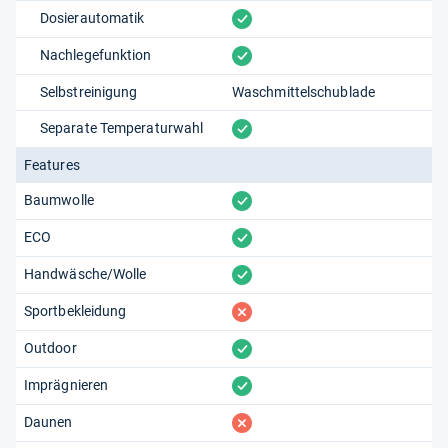
vorhanden
Dosierautomatik
vorhanden
Nachlegefunktion
Selbstreinigung
Waschmittelschublade
vorhanden
Separate Temperaturwahl
Features
vorhanden
Baumwolle
vorhanden
ECO
vorhanden
Handwäsche/Wolle
fehlt
Sportbekleidung
vorhanden
Outdoor
vorhanden
Imprägnieren
fehlt
Daunen