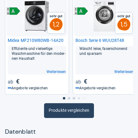
Sehr gut
Sehr gut
1,2
1,5
Midea MF210W80WB-​14A20
Bosch Serie 6 WUU28T48
Effi­zi­ente und viel­sei­tige
Wäscht leise, faser­scho­nend
Wasch­ma­schine für den moder­
und spar­sam
nen Haus­halt
Weiterlesen
Weiterlesen
€
€
Angebote vergleichen
Angebote vergleichen
Produkte vergleichen
Datenblatt