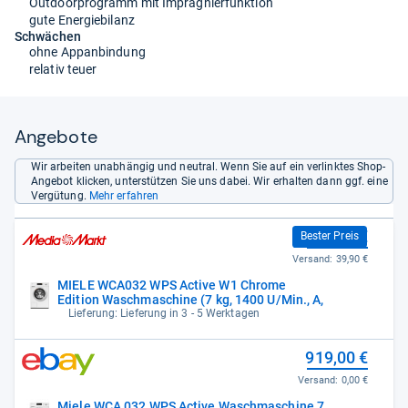
Outdoorprogramm mit Imprägnierfunktion
gute Energiebilanz
Schwächen
ohne Appanbindung
relativ teuer
Angebote
Wir arbeiten unabhängig und neutral. Wenn Sie auf ein verlinktes Shop-
Angebot klicken, unterstützen Sie uns dabei. Wir erhalten dann ggf. eine
Vergütung.
Mehr erfahren
707,16 €
Bester Preis
Versand:
39,90 €
MIELE WCA032 WPS Active W1 Chrome
Edition Waschmaschine (7 kg, 1400 U/Min., A,
Lieferung: Lieferung in 3 - 5 Werktagen
919,00 €
Versand:
0,00 €
Miele WCA 032 WPS Active Waschmaschine 7