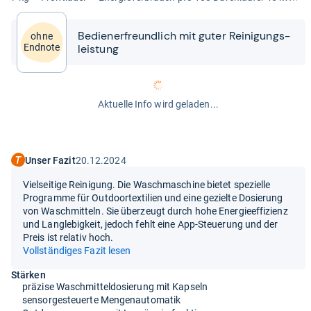
Bedie­ner­freund­lich mit guter Rei­ni­gungs­
ohne
leis­tung
Endnote
Aktuelle Info wird geladen...
Unser Fazit
20.12.2024
Vielseitige Reinigung. Die Waschmaschine bietet spezielle
Programme für Outdoortextilien und eine gezielte Dosierung
von Waschmitteln. Sie überzeugt durch hohe Energieeffizienz
und Langlebigkeit, jedoch fehlt eine App-Steuerung und der
Preis ist relativ hoch.
Vollständiges Fazit lesen
Stärken
präzise Waschmitteldosierung mit Kapseln
sensorgesteuerte Mengenautomatik