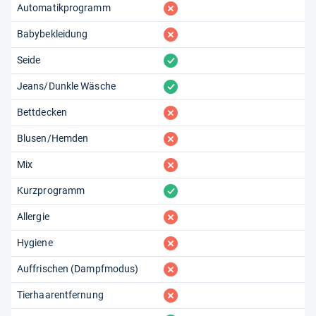
fehlt
Automatikprogramm
fehlt
Babybekleidung
vorhanden
Seide
vorhanden
Jeans/Dunkle Wäsche
fehlt
Bettdecken
fehlt
Blusen/Hemden
fehlt
Mix
vorhanden
Kurzprogramm
fehlt
Allergie
fehlt
Hygiene
fehlt
Auffrischen (Dampfmodus)
fehlt
Tierhaarentfernung