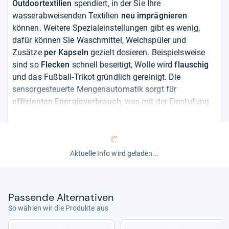
Outdoortextilien
spendiert, in der Sie Ihre
wasserabweisenden Textilien
neu imprägnieren
können. Weitere Spezialeinstellungen gibt es wenig,
dafür können Sie Waschmittel, Weichspüler und
Zusätze
per Kapseln
gezielt dosieren. Beispielsweise
sind so
Flecken
schnell beseitigt, Wolle wird
flauschig
und das Fußball-Trikot gründlich gereinigt. Die
sensorgesteuerte Mengenautomatik sorgt für
effizienten Energieverbrauch
, was mit der Einstufung
in Klasse A (Skala A bis G) belohnt wird. Die Bedienung
ist
selbsterklärend
, eine Steuerung per App aber nicht
möglich. Laut Hersteller wurde der Motor bis zu 10.000
Stunden getestet und soll eine
beachtliche
Aktuelle Info wird geladen...
Lebensdauer
von 20 Jahren vorweisen. Das spricht für
hohe
Qualität,
die sich aber auch in einem höheren
Anschaffungspreis niederschlägt.
Pas­sende Alter­na­ti­ven
So wählen wir die Produkte aus
von
Marguerita Fuller