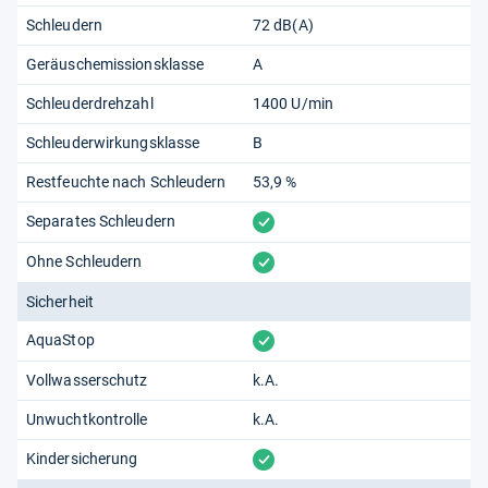
Schleudern
72 dB(A)
Geräuschemissionsklasse
A
Schleuderdrehzahl
1400 U/min
Schleuderwirkungsklasse
B
Restfeuchte nach Schleudern
53,9 %
vorhanden
Separates Schleudern
vorhanden
Ohne Schleudern
Sicherheit
vorhanden
AquaStop
Vollwasserschutz
k.A.
Unwuchtkontrolle
k.A.
vorhanden
Kindersicherung