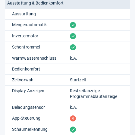
Ausstattung & Bedienkomfort
Ausstattung
vorhanden
Mengenautomatik
vorhanden
Invertermotor
vorhanden
Schontrommel
Warmwasseranschluss
k.A.
Bedienkomfort
Zeitvorwahl
Startzeit
Display-Anzeigen
Restzeitanzeige
Programmablaufanzeige
Beladungssensor
k.A.
fehlt
App-Steuerung
vorhanden
Schaumerkennung