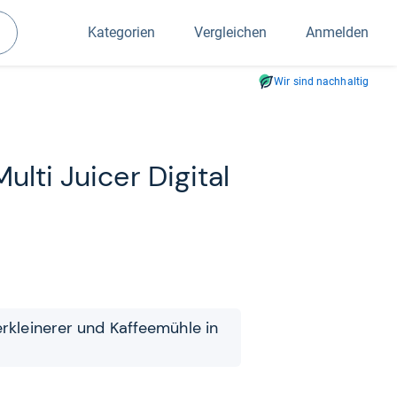
Kategorien
Vergleichen
Anmelden
Suchen
Wir sind nachhaltig
lti Jui­cer Digi­tal
er­klei­ne­rer und Kaf­fee­mühle in