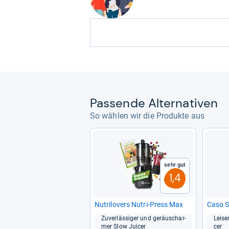
Pas­sende Alter­na­ti­ven
So wählen wir die Produkte aus
Sehr gut
1,4
Nutri­lovers Nutri-​Press Max
Caso 
Zuver­läs­si­ger und geräusch­ar­
Lei­se
mer Slow Jui­cer
cer