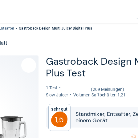
ntsafter
Gastroback Design Multi Juicer Digital Plus
latt
Gastro­b­ack Design Mu
Plus Test
1 Test
(209 Meinungen)
Slow Jui­cer
Volu­men Saft­be­häl­ter: 1,2 l
Sehr gut
Stand­mi­xer, Ent­saf­ter, Z
1,5
einem Gerät