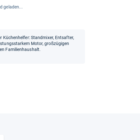
rd geladen...
er Küchenhelfer: Standmixer, Entsafter,
leistungsstarkem Motor, großzügigen
den Familienhaushalt.