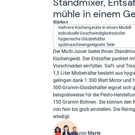
Stand­mi­xer, Ent­saf
mühle in einem Ge
Stärken
mehrere Küchengeräte in einem Modell
individuelle Geschwindigkeitsstufen
hygienische Glasbehälter
spülmaschinengeeignete Teile
Der Multi-Juicer bietet Ihnen Standmix
Küchengerät. Der Entsafter punktet mi
Vorschneiden einfüllen. Saft- und Tre
1,5 Liter Mixbehälter besteht aus hyg
gelingen dank 1.300 Watt Motor und fü
500-Gramm-Glasbehälter eignet sich 
beispielsweise für die Pesto-Herstellu
150 Gramm Bohnen. Sie können den Ma
von fein bis grob einstellen. Die Rein
erledigt.
von
Marie