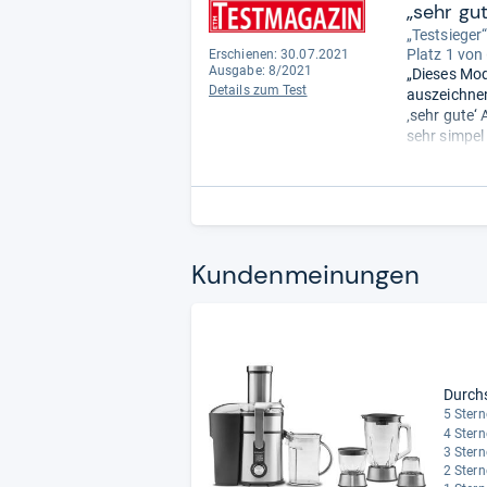
„sehr gu
„Testsieger
Platz 1 von
Erschienen: 30.07.2021
Ausgabe: 8/2021
„Dieses Mod
Details zum Test
auszeichnen
‚sehr gute‘
sehr simpe
man zum Ver
Kun­den­mei­nun­gen
Durch
5 Stern
4 Stern
3 Stern
2 Stern