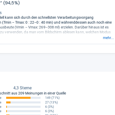
t“ (94,5%)
“
 6
ell kann sich durch den schnellsten Verarbeitungsvorgang
 (Tmin – Tmax: 0 : 22–0 : 40 min) und währenddessen auch noch eine
 Ausbeute (Vmin – Vmax: 269–308 ml) erzielen. Darüber hinaus ist es
l zu verwenden, da man vom Bildschirm ablesen kann, welchen Modus
arbeiten welcher Obst- resp. Gemüsesorten verwenden soll.“
mehr...
4,3 Sterne
schnitt aus
209 Meinungen in einer Quelle
e
149
(71%)
e
27
(13%)
e
6
(3%)
e
6
(3%)