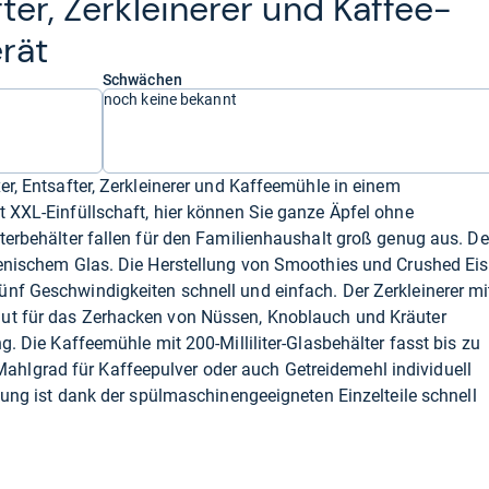
­ter, Zer­klei­ne­rer und Kaf­fee­
rät
Schwächen
noch keine bekannt
er, Entsafter, Zerkleinerer und Kaffeemühle in einem
t XXL-Einfüllschaft, hier können Sie ganze Äpfel ohne
sterbehälter fallen für den Familienhaushalt groß genug aus. De
ienischem Glas. Die Herstellung von Smoothies und Crushed Eis
nf Geschwindigkeiten schnell und einfach. Der Zerkleinerer mi
gut für das Zerhacken von Nüssen, Knoblauch und Kräuter
ng. Die Kaffeemühle mit 200-Milliliter-Glasbehälter fasst bis zu
hlgrad für Kaffeepulver oder auch Getreidemehl individuell
igung ist dank der spülmaschinengeeigneten Einzelteile schnell