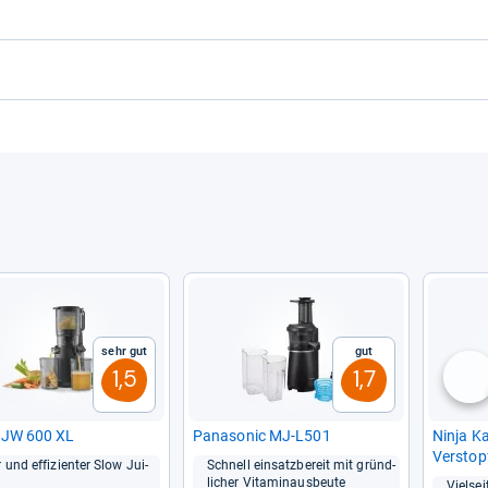
Sehr gut
Gut
1,5
1,7
nä
SJW 600 XL
Pana­so­nic MJ-​L501
Ninja Kal
Ver­stop
r und effi­zi­en­ter Slow Jui­
Schnell ein­satz­be­reit mit gründ­
li­cher Vit­amin­aus­beute
Viel­sei