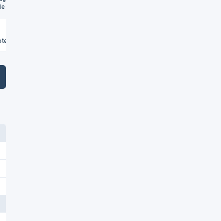
e Säfte und mehr
Weiterlesen
Weiterlesen
€
te vergleichen
Angebote vergleichen