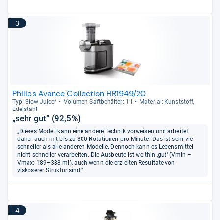
3
Philips Avance Collection HR1949/20
Typ: Slow Jui­cer
Volu­men Saft­be­häl­ter: 1 l
Mate­rial: Kunst­stoff,
Edel­stahl
„sehr gut“ (92,5%)
„Dieses Modell kann eine andere Technik vorweisen und arbeitet
daher auch mit bis zu 300 Rotationen pro Minute: Das ist sehr viel
schneller als alle anderen Modelle. Dennoch kann es Lebensmittel
nicht schneller verarbeiten. Die Ausbeute ist weithin ‚gut‘ (Vmin –
Vmax: 189–388 ml), auch wenn die erzielten Resultate von
viskoserer Struktur sind.“
4