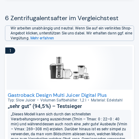
6 Zentrifugalentsafter im Vergleichstest
Wir arbeiten unabhängig und neutral. Wenn Sie auf ein verlinktes Shop-
Angebot klicken, unterstützen Sie uns dabei. Wir erhalten dann ggf. eine
Vergütung.
Mehr erfahren
1
Gastroback Design Multi Juicer Digital Plus
Typ: Slow Jui­cer
Volu­men Saft­be­häl­ter: 1,2 l
Mate­rial: Edel­stahl
„sehr gut“ (94,5%) – Testsieger
„Dieses Modell kann sich durch den schnellsten
Verarbeitungsvorgang auszeichnen (Tmin – Tmax: 0 : 22–0 : 40
min) und währenddessen auch noch eine ‚sehr gute‘ Ausbeute (Vmin
– Vmax: 269–308 ml) erzielen. Darüber hinaus ist es sehr simpel zu
verwenden, da man vom Bildschirm ablesen kann, welchen Modus
man zum Verarbeiten welcher Obst- resp. Gemüsesorten verwenden