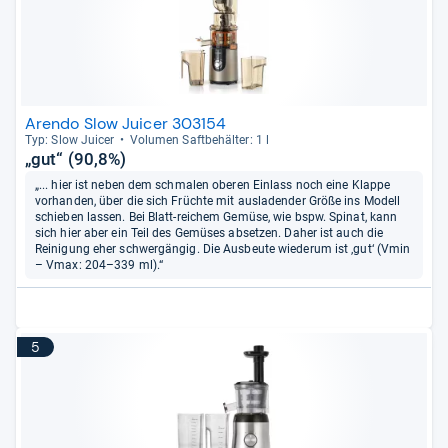
Arendo Slow Juicer 303154
Typ: Slow Jui­cer
Volu­men Saft­be­häl­ter: 1 l
„gut“ (90,8%)
„... hier ist neben dem schmalen oberen Einlass noch eine Klappe
vorhanden, über die sich Früchte mit ausladender Größe ins Modell
schieben lassen. Bei Blatt-reichem Gemüse, wie bspw. Spinat, kann
sich hier aber ein Teil des Gemüses absetzen. Daher ist auch die
Reinigung eher schwergängig. Die Ausbeute wiederum ist ‚gut‘ (Vmin
– Vmax: 204–339 ml).“
5