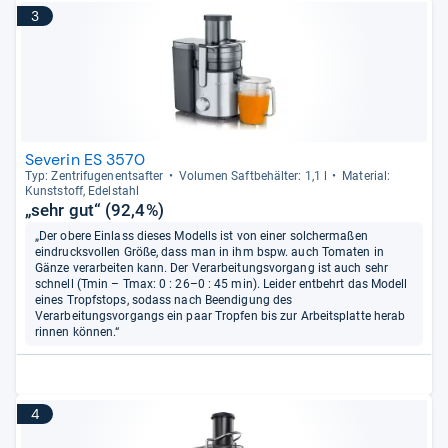
3
Severin ES 3570
Typ: Zen­tri­fu­gen­ent­saf­ter
Volu­men Saft­be­häl­ter: 1,1 l
Mate­rial:
Kunst­stoff, Edel­stahl
„sehr gut“ (92,4%)
„Der obere Einlass dieses Modells ist von einer solchermaßen
eindrucksvollen Größe, dass man in ihm bspw. auch Tomaten in
Gänze verarbeiten kann. Der Verarbeitungsvorgang ist auch sehr
schnell (Tmin – Tmax: 0 : 26–0 : 45 min). Leider entbehrt das Modell
eines Tropfstops, sodass nach Beendigung des
Verarbeitungsvorgangs ein paar Tropfen bis zur Arbeitsplatte herab
rinnen können.“
4