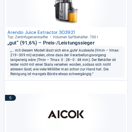
Arendo Juice Extractor 303921
Typ: Zen­tri­fu­gen­ent­saf­ter
Volu­men Saft­be­häl­ter: 700 l
„gut“ (91,6%) – Preis-/Leistungssieger
„... mit diesem Modell lässt sich eine ‚gute‘ Ausbeute (Vmin – Vmax:
219–309 ml) erzielen, ohne dass der Verarbeitungsvorgang
langwierig wäre (Tmin – Tmax: 0 : 28–0 : 48 min). Der Behälter ist
leider nicht mit einer Skala versehen worden, sodass sich nicht
ablesen lässt, wie viele Milliliter man schon zur Hand hat. Die
Reinigung ist mangels Bürste etwas schwergängig.“
5