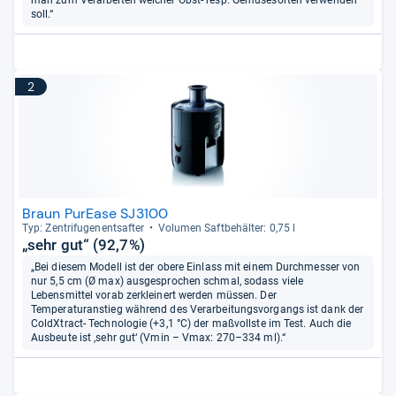
soll.“
2
Braun PurEase SJ3100
Typ: Zen­tri­fu­gen­ent­saf­ter
Volu­men Saft­be­häl­ter: 0,75 l
„sehr gut“ (92,7%)
„Bei diesem Modell ist der obere Einlass mit einem Durchmesser von
nur 5,5 cm (Ø max) ausgesprochen schmal, sodass viele
Lebensmittel vorab zerkleinert werden müssen. Der
Temperaturanstieg während des Verarbeitungsvorgangs ist dank der
ColdXtract- Technologie (+3,1 °C) der maßvollste im Test. Auch die
Ausbeute ist ‚sehr gut‘ (Vmin – Vmax: 270–334 ml).“