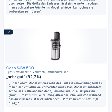
durchsetzen. Die Größe des Einlasses lässt sich erweitern, sodass
man auch prallere Früchte ins Modell schieben kann, ohne sie
vorbereiten zu müssen.“
2
Caso SJW 500
Typ: Slow Jui­cer
Volu­men Saft­be­häl­ter: 0,7 l
„sehr gut“ (92,7%)
„... bei diesem Modell ist die Größe des Einlasses erweiterbar, sodass
man hier nicht allzu viel vorbereiten muss. Das Modell ist außerdem
schneller als alle anderen darin, Gemüse und Co. auszupressen
(Tmin – Tmax: 1 : 31–4 : 33 min). Allein der Schallausstoß während
des Auspressens ist erstaunlich hoch (LP max aus d: 50 cm: 75,0
dB(A)).“