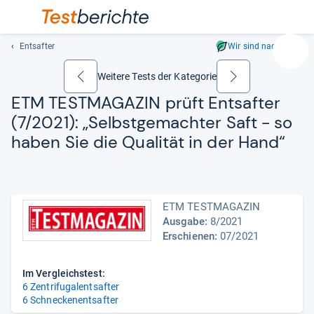
Entsafter
Wir sind nachhaltig
Suc
Geben
Weitere Tests der Kategorie
zurück
weiter
Sie
ETM TEST­MA­GA­ZIN prüft Ent­saf­ter
mindest
(7/2021): „Selbst­ge­mach­ter Saft -​ so
drei
Zeichen
haben Sie die Qua­li­tät in der Hand“
ein.
Vorschl
erschei
automat
ETM TESTMAGAZIN
und
Ausgabe:
8/2021
lassen
Erschienen:
07/2021
sich
mit
Im Vergleichstest:
den
6 Zentrifugalentsafter
Pfeiltas
6 Schneckenentsafter
auswähl