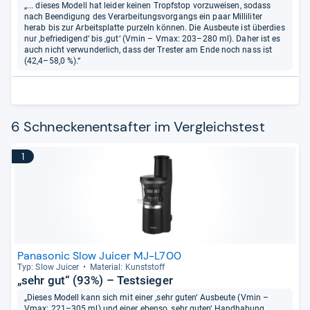
„... dieses Modell hat leider keinen Tropfstop vorzuweisen, sodass
nach Beendigung des Verarbeitungsvorgangs ein paar Milliliter
herab bis zur Arbeitsplatte purzeln können. Die Ausbeute ist überdies
nur ‚befriedigend‘ bis ‚gut‘ (Vmin – Vmax: 203–280 ml). Daher ist es
auch nicht verwunderlich, dass der Trester am Ende noch nass ist
(42,4–58,0 %).“
6 Schneckenentsafter im Vergleichstest
1
Panasonic Slow Juicer MJ-L700
Typ: Slow Jui­cer
Mate­rial: Kunst­stoff
„sehr gut“ (93%) – Testsieger
„Dieses Modell kann sich mit einer ‚sehr guten‘ Ausbeute (Vmin –
Vmax: 221–305 ml) und einer ebenso ‚sehr guten‘ Handhabung