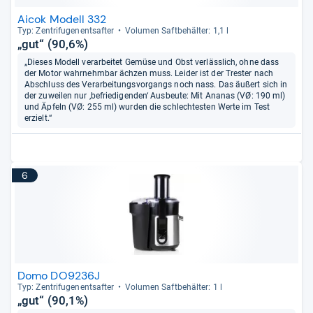
Aicok Modell 332
Typ: Zen­tri­fu­gen­ent­saf­ter
Volu­men Saft­be­häl­ter: 1,1 l
„gut“ (90,6%)
„Dieses Modell verarbeitet Gemüse und Obst verlässlich, ohne dass
der Motor wahrnehmbar ächzen muss. Leider ist der Trester nach
Abschluss des Verarbeitungsvorgangs noch nass. Das äußert sich in
der zuweilen nur ‚befriedigenden‘ Ausbeute: Mit Ananas (VØ: 190 ml)
und Äpfeln (VØ: 255 ml) wurden die schlechtesten Werte im Test
erzielt.“
6
Domo DO9236J
Typ: Zen­tri­fu­gen­ent­saf­ter
Volu­men Saft­be­häl­ter: 1 l
„gut“ (90,1%)