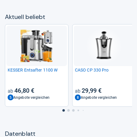
Aktu­ell beliebt
KES­SER Ent­saf­ter 1100 W
CASO CP 330 Pro
46,80 €
29,99 €
5
8
Angebote vergleichen
Angebote vergleichen
Datenblatt