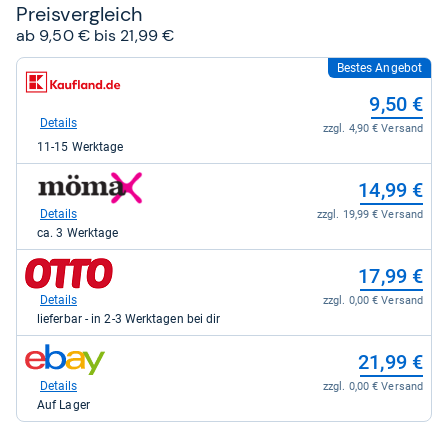
Preis­ver­gleich
ab 9,50 € bis 21,99 €
Bestes Angebot
zum
Shop:
9,50 €
bei
Kaufland.de
Details
zzgl. 4,90 € Versand
für
11-15 Werktage
9,50
kaufen.
zum
14,99 €
Shop:
bei
Details
zzgl. 19,99 € Versand
mömax
ca. 3 Werktage
für
14,99
zum
17,99 €
kaufen.
Shop:
bei
Details
zzgl. 0,00 € Versand
Otto.de
lieferbar - in 2-3 Werktagen bei dir
für
17,99
zum
21,99 €
kaufen.
Shop:
bei
Details
zzgl. 0,00 € Versand
eBay
Auf Lager
für
21,99
kaufen.