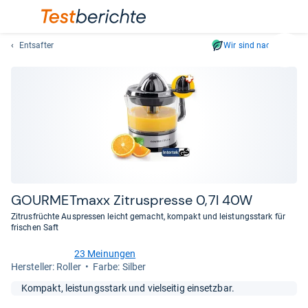
Entsafter
Wir sind nachhaltig
Suc
Geben
Sie
mindest
drei
Zeichen
ein.
Vorschl
erschei
automat
GOUR­MET­maxx Zitrus­presse 0,7l 40W
und
Zitrusfrüchte Auspressen leicht gemacht, kompakt und leistungsstark für
lassen
frischen Saft
sich
23 Meinungen
mit
4,7
Her­stel­ler: Roller
Farbe: Silber
den
von
Pfeiltas
5
Kompakt, leistungsstark und vielseitig einsetzbar.
Sternen
auswähl