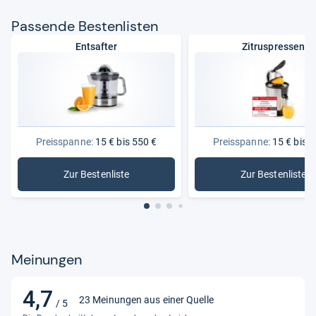
Produktart
Zitruspresse
Pas­sende Bes­ten­lis­ten
Schutzart
2
Entsafter
Zitruspressen
Spannung
240 Volt
Stromquelle
Netzbetrieb
Preisspanne:
15 € bis 550 €
Preisspanne:
15 € bis 1
Zur Bestenliste
Zur Bestenliste
: Entsafter
: Zitruspr
Meinungen
4,7
4,7
23 Meinungen aus einer Quelle
/ 5
von