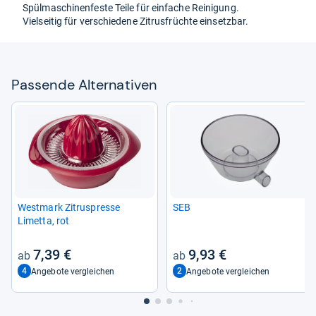
Spül­ma­schi­nen­feste Teile für ein­fa­che Rei­ni­gung.
Viel­sei­tig für ver­schie­dene Zitrus­früchte ein­setz­bar.
Pas­sende Alter­na­ti­ven
West­mark Zitrus­presse
SEB
Limetta, rot
7,39 €
9,93 €
4
2
Angebote vergleichen
Angebote vergleichen