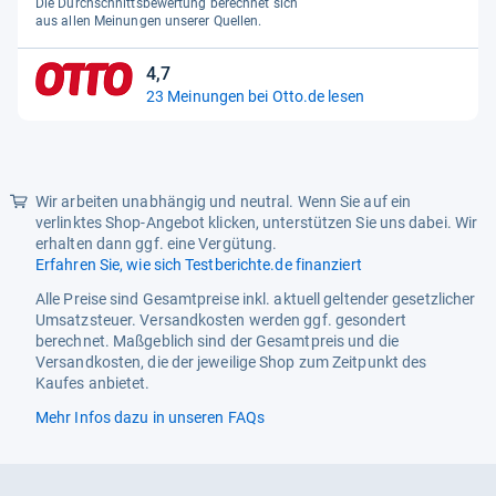
Die Durchschnittsbewertung berechnet sich
5
aus allen Meinungen unserer Quellen.
Sternen
4,7
4,7
23 Meinungen bei Otto.de lesen
von
5
Sternen
Wir arbeiten unabhängig und neutral. Wenn Sie auf ein
verlinktes Shop-Angebot klicken, unterstützen Sie uns dabei. Wir
erhalten dann ggf. eine Vergütung.
Erfahren Sie, wie sich Testberichte.de finanziert
Alle Preise sind Gesamtpreise inkl. aktuell geltender gesetzlicher
Umsatzsteuer. Versandkosten werden ggf. gesondert
berechnet. Maßgeblich sind der Gesamtpreis und die
Versandkosten, die der jeweilige Shop zum Zeitpunkt des
Kaufes anbietet.
Mehr Infos dazu in unseren FAQs