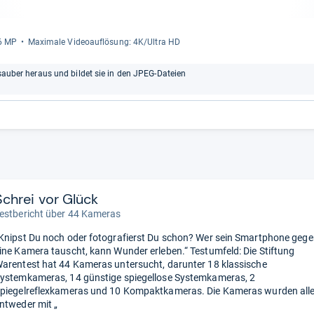
26 MP
Maxi­male Videoauf­lö­sung: 4K/Ultra HD
r sauber heraus und bildet sie in den JPEG-Dateien
Schrei vor Glück
estbericht über 44 Kameras
Knipst Du noch oder fotografierst Du schon? Wer sein Smartphone geg
ine Kamera tauscht, kann Wunder erleben.“ Testumfeld: Die Stiftung
arentest hat 44 Kameras untersucht, darunter 18 klassische
ystemkameras, 14 günstige spiegellose Systemkameras, 2
piegelreflexkameras und 10 Kompaktkameras. Die Kameras wurden all
ntweder mit „