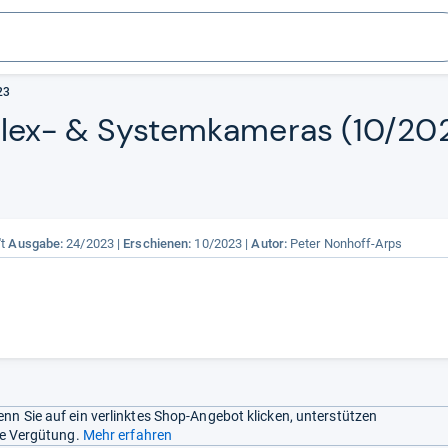
23
­flex-​ & Sys­tem­ka­me­ras (10/202
't
Ausgabe:
24/2023
Erschienen:
10/2023
Autor:
Peter Nonhoff-Arps
nn Sie auf ein verlinktes Shop-Angebot klicken, unterstützen
ine Vergütung.
Mehr erfahren