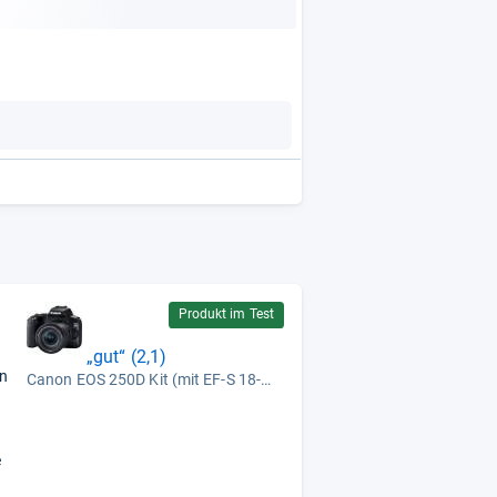
Produkt im Test
„gut“ (2,1)
en
Canon EOS 250D Kit (mit EF-S 18-55mm F4-5,6 IS STM)
e