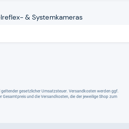
e­flex-​ & Sys­tem­ka­me­ras
ell geltender gesetzlicher Umsatzsteuer. Versandkosten werden ggf.
r Gesamtpreis und die Versandkosten, die der jeweilige Shop zum