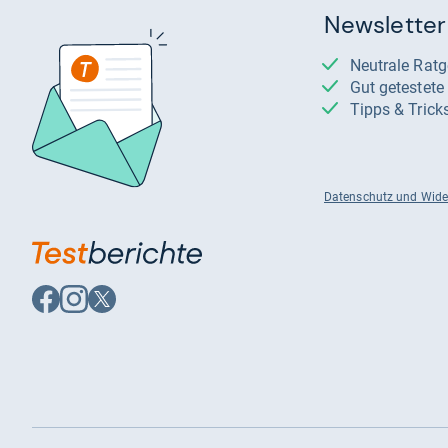
Newsletter
Neutrale Rat
Gut getestet
Tipps & Trick
Datenschutz und Wide
Auf
Auf
Auf
Facebook
Instagram
X
folgen
folgen
folgen