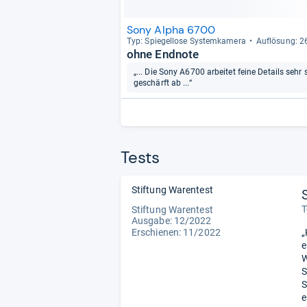
Sony Alpha 6700
Typ: Spie­gel­lose Sys­tem­ka­mera
Auf­lö­sung: 
ohne Endnote
„... Die Sony A6700 arbeitet feine Details seh
geschärft ab ...“
Tests
Stiftung Warentest
T
Stiftung Warentest
Ausgabe: 12/2022
Erschienen: 11/2022
„
e
W
S
S
e