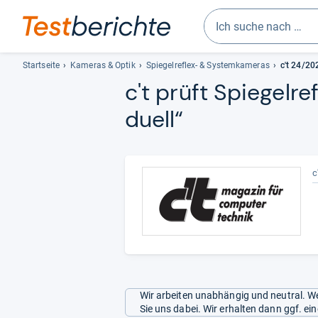
Geben
Sie
Startseite
Kameras & Optik
Spiegelreflex- & Systemkameras
c't 24/20
mindestens
c't prüft Spie­gel­re
drei
du­ell“
Zeichen
ein.
Vorschläge
erscheinen
c
automatisch
und
lassen
sich
mit
den
Pfeiltasten
auswählen.
Wir arbeiten unabhängig und neutral. We
Sie uns dabei. Wir erhalten dann ggf. e