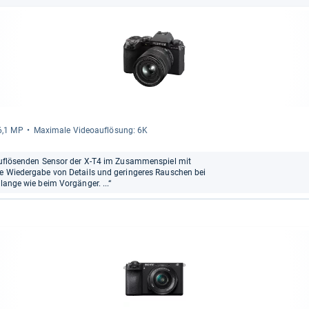
26,1 MP
Maxi­male Videoauf­lö­sung: 6K
r auflösenden Sensor der X-T4 im Zusammenspiel mit
ute Wiedergabe von Details und geringeres Rauschen bei
lange wie beim Vorgänger. ...“