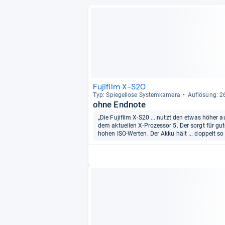
Fujifilm X-S20
Typ: Spie­gel­lose Sys­tem­ka­mera
Auf­lö­sung: 
ohne Endnote
„Die Fujifilm X-S20 ... nutzt den etwas höhe
dem aktuellen X-Prozessor 5. Der sorgt für g
hohen ISO-Werten. Der Akku hält ... doppelt so 