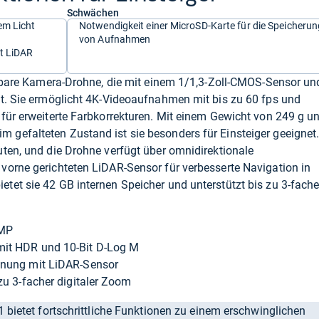
Schwächen
em Licht
Notwendigkeit einer MicroSD-Karte für die Speicherun
von Aufnahmen
t LiDAR
ltbare Kamera-Drohne, die mit einem 1/1,3-Zoll-CMOS-Sensor un
st. Sie ermöglicht 4K-Videoaufnahmen mit bis zu 60 fps und
für erweiterte Farbkorrekturen. Mit einem Gewicht von 249 g u
gefalteten Zustand ist sie besonders für Einsteiger geeignet
ten, und die Drohne verfügt über omnidirektionale
vorne gerichteten LiDAR-Sensor für verbesserte Navigation in
tet sie 42 GB internen Speicher und unterstützt bis zu 3-fach
 MP
mit HDR und 10-Bit D-Log M
nnung mit LiDAR-Sensor
zu 3-facher digitaler Zoom
1 bietet fortschrittliche Funktionen zu einem erschwinglichen