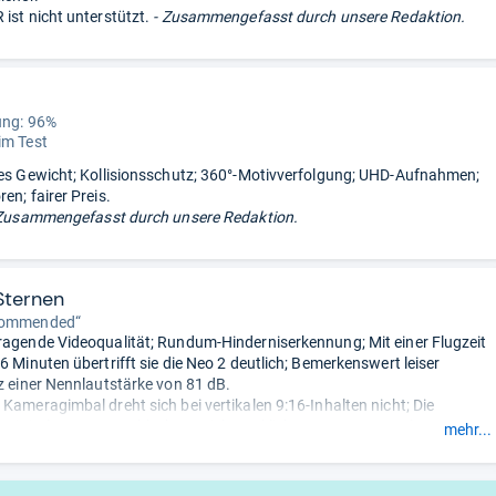
ist nicht unterstützt.
- Zusammengefasst durch unsere Redaktion.
ung: 96%
im Test
ges Gewicht; Kollisionsschutz; 360°-Motivverfolgung; UHD-Aufnahmen;
en; fairer Preis.
Zusammengefasst durch unsere Redaktion.
Sternen
commended“
ragende Videoqualität; Rundum-Hinderniserkennung; Mit einer Flugzeit
6 Minuten übertrifft sie die Neo 2 deutlich; Bemerkenswert leiser
tz einer Nennlautstärke von 81 dB.
 Kameragimbal dreht sich bei vertikalen 9:16-Inhalten nicht; Die
s Digitalzooms verschlechtert sich merklich.
- Zusammengefasst durch
mehr...
ktion.