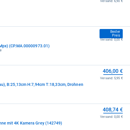
Versand:
6,90 €
406,00 €
Bester
Preis
Versand:
0,00 €
8 Mpx) (CP.MA.00000973.01)
e
406,00 €
Versand:
5,95 €
grau), B:25,13cm H:7,94cm T:18,33cm, Drohnen
408,74 €
Versand:
0,00 €
ohne mit 4K Kamera Grey (142749)
e