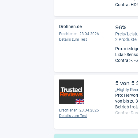
Contra: HDR 
96%
Drohnen.de
Preis/Leist
Erschienen:
23.04.2026
2 Produkte 
Details zum Test
Pro: niedri
Lidar-Sensor
Contra: -.
- 
5 von 5 
„Highly Re
Pro: Hervor
von bis zu 3
Betrieb tro
Erschienen:
23.04.2026
Contra: Das
Details zum Test
Qualität de
unsere Reda