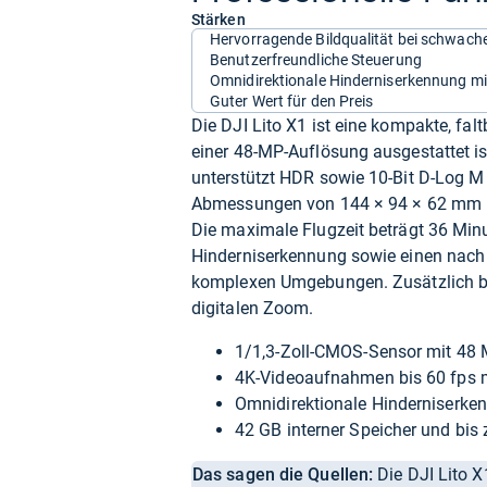
Stärken
Hervorragende Bildqualität bei schwach
Benutzerfreundliche Steuerung
Omnidirektionale Hinderniserkennung mi
Guter Wert für den Preis
Die DJI Lito X1 ist eine kompakte, fa
einer 48-MP-Auflösung ausgestattet i
unterstützt HDR sowie 10-Bit D-Log M 
Abmessungen von 144 × 94 × 62 mm im 
Die maximale Flugzeit beträgt 36 Minu
Hinderniserkennung sowie einen nach 
komplexen Umgebungen. Zusätzlich bie
digitalen Zoom.
1/1,3-Zoll-CMOS-Sensor mit 48
4K-Videoaufnahmen bis 60 fps 
Omnidirektionale Hinderniserke
42 GB interner Speicher und bis 
Das sagen die Quellen:
Die DJI Lito X