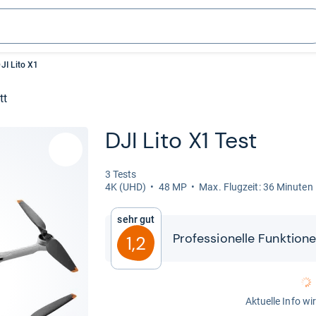
JI Lito X1
tt
DJI Lito X1 Test
3 Tests
4K (UHD)
48 MP
Max. Flug­zeit: 36 Minu­ten
Sehr gut
Pro­fes­sio­nelle Funk­tio­ne
1,2
Aktuelle Info wi