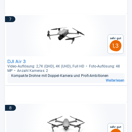
7
Sehr gut
1,3
DJI Air 3
Video-​Auf­lö­sung: 2,7K (QHD), 4K (UHD), Full HD
Foto-​Auf­lö­sung: 48
MP
Anzahl Kame­ras: 2
Kom­pakte Drohne mit Dop­pel-​Kamera und Profi-​Ambi­tio­nen
Weiterlesen
8
Sehr gut