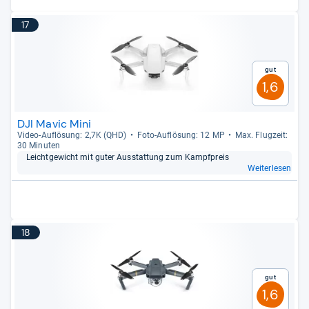
17
Gut
1,6
DJI Mavic Mini
Video-​Auf­lö­sung: 2,7K (QHD)
Foto-​Auf­lö­sung: 12 MP
Max. Flug­zeit:
30 Minu­ten
Leicht­ge­wicht mit guter Aus­stat­tung zum Kampf­preis
Weiterlesen
18
Gut
1,6