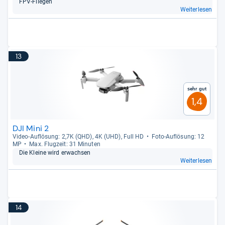
FPV-​Flie­gen
Weiterlesen
13
Sehr gut
1,4
DJI Mini 2
Video-​Auf­lö­sung: 2,7K (QHD), 4K (UHD), Full HD
Foto-​Auf­lö­sung: 12
MP
Max. Flug­zeit: 31 Minu­ten
Die Kleine wird erwach­sen
Weiterlesen
14