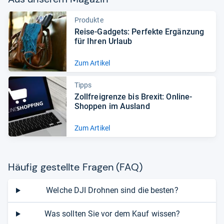
Produkte
Reise-​Gad­gets: Per­fekte Ergän­zung
für Ihren Urlaub
Zum Artikel
Tipps
Zoll­frei­grenze bis Bre­xit: Online-​
Shop­pen im Aus­land
Zum Artikel
Häu­fig gestellte Fra­gen (FAQ)
Welche DJI Drohnen sind die besten?
Was sollten Sie vor dem Kauf wissen?