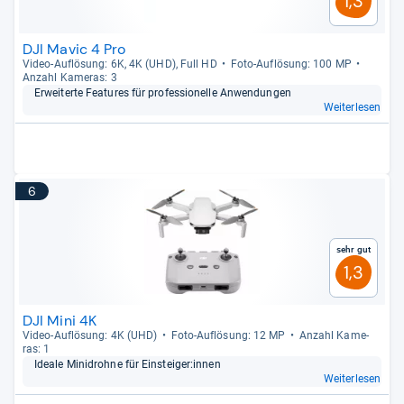
1,3
DJI Mavic 4 Pro
Video-​Auf­lö­sung: 6K, 4K (UHD), Full HD
Foto-​Auf­lö­sung: 100 MP
Anzahl Kame­ras: 3
Erwei­terte Fea­tu­res für pro­fes­sio­nelle Anwen­dun­gen
Weiterlesen
6
Sehr gut
1,3
DJI Mini 4K
Video-​Auf­lö­sung: 4K (UHD)
Foto-​Auf­lö­sung: 12 MP
Anzahl Kame­
ras: 1
Ideale Mini­drohne für Ein­stei­ger:innen
Weiterlesen