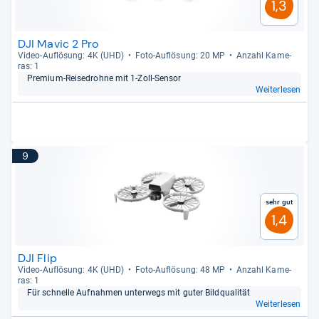
1,3
DJI Mavic 2 Pro
Video-​Auf­lö­sung: 4K (UHD)
Foto-​Auf­lö­sung: 20 MP
Anzahl Kame­
ras: 1
Pre­mium-​Rei­se­drohne mit 1-​Zoll-​Sen­sor
Weiterlesen
9
Sehr gut
1,4
DJI Flip
Video-​Auf­lö­sung: 4K (UHD)
Foto-​Auf­lö­sung: 48 MP
Anzahl Kame­
ras: 1
Für schnelle Auf­nah­men unter­wegs mit guter Bild­qua­li­tät
Weiterlesen