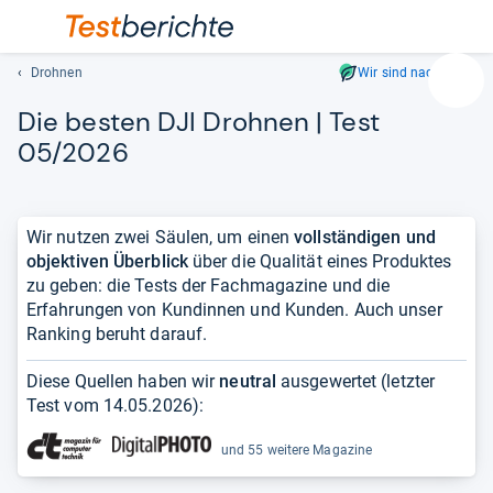
Drohnen
Wir sind nachhaltig
Suc
Die bes­ten DJI Droh­nen | Test
Geben
Sie
05/2026
mindest
drei
Zeichen
Wir nutzen zwei Säulen, um einen
vollständigen und
ein.
objektiven Überblick
über die Qualität eines Produktes
Vorschl
zu geben: die Tests der Fachmagazine und die
erschei
Erfahrungen von Kundinnen und Kunden. Auch unser
automat
Ranking beruht darauf.
und
lassen
Diese Quellen haben wir
neutral
ausgewertet (letzter
sich
Test vom
14.05.2026
):
mit
den
und 55 weitere Magazine
Pfeiltas
auswähl