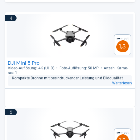
4
Sehr gut
1,3
DJI Mini 5 Pro
Video-​Auf­lö­sung: 4K (UHD)
Foto-​Auf­lö­sung: 50 MP
Anzahl Kame­
ras: 1
Kom­pakte Drohne mit beein­dru­cken­der Leis­tung und Bild­qua­li­tät
Weiterlesen
5
Sehr gut