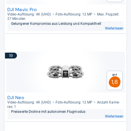
DJI Mavic Pro
Video-​Auf­lö­sung: 4K (UHD)
Foto-​Auf­lö­sung: 12 MP
Max. Flug­zeit:
27 Minu­ten
Gelun­ge­ner Kom­pro­miss aus Leis­tung und Kom­pakt­heit
Weiterlesen
19
Gut
1,8
DJI Neo
Video-​Auf­lö­sung: 4K (UHD)
Foto-​Auf­lö­sung: 12 MP
Anzahl Kame­
ras: 1
Preis­werte Drohne mit auto­no­men Flug­mo­dus
Weiterlesen