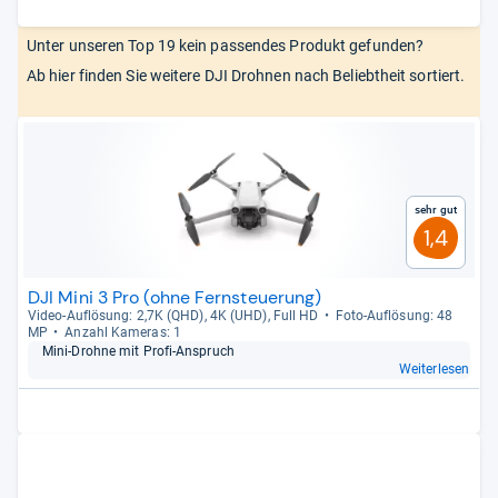
Unter unseren Top 19 kein passendes Produkt gefunden?
Ab hier finden Sie weitere DJI Drohnen nach Beliebtheit sortiert.
Sehr gut
1,4
DJI Mini 3 Pro (ohne Fernsteuerung)
Video-​Auf­lö­sung: 2,7K (QHD), 4K (UHD), Full HD
Foto-​Auf­lö­sung: 48
MP
Anzahl Kame­ras: 1
Mini-​Drohne mit Profi-​Anspruch
Weiterlesen