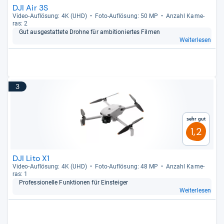
DJI Air 3S
Video-​Auf­lö­sung: 4K (UHD)
Foto-​Auf­lö­sung: 50 MP
Anzahl Kame­
ras: 2
Gut aus­ge­stat­tete Drohne für ambi­tio­nier­tes Fil­men
Weiterlesen
3
Sehr gut
1,2
DJI Lito X1
Video-​Auf­lö­sung: 4K (UHD)
Foto-​Auf­lö­sung: 48 MP
Anzahl Kame­
ras: 1
Pro­fes­sio­nelle Funk­tio­nen für Ein­stei­ger
Weiterlesen