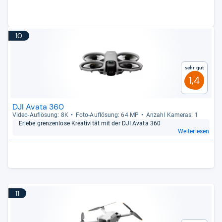
10
Sehr gut
1,4
DJI Avata 360
Video-​Auf­lö­sung: 8K
Foto-​Auf­lö­sung: 64 MP
Anzahl Kame­ras: 1
Erlebe gren­zen­lose Krea­ti­vi­tät mit der DJI Avata 360
Weiterlesen
11