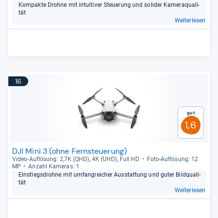
Kom­pakte Drohne mit intui­ti­ver Steue­rung und soli­der Kame­raqua­li­
tät
Weiterlesen
16
Gut
1,6
DJI Mini 3 (ohne Fernsteuerung)
Video-​Auf­lö­sung: 2,7K (QHD), 4K (UHD), Full HD
Foto-​Auf­lö­sung: 12
MP
Anzahl Kame­ras: 1
Ein­stiegs­drohne mit umfang­rei­cher Aus­stat­tung und guter Bild­qua­li­
tät
Weiterlesen