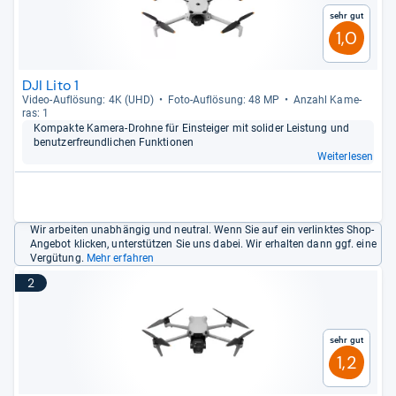
Sehr gut
1,0
DJI Lito 1
Video-​Auf­lö­sung: 4K (UHD)
Foto-​Auf­lö­sung: 48 MP
Anzahl Kame­
ras: 1
Kom­pakte Kamera-​Drohne für Ein­stei­ger mit soli­der Leis­tung und
benut­zer­freund­li­chen Funk­tio­nen
Weiterlesen
Wir arbeiten unabhängig und neutral. Wenn Sie auf ein verlinktes Shop-
Angebot klicken, unterstützen Sie uns dabei. Wir erhalten dann ggf. eine
Vergütung.
Mehr erfahren
2
Sehr gut
1,2