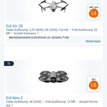
Sehr gut
1,4
DJI Air 2S
Video-​Auf­lö­sung: 2,7K (QHD), 4K (UHD), Full HD
Foto-​Auf­lö­sung: 20
MP
Anzahl Kame­ras: 1
Bemer­kens­werte Auf­nah­men zu stol­zem Preis
Weiterlesen
15
Gut
1,6
DJI Neo 2
Video-​Auf­lö­sung: 4K (UHD)
Foto-​Auf­lö­sung: 12 MP
Anzahl Kame­
ras: 1