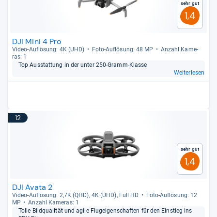
Sehr gut
1,4
DJI Mini 4 Pro
Video-​Auf­lö­sung: 4K (UHD)
Foto-​Auf­lö­sung: 48 MP
Anzahl Kame­
ras: 1
Top Aus­stat­tung in der unter 250-​Gramm-​Klasse
Weiterlesen
12
Sehr gut
1,4
DJI Avata 2
Video-​Auf­lö­sung: 2,7K (QHD), 4K (UHD), Full HD
Foto-​Auf­lö­sung: 12
MP
Anzahl Kame­ras: 1
Tolle Bild­qua­li­tät und agile Flug­ei­gen­schaf­ten für den Ein­stieg ins