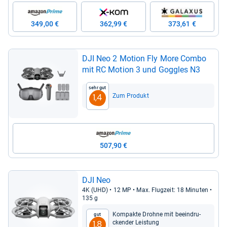
349,00 €
362,99 €
373,61 €
DJI Neo 2 Motion Fly More Combo
mit RC Motion 3 und Gog­gles N3
Sehr gut
Zum Produkt
1,4
507,90 €
DJI Neo
4K (UHD) • 12 MP • Max. Flug­zeit: 18 Minu­ten •
135 g
Kom­pakte Drohne mit beein­dru­
Gut
cken­der Leis­tung
1,8