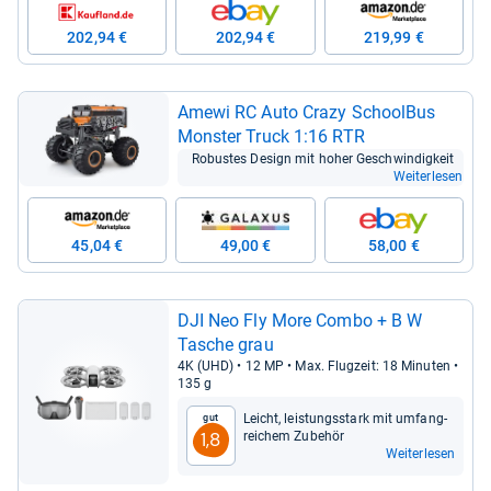
202,94 €
202,94 €
219,99 €
Amewi RC Auto Crazy School­Bus
Mons­ter Truck 1:16 RTR
Robus­tes Design mit hoher Geschwin­dig­keit
Weiterlesen
45,04 €
49,00 €
58,00 €
DJI Neo Fly More Combo + B W
Tasche grau
4K (UHD) • 12 MP • Max. Flug­zeit: 18 Minu­ten •
135 g
Leicht, leis­tungs­stark mit umfang­
Gut
rei­chem Zube­hör
1,8
Weiterlesen