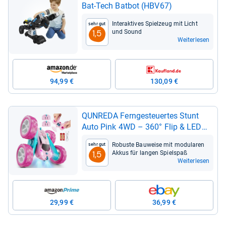
Bat-​Tech Bat­bot (HBV67)
Inter­ak­ti­ves Spiel­zeug mit Licht
Sehr gut
und Sound
1,5
Weiterlesen
94,99 €
130,09 €
QUN­REDA Fern­ge­steu­er­tes Stunt
Auto Pink 4WD – 360° Flip & LED
Licht
Robuste Bau­weise mit modu­la­ren
Sehr gut
Akkus für lan­gen Spiel­spaß
1,5
Weiterlesen
29,99 €
36,99 €