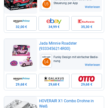
Steue­rung per App
1,5
Weiterlesen
32,00 €
34,99 €
35,30 €
Jada Min­nie Road­s­ter
(9333456214R00)
Funky Design mit ein­fa­cher Bedie­
Sehr gut
nung
1,4
Weiterlesen
29,68 €
29,68 €
29,68 €
HOVER­AIR X1 Combo Drohne in
Weiß