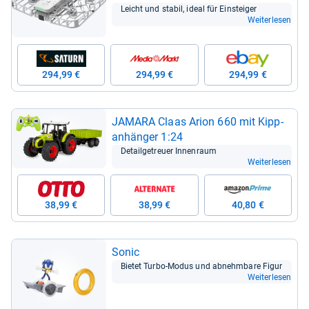
Leicht und sta­bil, ideal für Ein­stei­ger
Weiterlesen
294,99 €
294,99 €
294,99 €
JAMARA Claas Arion 660 mit Kip­p­
an­hän­ger 1:24
Detail­ge­treuer Innen­raum
Weiterlesen
38,99 €
38,99 €
40,80 €
Sonic
Bie­tet Turbo-​Modus und abnehm­bare Figur
Weiterlesen