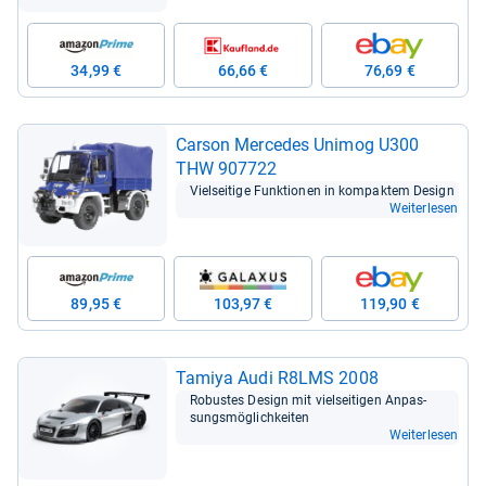
34,99 €
66,66 €
76,69 €
Car­son Mer­ce­des Uni­mog U300
THW 907722
Viel­sei­tige Funk­tio­nen in kom­pak­tem Design
Weiterlesen
89,95 €
103,97 €
119,90 €
Tamiya Audi R8LMS 2008
Robus­tes Design mit viel­sei­ti­gen Anpas­
sungs­mög­lich­kei­ten
Weiterlesen