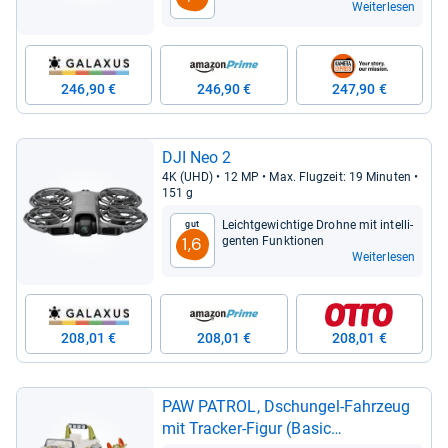
Weiterlesen
246,90 €
246,90 €
247,90 €
DJI Neo 2
4K (UHD) • 12 MP • Max. Flug­zeit: 19 Minu­ten •
151 g
Leicht­ge­wich­tige Drohne mit intel­li­
Gut
gen­ten Funk­tio­nen
1,6
Weiterlesen
208,01 €
208,01 €
208,01 €
PAW PATROL, Dschun­gel-​Fahr­zeug
mit Tra­cker-​Figur (Basic