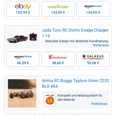
129,95 €
133,99 €
134,99 €
Jada Toys RC Dom's Dodge Char­ger
1:16
Robus­tes Design mit ein­fa­cher Hand­ha­bung
Weiterlesen
46,09 €
48,60 €
50,08 €
Arrma RC Buggy Typhon Grom 223S
BLX 4X4
Kom­pakt und leis­tungs­stark für
Sehr gut
alle Gelände
1,5
Weiterlesen