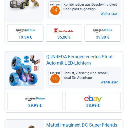
Vehicle/Basis Fahr­zeug), Spiel­zeu­g­
Kom­bi­na­tion aus Geschwin­dig­keit
Sehr gut
auto, ab 3 Jah­ren
und Spiel­zeug­de­sign
1,4
Weiterlesen
19,94 €
35,00 €
39,90 €
QUN­REDA Fern­ge­steu­er­tes Stunt-​
Auto mit LED-​Lich­tern
Robust, viel­sei­tig und schnell –
Sehr gut
ideal für Aben­teuer
1,5
Weiterlesen
29,99 €
38,99 €
Mat­tel Ima­gi­next DC Super Fri­ends