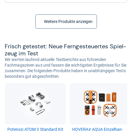
Weitere Produkte anzeigen
Frisch getes­tet: Neue Fern­ge­steu­er­tes Spiel­
zeug im Test
Wir werten laufend aktuelle Testberichte aus führenden
Fachmagazinen aus und fassen die wichtigsten Ergebnisse für Sie
zusammen. Die folgenden Produkte haben in unabhängigen Tests
besonders gut abgeschnitten.
Poten­sic ATOM 3 Stan­dard Kit
HOVER­Air AQUA Ein­zel­han­