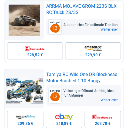
ARRMA MOJAVE GROM 223S BLX
RC Truck 2S/3S
Sehr gut
All­rad­an­trieb für opti­male Trak­tion
1,3
Weiterlesen
228,52 €
229,99 €
Tamiya RC Wild One OR Block­head
Motor Brus­hed 1:10 Buggy
Viel­sei­ti­ger Offroad-​Antrieb, ideal
Sehr gut
für Anfän­ger
1,2
Weiterlesen
209,86 €
218,89 €
263,78 €