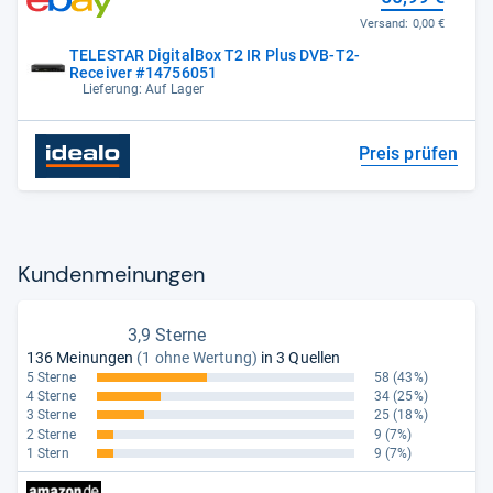
Versand:
0,00 €
TELESTAR DigitalBox T2 IR Plus DVB-T2-
Receiver #14756051
Lieferung: Auf Lager
Preis prüfen
Kun­den­mei­nun­gen
3,9 Sterne
136 Meinungen
(1 ohne Wertung)
in 3 Quellen
5 Sterne
58
(43%)
4 Sterne
34
(25%)
3 Sterne
25
(18%)
2 Sterne
9
(7%)
1 Stern
9
(7%)