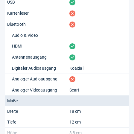
vorhanden
USB
fehlt
Kartenleser
fehlt
Bluetooth
Audio & Video
vorhanden
HDMI
vorhanden
Antennenausgang
Digitaler Audioausgang
Koaxial
fehlt
Analoger Audioausgang
Analoger Videoausgang
Scart
Maße
Breite
18 cm
Tiefe
12 cm
Höhe
3,8 cm