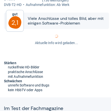
(136 Meinungen)
DVB-​T2-​HD
Auf­nah­me­funk­tion: Ab Werk
Gut
Viele Anschlüsse und tol­les Bild, aber mit
2,1
eini­gen Soft­ware-​​Pro­ble­men
Aktuelle Info wird geladen...
Stärken
ruckelfreie HD-Bilder
praktische Anschlüsse
mit Aufnahmefunktion
Schwächen
unreife Software und Bugs
kein HbbTV oder Apps
Im Test der Fach­ma­ga­zine