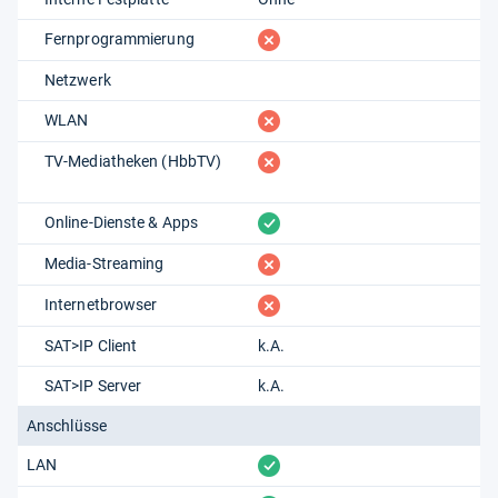
fehlt
Fernprogrammierung
Netzwerk
fehlt
WLAN
fehlt
TV-Mediatheken (HbbTV)
vorhanden
Online-Dienste & Apps
fehlt
Media-Streaming
fehlt
Internetbrowser
SAT>IP Client
k.A.
SAT>IP Server
k.A.
Anschlüsse
vorhanden
LAN