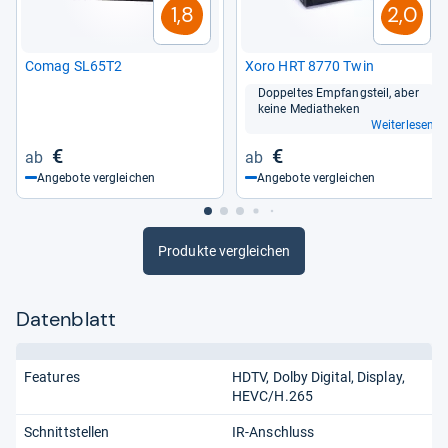
1,8
2,0
Comag SL65T2
Xoro HRT 8770 Twin
Dop­pel­tes Emp­fangs­teil, aber
keine Media­the­ken
Weiterlesen
€
€
Angebote vergleichen
Angebote vergleichen
Produkte vergleichen
Datenblatt
Features
HDTV
Dolby Digital
Display
HEVC/H.265
Schnittstellen
IR-Anschluss