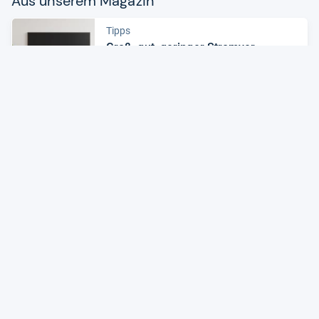
Aus unse­rem Maga­zin
Tipps
Groß, gut, gerin­ger Strom­ver­
brauch?
Zum Artikel
Produkte
Grö­ßer, bes­ser, ver­spiel­ter: Die TV-​
Trends 2022
Zum Artikel
Alle Preise sind Gesamtpreise inkl. aktuell geltender gesetzlicher
Umsatzsteuer. Versandkosten werden ggf. gesondert
berechnet. Maßgeblich sind der Gesamtpreis und die
Versandkosten, die der jeweilige Shop zum Zeitpunkt des