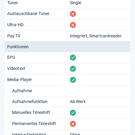
Tuner
Single
fehlt
Austauschbarer Tuner
fehlt
Ultra-HD
Pay TV
Integriert
Smartcardreader
Funktionen
vorhanden
EPG
vorhanden
Videotext
vorhanden
Media-Player
Aufnahme
Aufnahmefunktion
Ab Werk
vorhanden
Manuelles Timeshift
fehlt
Permanentes Timeshift
Interne Festplatte
Ohne