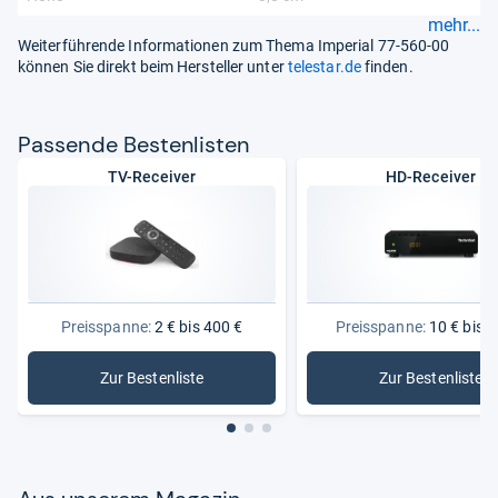
mehr...
Weiterführende Informationen zum Thema Imperial 77-560-00
können Sie direkt beim Hersteller unter
telestar.de
finden.
Pas­sende Bes­ten­lis­ten
TV-Receiver
HD-Receiver
Preisspanne:
2 € bis 400 €
Preisspanne:
10 € bis 2
Zur Bestenliste
Zur Bestenliste
: TV-Receiver
: HD-Rece