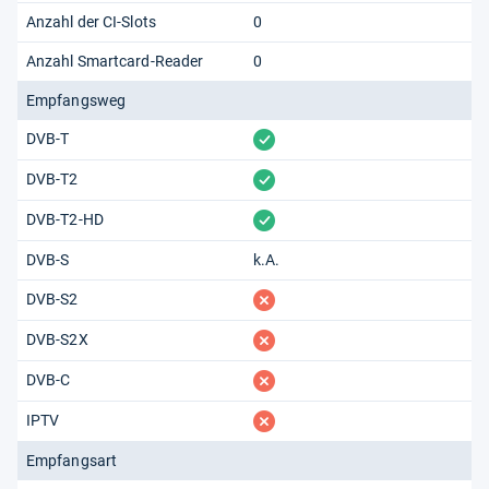
Anzahl der CI-Slots
0
Anzahl Smartcard-Reader
0
Empfangsweg
vorhanden
DVB-T
vorhanden
DVB-T2
vorhanden
DVB-T2-HD
DVB-S
k.A.
fehlt
DVB-S2
fehlt
DVB-S2X
fehlt
DVB-C
fehlt
IPTV
Empfangsart