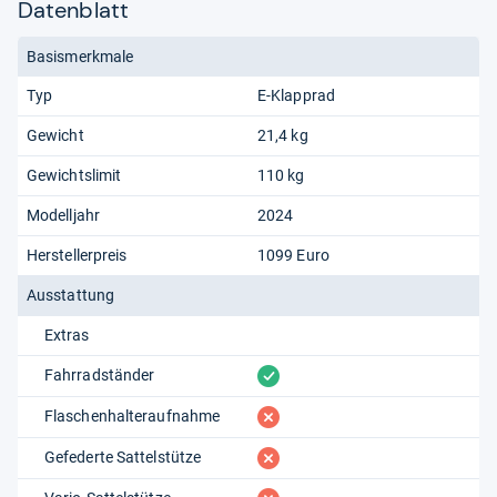
Datenblatt
Basismerkmale
Typ
E-Klapprad
Gewicht
21,4 kg
Gewichtslimit
110 kg
Modelljahr
2024
Herstellerpreis
1099 Euro
Ausstattung
Extras
vorhanden
Fahrradständer
fehlt
Flaschenhalteraufnahme
fehlt
Gefederte Sattelstütze