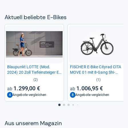
Aktu­ell beliebte E-​Bikes
Blau­punkt LOTTE (Mod.
FISCHER E-​Bike City­rad CITA
2024) 20 Zoll Tiefein­stei­ger E-​
MOVE 01 mit 8-​Gang Shi­
Bike
mano Schal­tung
(2)
(1)
1.299,00 €
1.006,95 €
4
8
Angebote vergleichen
Angebote vergleichen
Aus unse­rem Maga­zin