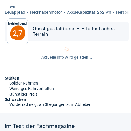
1 Test
E-​Klapprad
Heck­na­ben­mo­tor
Akku-​​Kapa­zi­tät: 252 Wh
Her­stel­
Befriedigend
Güns­ti­ges falt­ba­res E-​​Bike für fla­ches
2,7
Ter­rain
Aktuelle Info wird geladen...
Stärken
Solider Rahmen
Wendiges Fahrverhalten
Günstiger Preis
Schwächen
Vorderrad neigt an Steigungen zum Abheben
Im Test der Fach­ma­ga­zine