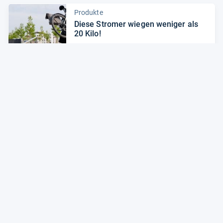
Produkte
Diese Stro­mer wie­gen weni­ger als
20 Kilo!
Zum Artikel
News
Von schlank bis groß­spu­rig: Das
sind die E-​Bike-​High­lights 2023!
Zum Artikel
Alle Preise sind Gesamtpreise inkl. aktuell geltender gesetzlicher
Umsatzsteuer. Versandkosten werden ggf. gesondert
berechnet. Maßgeblich sind der Gesamtpreis und die
Versandkosten, die der jeweilige Shop zum Zeitpunkt des
Kaufes anbietet.