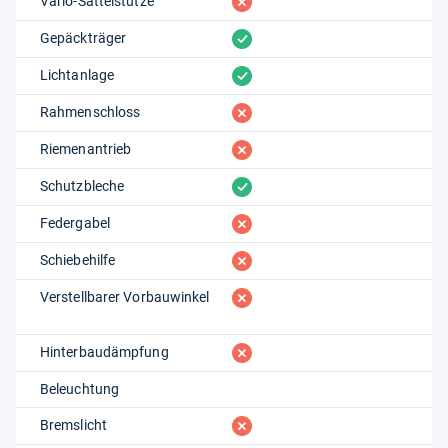
fehlt
Vario-Sattelstütze
vorhanden
Gepäckträger
vorhanden
Lichtanlage
fehlt
Rahmenschloss
fehlt
Riemenantrieb
vorhanden
Schutzbleche
fehlt
Federgabel
fehlt
Schiebehilfe
fehlt
Verstellbarer Vorbauwinkel
fehlt
Hinterbaudämpfung
Beleuchtung
fehlt
Bremslicht