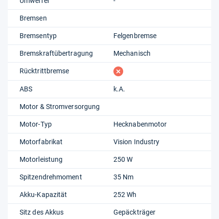
Umwerfer
-
Bremsen
Bremsentyp
Felgenbremse
Bremskraftübertragung
Mechanisch
fehlt
Rücktrittbremse
ABS
k.A.
Motor & Stromversorgung
Motor-Typ
Hecknabenmotor
Motorfabrikat
Vision Industry
Motorleistung
250 W
Spitzendrehmoment
35 Nm
Akku-Kapazität
252 Wh
Sitz des Akkus
Gepäckträger