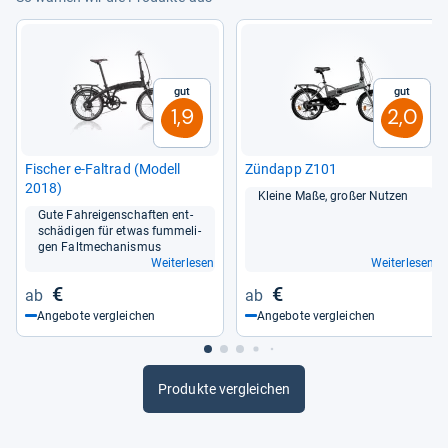
Gut
Gut
1,9
2,0
Fischer e-​Fal­trad (Modell
Zünd­app Z101
2018)
Kleine Maße, großer Nut­zen
Gute Fahrei­gen­schaf­ten ent­
schä­di­gen für etwas fum­me­li­
gen Falt­me­cha­nis­mus
Weiterlesen
Weiterlesen
€
€
Angebote vergleichen
Angebote vergleichen
Produkte vergleichen