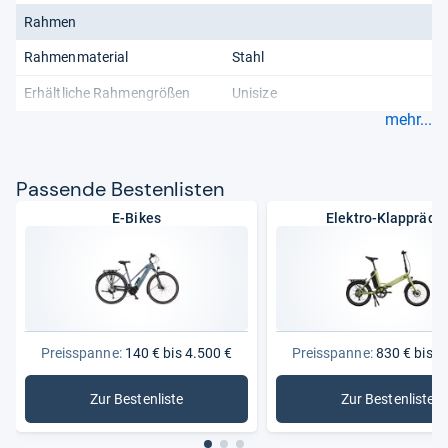
Rahmen
Rahmenmaterial
Stahl
Erhältliche Rahmengrößen
Unisize
mehr...
Pas­sende Bes­ten­lis­ten
E-Bikes
Elektro-Klappräde
Preisspanne:
140 € bis 4.500 €
Preisspanne:
830 € bis 2
Zur Bestenliste
Zur Bestenliste
: E-Bikes
: Elektro-