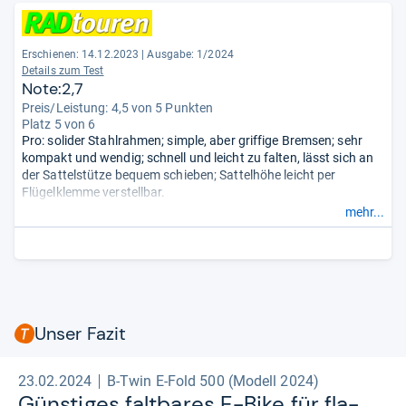
Erschienen: 14.12.2023
|
Ausgabe: 1/2024
Details zum Test
Note:2,7
Preis/Leistung: 4,5 von 5 Punkten
Platz 5 von 6
Pro: solider Stahlrahmen; simple, aber griffige Bremsen; sehr
kompakt und wendig; schnell und leicht zu falten, lässt sich an
der Sattelstütze bequem schieben; Sattelhöhe leicht per
Flügelklemme verstellbar.
Contra: Gangschaltung etwas widerspenstig, ruckelt mitunter
mehr...
leicht; Motor bergan recht schwach, bockt durch sehr kurzen
Radstand leicht auf (begünstigt durch Akku- und Motorposition
im Heck sowie weit nach hinten ragenden Sattel); geringer
Fahrkomfort; Schnellspanner am Faltgelenk klein
geraten.
- Zusammengefasst durch unsere Redaktion.
Unser Fazit
23.02.2024
B-Twin E-Fold 500 (Modell 2024)
Güns­ti­ges falt­ba­res E-​Bike für fla­