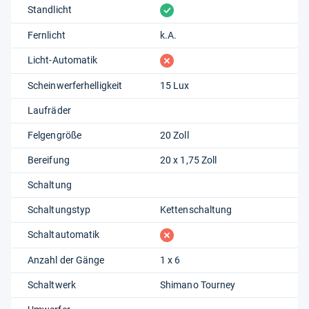
vorhanden
Standlicht
Fernlicht
k.A.
fehlt
Licht-Automatik
Scheinwerferhelligkeit
15 Lux
Laufräder
Felgengröße
20 Zoll
Bereifung
20 x 1,75 Zoll
Schaltung
Schaltungstyp
Kettenschaltung
fehlt
Schaltautomatik
Anzahl der Gänge
1 x 6
Schaltwerk
Shimano Tourney