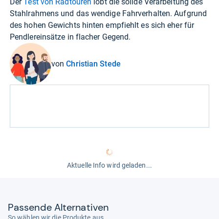
Der
Test von Radtouren
lobt die solide Verarbeitung des
Stahlrahmens und das wendige Fahrverhalten. Aufgrund
des hohen Gewichts hinten empfiehlt es sich eher für
Pendlereinsätze in flacher Gegend.
von
Christian Stede
Aktuelle Info wird geladen...
Pas­sende Alter­na­ti­ven
So wählen wir die Produkte aus