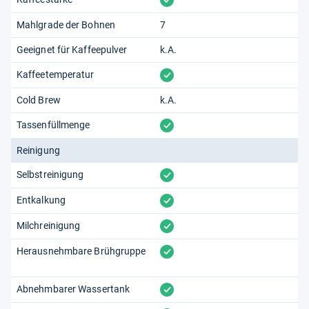
vorhanden
Mahlgrade der Bohnen
7
Geeignet für Kaffeepulver
k.A.
vorhanden
Kaffeetemperatur
Cold Brew
k.A.
vorhanden
Tassenfüllmenge
Reinigung
vorhanden
Selbstreinigung
vorhanden
Entkalkung
vorhanden
Milchreinigung
vorhanden
Herausnehmbare Brühgruppe
vorhanden
Abnehmbarer Wassertank