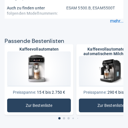
Auch zu finden unter
ESAM 5500.B, ESAM5500T
folgenden Modellnummern:
mehr...
Pas­sende Bes­ten­lis­ten
Kaffeevollautomaten
Kaffeevollautomaten 
automatischem Milchs
Preisspanne:
15 € bis 2.750 €
Preisspanne:
290 € bis 1
Zur Bestenliste
Zur Bestenliste
: Kaffeevollautomaten
: Kaffee