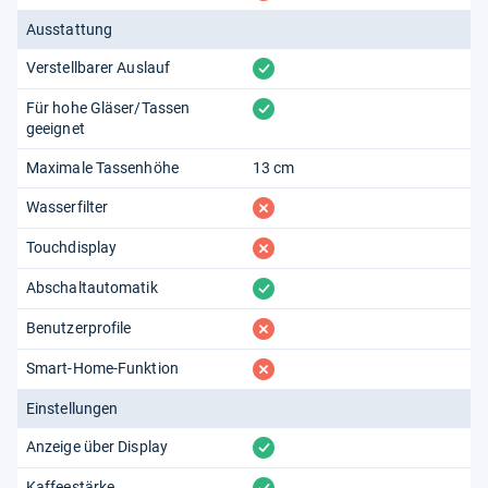
Ausstattung
vorhanden
Verstellbarer Auslauf
vorhanden
Für hohe Gläser/Tassen
geeignet
Maximale Tassenhöhe
13 cm
fehlt
Wasserfilter
fehlt
Touchdisplay
vorhanden
Abschaltautomatik
fehlt
Benutzerprofile
fehlt
Smart-Home-Funktion
Einstellungen
vorhanden
Anzeige über Display
Kaffeestärke