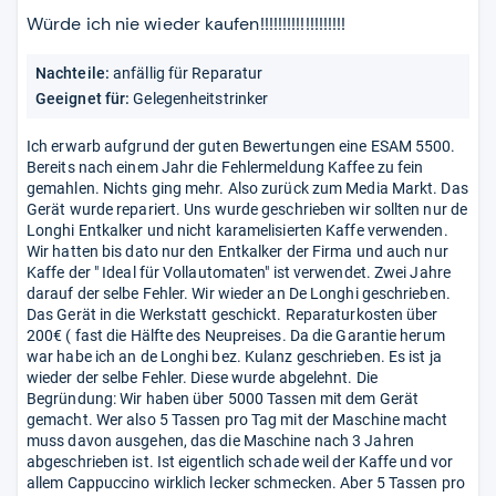
5
Würde ich nie wieder kaufen!!!!!!!!!!!!!!!!!!!
Stern
Nachteile:
anfällig für Reparatur
Geeignet für:
Gelegenheitstrinker
Ich erwarb aufgrund der guten Bewertungen eine ESAM 5500.
Bereits nach einem Jahr die Fehlermeldung Kaffee zu fein
gemahlen. Nichts ging mehr. Also zurück zum Media Markt. Das
Gerät wurde repariert. Uns wurde geschrieben wir sollten nur de
Longhi Entkalker und nicht karamelisierten Kaffe verwenden.
Wir hatten bis dato nur den Entkalker der Firma und auch nur
Kaffe der " Ideal für Vollautomaten" ist verwendet. Zwei Jahre
darauf der selbe Fehler. Wir wieder an De Longhi geschrieben.
Das Gerät in die Werkstatt geschickt. Reparaturkosten über
200€ ( fast die Hälfte des Neupreises. Da die Garantie herum
war habe ich an de Longhi bez. Kulanz geschrieben. Es ist ja
wieder der selbe Fehler. Diese wurde abgelehnt. Die
Begründung: Wir haben über 5000 Tassen mit dem Gerät
gemacht. Wer also 5 Tassen pro Tag mit der Maschine macht
muss davon ausgehen, das die Maschine nach 3 Jahren
abgeschrieben ist. Ist eigentlich schade weil der Kaffe und vor
allem Cappuccino wirklich lecker schmecken. Aber 5 Tassen pro