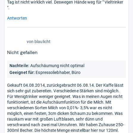
Tag ist nicht wirklich viel. Deswegen Hände weg für " Vieltrinker
".
Antworten
3,0
von
blaulicht
von
5
Nicht gefallen
Sternen
Nachteile:
Aufschäumung nicht optimal
Geeignet für:
Espressoliebhaber, Büro
Gekauft 04.08.2014, zurückgebracht 06.08.14. Der Kaffe lässt
sich sehr gut zubereiten. Verschiedene Stärken sind möglich.
Für Wenigtrinker weniger geeignet. Was in meinen Augen nicht
funktioniert, ist die Aufschäumfunktion für die Milch. Mit
verschiedenen Sorten Milch von 0,01%- 3,5% war es nicht
möglich, einen festen, 3cm dicken Schaum zu bekommen. Was
rauskam war mit großen Luftblasen, sehr dünn und
verschwand nach zwei mal Umruhren. Wir haben Zuhause 250-
300ml Becher. Die höchste Menge einstellbar hier nur 120ml.