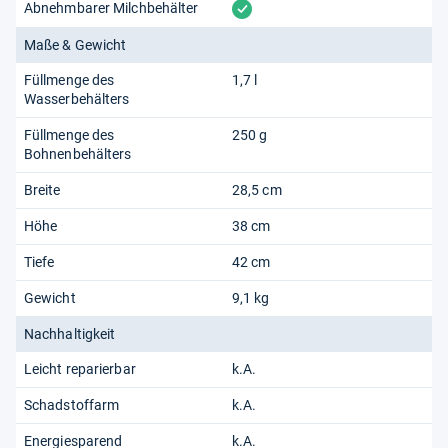
vorhanden
Abnehmbarer Milchbehälter
Maße & Gewicht
Füllmenge des
1,7 l
Wasserbehälters
Füllmenge des
250 g
Bohnenbehälters
Breite
28,5 cm
Höhe
38 cm
Tiefe
42 cm
Gewicht
9,1 kg
Nachhaltigkeit
Leicht reparierbar
k.A.
Schadstoffarm
k.A.
Energiesparend
k.A.