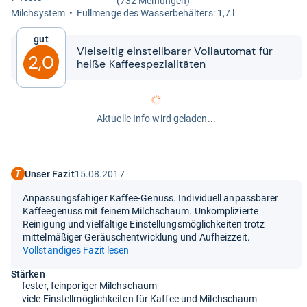
(732 Meinungen)
Milch­sys­tem
Füll­menge des Was­ser­be­häl­ters: 1,7 l
Gut
Viel­sei­tig ein­stell­ba­rer Voll­au­to­mat für
2,0
heiße Kaf­fee­s­pe­zia­li­tä­ten
Aktuelle Info wird geladen...
Unser Fazit
15.08.2017
Anpassungsfähiger Kaffee-Genuss. Individuell anpassbarer
Kaffeegenuss mit feinem Milchschaum. Unkomplizierte
Reinigung und vielfältige Einstellungsmöglichkeiten trotz
mittelmäßiger Geräuschentwicklung und Aufheizzeit.
Vollständiges Fazit lesen
Stärken
fester, feinporiger Milchschaum
viele Einstellmöglichkeiten für Kaffee und Milchschaum