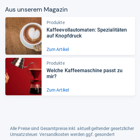
Aus unse­rem Maga­zin
Produkte
Kaf­fee­voll­au­to­ma­ten: Spe­zia­li­tä­ten
auf Knopf­druck
Zum Artikel
Produkte
Wel­che Kaf­fee­ma­schine passt zu
mir?
Zum Artikel
Alle Preise sind Gesamtpreise inkl. aktuell geltender gesetzlicher
Umsatzsteuer. Versandkosten werden ggf. gesondert