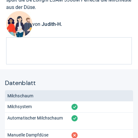
aus der Düse.
von
Judith-H.
Datenblatt
Milchschaum
vorhanden
Milchsystem
vorhanden
Automatischer Milchschaum
fehlt
Manuelle Dampfdüse