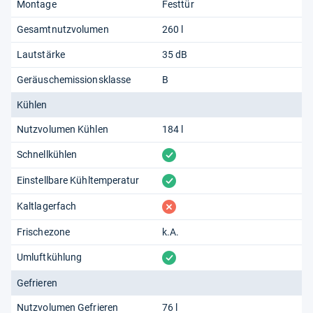
Montage
Festtür
Gesamtnutzvolumen
260 l
Lautstärke
35 dB
Geräuschemissionsklasse
B
Kühlen
Nutzvolumen Kühlen
184 l
vorhanden
Schnellkühlen
vorhanden
Einstellbare Kühltemperatur
fehlt
Kaltlagerfach
Frischezone
k.A.
vorhanden
Umluftkühlung
Gefrieren
Nutzvolumen Gefrieren
76 l