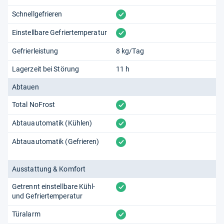
vorhanden
Schnellgefrieren
vorhanden
Einstellbare Gefriertemperatur
Gefrierleistung
8 kg/Tag
Lagerzeit bei Störung
11 h
Abtauen
vorhanden
Total NoFrost
vorhanden
Abtauautomatik (Kühlen)
vorhanden
Abtauautomatik (Gefrieren)
Ausstattung & Komfort
vorhanden
Getrennt einstellbare Kühl-
und Gefriertemperatur
vorhanden
Türalarm