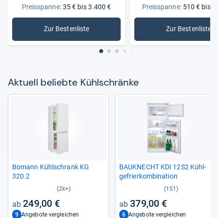
Preisspanne:
35 € bis 3.400 €
Preisspanne:
510 € bis 1
Zur Bestenliste
Zur Bestenliste
: Kühlschränke
: Bosch K
Aktu­ell beliebte Kühl­schränke
Bomann Kühl­schrank KG
BAU­KNECHT KDI 12S2 Kühl­
320.2
ge­frier­kom­bi­na­tion
(2k+)
(151)
249,00 €
379,00 €
9
6
Angebote vergleichen
Angebote vergleichen