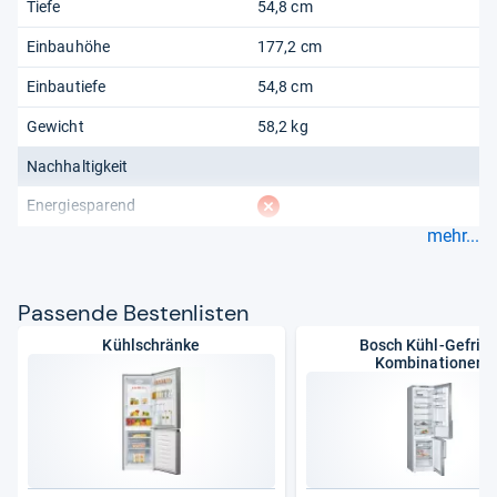
Tiefe
54,8 cm
Einbauhöhe
177,2 cm
Einbautiefe
54,8 cm
Gewicht
58,2 kg
Nachhaltigkeit
fehlt
Energiesparend
mehr...
Pas­sende Bes­ten­lis­ten
Kühlschränke
Bosch Kühl-Gefrier
Kombinationen