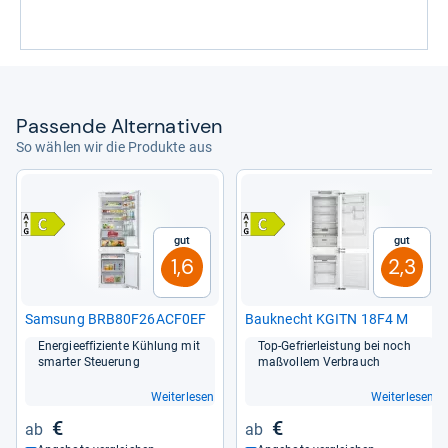
Pas­sende Alter­na­ti­ven
So wählen wir die Produkte aus
Gut
Gut
1,6
2,3
Sam­sung BRB80F26ACF0EF
Bau­knecht KGITN 18F4 M
Ener­gie­ef­fi­zi­ente Küh­lung mit
Top-​Gefrier­leis­tung bei noch
smar­ter Steue­rung
maß­vol­lem Ver­brauch
Weiterlesen
Weiterlesen
€
€