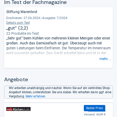
Im Test der Fach­ma­ga­zine
Stiftung Warentest
Erschienen: 27.06.2024
|
Ausgabe: 7/2024
Details zum Test
„gut“ (2,2)
22 Produkte im Test
„Sehr gut“ beim Kühlen von mehreren kleinen Mengen oder einer
großen. Auch das Gemüsefach ist gut. Überzeugt auch mit
guten Leistungen beim Einfrieren. Die Temperatur im Innenraum
wird souverän gehalten. Das Gerät arbeitet leise und ist in der
Handhabung „gut“. Es könnte jedoch etwas energieeffizienter
mehr...
sein. Hierfür gibt es nur ein „Befriedigend“. Auch das Verhalten
bei Störungen bekommt eine durchschnittliche Note aufgrund
einer nur ausreichenden Aufwärmzeit nach
Stromausfall.
- Zusammengefasst durch unsere Redaktion.
Angebote
Wir arbeiten unabhängig und neutral. Wenn Sie auf ein verlinktes Shop-
Angebot klicken, unterstützen Sie uns dabei. Wir erhalten dann ggf. eine
Vergütung.
Mehr erfahren
839,01 €
Bester Preis
Versand:
64,99 €