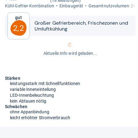
(18 Meinungen)
Kühl-​Gefrier-​Kom­bi­na­tion
Ein­bau­ge­rät
Gesamt­nutz­vo­lu­men: 260
Gut
Großer Gefrier­be­reich, Fri­sche­zo­nen und
2,2
Umluft­küh­lung
Aktuelle Info wird geladen...
Stärken
leistungsstark mit Schnellfunktionen
variable Inneneinteilung
LED-Innenbeleuchtung
kein Abtauen nötig
Schwächen
ohne Appanbindung
leicht erhöhter Stromverbrauch