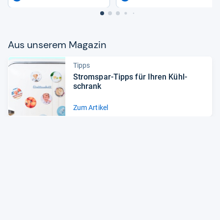
Aus unse­rem Maga­zin
Tipps
Strom­spar-​Tipps für Ihren Kühl­
schrank
Zum Artikel
Tipps
Kühl­schränke: Gute Ener­gie­ef­fi­zi­
enz macht sich lang­fris­tig bezahlt
Zum Artikel