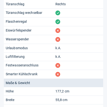
Türanschlag
Rechts
vorhanden
Türanschlag wechselbar
vorhanden
Flaschenregal
fehlt
Eiswürfelspender
fehlt
Wasserspender
Urlaubsmodus
k.A.
Luftfilterung
k.A.
fehlt
Festwasseranschluss
fehlt
Smarter Kühlschrank
Maße & Gewicht
Höhe
177,2 cm
Breite
55,8 cm