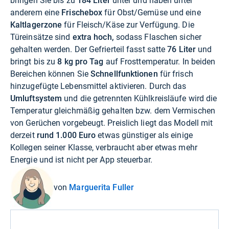
bringen Sie bis zu
184 Liter
unter und haben unter
anderem eine
Frischebox
für Obst/Gemüse und eine
Kaltlagerzone
für Fleisch/Käse zur Verfügung. Die
Türeinsätze sind
extra hoch,
sodass Flaschen sicher
gehalten werden. Der Gefrierteil fasst satte
76 Liter
und
bringt bis zu
8 kg pro Tag
auf Frosttemperatur. In beiden
Bereichen können Sie
Schnellfunktionen
für frisch
hinzugefügte Lebensmittel aktivieren. Durch das
Umluftsystem
und die getrennten Kühlkreisläufe wird die
Temperatur gleichmäßig gehalten bzw. dem Vermischen
von Gerüchen vorgebeugt. Preislich liegt das Modell mit
derzeit
rund 1.000 Euro
etwas günstiger als einige
Kollegen seiner Klasse, verbraucht aber etwas mehr
Energie und ist nicht per App steuerbar.
von
Marguerita Fuller