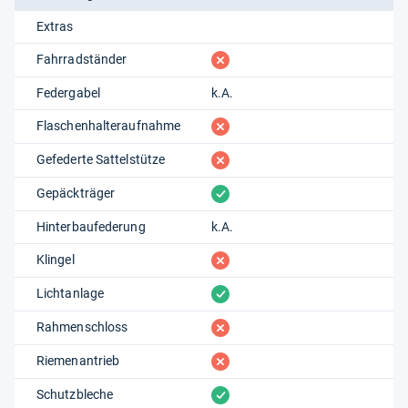
Extras
fehlt
Fahrradständer
Federgabel
k.A.
fehlt
Flaschenhalteraufnahme
fehlt
Gefederte Sattelstütze
vorhanden
Gepäckträger
Hinterbaufederung
k.A.
fehlt
Klingel
vorhanden
Lichtanlage
fehlt
Rahmenschloss
fehlt
Riemenantrieb
vorhanden
Schutzbleche