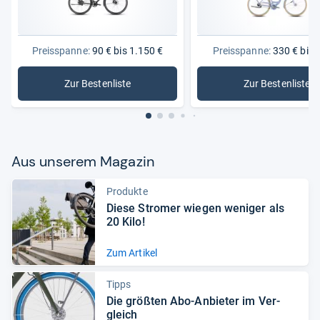
Preisspanne:
90 € bis 1.150 €
Preisspanne:
330 € bis 
Zur Bestenliste
Zur Bestenliste
: Fahrräder
: Damenf
Aus unse­rem Maga­zin
Produkte
Diese Stro­mer wie­gen weni­ger als
20 Kilo!
Zum Artikel
Tipps
Die größ­ten Abo-​Anbie­ter im Ver­
gleich