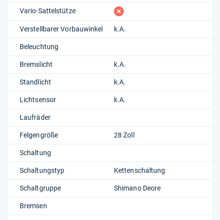
fehlt
Vario-Sattelstütze
Verstellbarer Vorbauwinkel
k.A.
Beleuchtung
Bremslicht
k.A.
Standlicht
k.A.
Lichtsensor
k.A.
Laufräder
Felgengröße
28 Zoll
Schaltung
Schaltungstyp
Kettenschaltung
Schaltgruppe
Shimano Deore
Bremsen