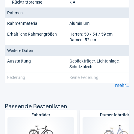
Rücktrittbremse
k.A.
Rahmen
Rahmenmaterial
Aluminium
Erhältliche Rahmengrößen
Herren: 50 / 54 / 59 cm,
Damen: 52 cm
Weitere Daten
Ausstattung
Gepäckträger
Lichtanlage
Schutzblech
Federung
Keine Federung
mehr...
Pas­sende Bes­ten­lis­ten
Fahrräder
Damenfahrräder