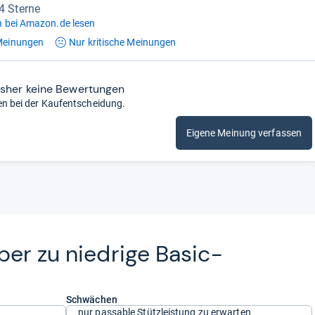
,4 Sterne
 bei Amazon.de lesen
einungen
Nur kritische
Meinungen
isher keine Bewertungen
en bei der Kaufentscheidung.
Eigene Meinung verfassen
ber zu nied­rige Basic-​
Schwächen
nur passable Stützleistung zu erwarten