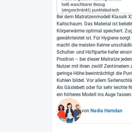
heiß waschbarer Bezug
(eingeschränkt) punktelastisch
Bei dem Matratzenmodell Klassik X
Kaltschaum. Das Material ist beliebt
Körperwärme optimal speichert. Zugl
gewährleistet ist. Für Hygiene sorg
macht die meisten Keime unschädlic
Schulter- und Hüftpartie tiefer eins
Position – bei dieser Matratze jedenfa
Nutzer mit ihren zwölf Zentimetern 
geringe Höhe beeinträchtigt die Pun
Kuhlen bildet. Vor allem Seitenschl
Als Gästebett oder für sehr leichte
ein höheres Modell ins Auge fassen
von
Nadia Hamdan