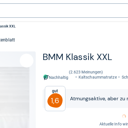
assik XXL
enblatt
BMM Klas­sik XXL
(2.623 Meinungen)
Kalt­schaum­ma­tratze
Sch
Nachhaltig
Gut
Atmungs­ak­tive, aber zu n
1,6
Aktuelle Info wi