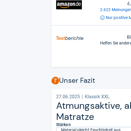
4
2.623 Meinungen
Nur positive
M
B
Helfen Sie ander
Unser Fazit
27.06.2025
Klassik XXL
Atmungs­ak­tive, a
Matratze
Stärken
Material gleicht Feuchtigkeit aus