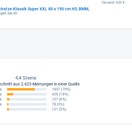
Versand:
0,00 €
atze Klassik Super XXL 80 x 190 cm H3, BMM,
agen bei dir
4,4 Sterne
schnitt aus
2.623 Meinungen in einer Quelle
e
1837
(70%)
e
420
(16%)
e
157
(6%)
e
78
(3%)
131
(5%)