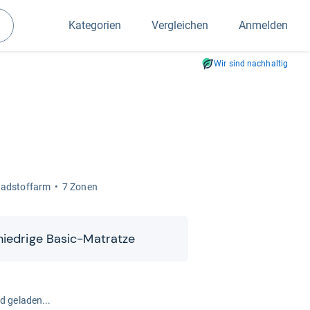
Kategorien
Vergleichen
Anmelden
Suchen
Wir sind nachhaltig
ad­stoff­arm
7 Zonen
ied­rige Basic-​​Matratze
rd geladen...