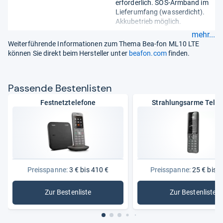
erforderlich. SOS-Armband im
Lieferumfang (wasserdicht).
Akkubetrieb möglich.
mehr...
Weiterführende Informationen zum Thema Bea-fon ML10 LTE
können Sie direkt beim Hersteller unter
beafon.com
finden.
Pas­sende Bes­ten­lis­ten
Festnetztelefone
Strahlungsarme Tele
Preisspanne:
3 € bis 410 €
Preisspanne:
25 € bis 1
Zur Bestenliste
Zur Bestenliste
: Festnetztelefone
: Strahlu