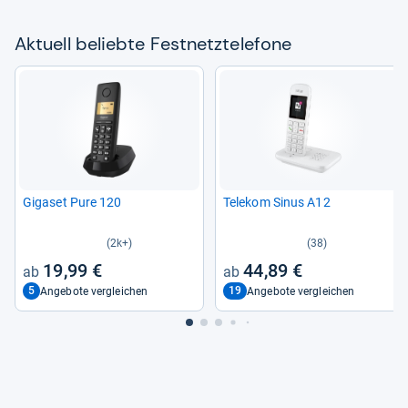
Aktu­ell beliebte Fest­netz­te­le­fone
Giga­set Pure 120
Tele­kom Sinus A12
(2k+)
(38)
19,99 €
44,89 €
5
19
Angebote vergleichen
Angebote vergleichen