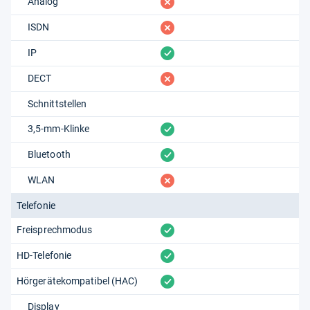
fehlt
Analog
fehlt
ISDN
vorhanden
IP
fehlt
DECT
Schnittstellen
vorhanden
3,5-mm-Klinke
vorhanden
Bluetooth
fehlt
WLAN
Telefonie
vorhanden
Freisprechmodus
vorhanden
HD-Telefonie
vorhanden
Hörgerätekompatibel (HAC)
Display