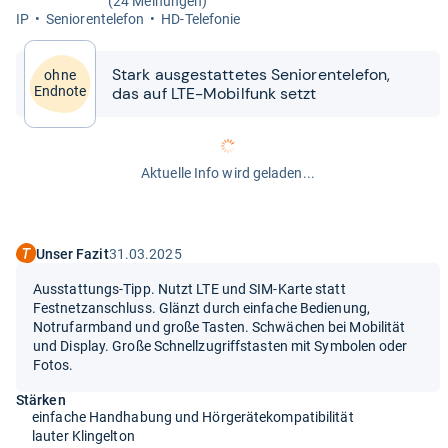
(24 Meinungen)
IP
Senio­ren­te­le­fon
HD-​Tele­fo­nie
Stark aus­ge­stat­te­tes Senio­ren­te­le­fon,
ohne
das auf LTE-​​Mobil­funk setzt
Endnote
Aktuelle Info wird geladen...
Unser Fazit
31.03.2025
Ausstattungs-Tipp. Nutzt LTE und SIM-Karte statt
Festnetzanschluss. Glänzt durch einfache Bedienung,
Notrufarmband und große Tasten. Schwächen bei Mobilität
und Display. Große Schnellzugriffstasten mit Symbolen oder
Fotos.
Stärken
einfache Handhabung und Hörgerätekompatibilität
lauter Klingelton