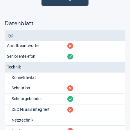
Datenblatt
Typ
fehlt
Anrufbeantworter
vorhanden
Seniorentelefon
Technik
Konnektivität
fehlt
Schnurlos
vorhanden
Schnurgebunden
fehlt
DECT-Basis integriert
Netztechnik