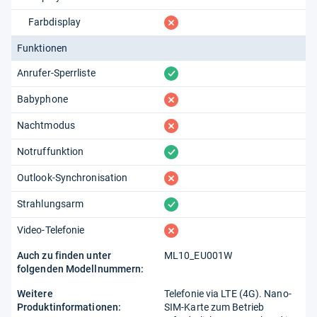
fehlt
Farbdisplay
Funktionen
vorhanden
Anrufer-Sperrliste
fehlt
Babyphone
fehlt
Nachtmodus
vorhanden
Notruffunktion
fehlt
Outlook-Synchronisation
vorhanden
Strahlungsarm
fehlt
Video-Telefonie
Auch zu finden unter
ML10_EU001W
folgenden Modellnummern:
Weitere
Telefonie via LTE (4G). Nano-
Produktinformationen:
SIM-Karte zum Betrieb