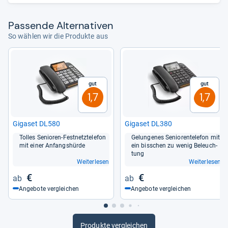
Pas­sende Alter­na­ti­ven
So wählen wir die Produkte aus
Gut
Gut
1,7
1,7
Giga­set DL580
Giga­set DL380
Tol­les Senio­ren-​Fest­netz­te­le­fon
Gelun­ge­nes Senio­ren­te­le­fon mit
mit einer Anfangs­hürde
ein biss­chen zu wenig Beleuch­
tung
Weiterlesen
Weiterlesen
€
€
Angebote vergleichen
Angebote vergleichen
Produkte vergleichen