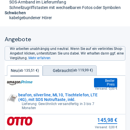
SOS-Armband im Lieferumfang
Schnellzugriffstasten mit wechselbaren Fotos oder Symbolen
Schwächen
kabelgebundener Hörer
Angebote
Wir arbeiten unabhängig und neutral. Wenn Sie auf ein verlinktes Shop-
Angebot klicken, unterstützen Sie uns dabei. Wir erhalten dann ggf. eine
Vergütung.
Mehr erfahren
Gebraucht
Neu
(ab 119,99 €)
(ab 135,51 €)
135,51 €
Bester
Preis
Versand:
0,00 €
beafon, silverline, ML10, Tischtelefon, LTE
(4G), mit SOS Notruftaste, inkl.
Lieferung: Gewöhnlich versandfertig in 3 bis 7
Monaten
145,98 €
Versand:
0,00 €