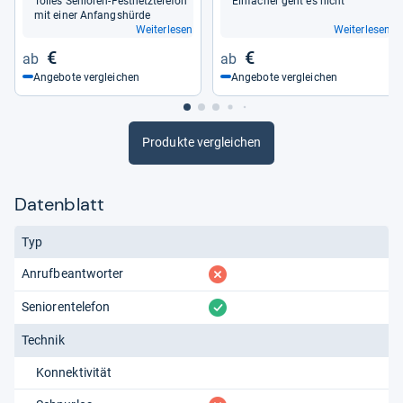
Tol­les Senio­ren-​Fest­netz­te­le­fon
Ein­fa­cher geht es nicht
mit einer Anfangs­hürde
Weiterlesen
Weiterlesen
€
€
Angebote vergleichen
Angebote vergleichen
Produkte vergleichen
Datenblatt
Typ
fehlt
Anrufbeantworter
vorhanden
Seniorentelefon
Technik
Konnektivität