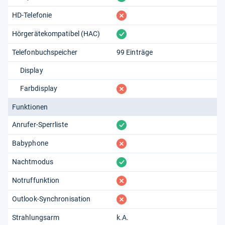
fehlt
HD-Telefonie
vorhanden
Hörgerätekompatibel (HAC)
Telefonbuchspeicher
99 Einträge
Display
fehlt
Farbdisplay
Funktionen
vorhanden
Anrufer-Sperrliste
fehlt
Babyphone
vorhanden
Nachtmodus
fehlt
Notruffunktion
fehlt
Outlook-Synchronisation
Strahlungsarm
k.A.