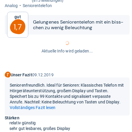
(815 Meinungen)
Ana­log
Senio­ren­te­le­fon
Gut
Gelun­ge­nes Senio­ren­te­le­fon mit ein biss­
1,7
chen zu wenig Beleuch­tung
Aktuelle Info wird geladen...
Unser Fazit
09.12.2019
Seniorenfreundlich. Ideal für Senioren: Klassisches Telefon mit
Hörgeräteunterstützung, großem Display und Tasten.
Speichert bis zu 99 Kontakte und signalisiert verpasste
Anrufe. Nachteil: Keine Beleuchtung von Tasten und Display.
Vollständiges Fazit lesen
Stärken
relativ günstig
sehr gut lesbares, großes Display