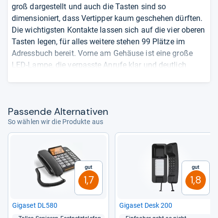
groß dargestellt und auch die Tasten sind so
dimensioniert, dass Vertipper kaum geschehen dürften.
Die wichtigsten Kontakte lassen sich auf die vier oberen
Tasten legen, für alles weitere stehen 99 Plätze im
Adressbuch bereit. Vorne am Gehäuse ist eine große
LED-Lampe, die verpasste Anrufe klar und deutlich
signalisiert. Einen Knackpunkt gibt es aber: Tasten und
Display sind nicht beleuchtet.
Pas­sende Alter­na­ti­ven
von
Gregor L.
So wählen wir die Produkte aus
Gut
Gut
1,7
1,8
Giga­set DL580
Giga­set Desk 200