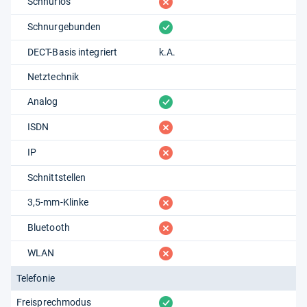
fehlt
Schnurlos
vorhanden
Schnurgebunden
DECT-Basis integriert
k.A.
Netztechnik
vorhanden
Analog
fehlt
ISDN
fehlt
IP
Schnittstellen
fehlt
3,5-mm-Klinke
fehlt
Bluetooth
fehlt
WLAN
Telefonie
vorhanden
Freisprechmodus