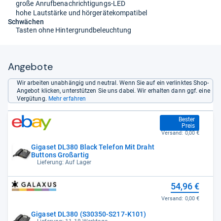
große Anrufbenachrichtigungs-LED
hohe Lautstärke und hörgerätekompatibel
Schwächen
Tasten ohne Hintergrundbeleuchtung
Angebote
Wir arbeiten unabhängig und neutral. Wenn Sie auf ein verlinktes Shop-
Angebot klicken, unterstützen Sie uns dabei. Wir erhalten dann ggf. eine
Vergütung.
Mehr erfahren
54,59 €
Bester
Preis
Versand:
0,00 €
Gigaset DL380 Black Telefon Mit Draht
Buttons Großartig
Lieferung: Auf Lager
54,96 €
Versand:
0,00 €
Gigaset DL380 (S30350-S217-K101)