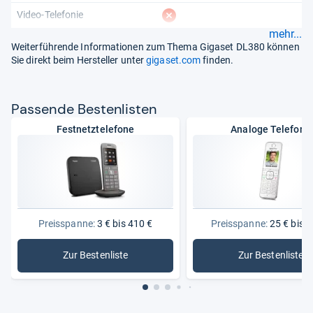
fehlt
Video-Telefonie
mehr...
Weiterführende Informationen zum Thema Gigaset DL380 können
Sie direkt beim Hersteller unter
gigaset.com
finden.
Pas­sende Bes­ten­lis­ten
Festnetztelefone
Analoge Telefone
Preisspanne:
3 € bis 410 €
Preisspanne:
25 € bis 2
Zur Bestenliste
Zur Bestenliste
: Festnetztelefone
: Analoge