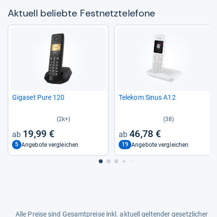
Aktu­ell beliebte Fest­netz­te­le­fone
Giga­set Pure 120
Tele­kom Sinus A12
(2k+)
(38)
19,99 €
46,78 €
5
19
Angebote vergleichen
Angebote vergleichen
Alle Preise sind Gesamtpreise inkl. aktuell geltender gesetzlicher