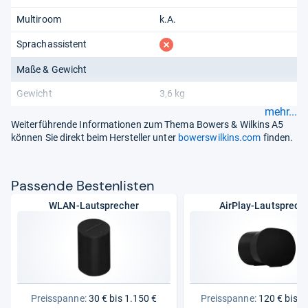
Multiroom
k.A.
fehlt
Sprachassistent
Maße & Gewicht
Gewicht
3,6 kg
mehr...
Weiterführende Informationen zum Thema Bowers & Wilkins A5
können Sie direkt beim Hersteller unter
bowerswilkins.com
finden.
Pas­sende Bes­ten­lis­ten
WLAN-Lautsprecher
AirPlay-Lautsprech
Preisspanne:
30 € bis 1.150 €
Preisspanne:
120 € bis 1