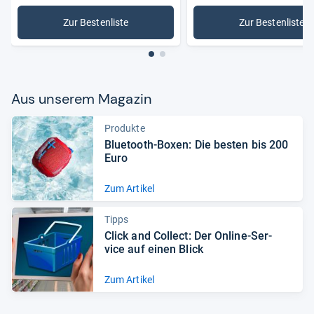
Zur Bestenliste
Zur Bestenliste
: WLAN-Lautsprecher
: AirPlay
Aus unse­rem Maga­zin
Produkte
Blue­tooth-​Boxen: Die bes­ten bis 200
Euro
Zum Artikel
Tipps
Click and Col­lect: Der Online-​Ser­
vice auf einen Blick
Zum Artikel