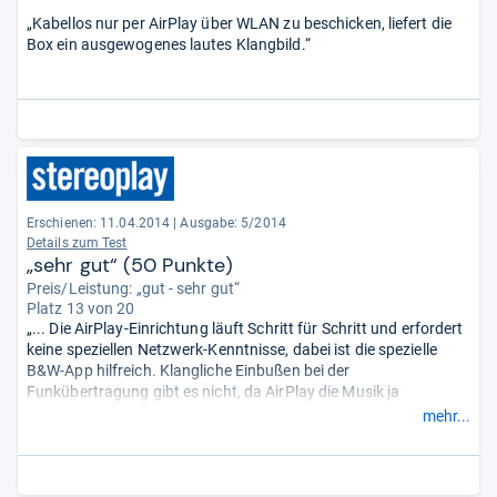
„Kabellos nur per AirPlay über WLAN zu beschicken, liefert die
Box ein ausgewogenes lautes Klangbild.“
Erschienen: 11.04.2014
|
Ausgabe: 5/2014
Details zum Test
„sehr gut“ (50 Punkte)
Preis/Leistung: „gut - sehr gut“
Platz 13 von 20
„... Die AirPlay-Einrichtung läuft Schritt für Schritt und erfordert
keine speziellen Netzwerk-Kenntnisse, dabei ist die spezielle
B&W-App hilfreich. Klangliche Einbußen bei der
Funkübertragung gibt es nicht, da AirPlay die Musik ja
verlustfrei per Apple-Lossless-Codierung sendet. ... ein im
mehr...
gesamten Hörbereich ausgewogener Klang mit seidigen Höhen,
konturierten Bässen und sehr hoher Lautstärke.“