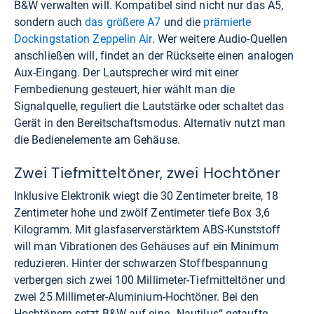
B&W verwalten will. Kompatibel sind nicht nur das A5,
sondern auch
das größere A7
und die
prämierte
Dockingstation Zeppelin Air
. Wer weitere Audio-Quellen
anschließen will, findet an der Rückseite einen analogen
Aux-Eingang. Der Lautsprecher wird mit einer
Fernbedienung gesteuert, hier wählt man die
Signalquelle, reguliert die Lautstärke oder schaltet das
Gerät in den Bereitschaftsmodus. Alternativ nutzt man
die Bedienelemente am Gehäuse.
Zwei Tiefmitteltöner, zwei Hochtöner
Inklusive Elektronik wiegt die 30 Zentimeter breite, 18
Zentimeter hohe und zwölf Zentimeter tiefe Box 3,6
Kilogramm. Mit glasfaserverstärktem ABS-Kunststoff
will man Vibrationen des Gehäuses auf ein Minimum
reduzieren. Hinter der schwarzen Stoffbespannung
verbergen sich zwei 100 Millimeter-Tiefmitteltöner und
zwei 25 Millimeter-Aluminium-Hochtöner. Bei den
Hochtönern setzt B&W auf eine „Nautilus“ getaufte