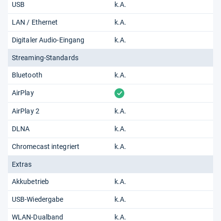
USB
k.A.
LAN / Ethernet
k.A.
Digitaler Audio-Eingang
k.A.
Streaming-Standards
Bluetooth
k.A.
vorhanden
AirPlay
AirPlay 2
k.A.
DLNA
k.A.
Chromecast integriert
k.A.
Extras
Akkubetrieb
k.A.
USB-Wiedergabe
k.A.
WLAN-Dualband
k.A.