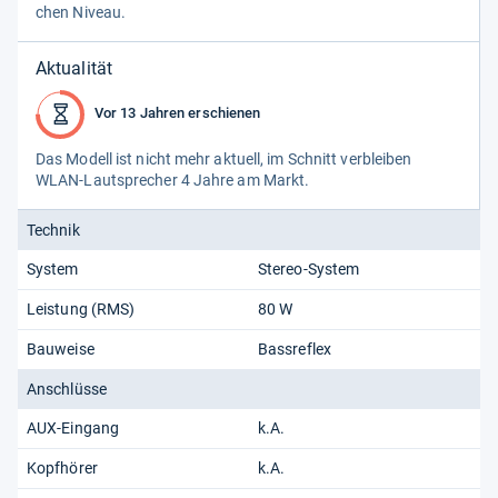
chen Niveau.
Aktualität
Vor 13 Jahren erschienen
Das Modell ist nicht mehr aktu­ell, im Schnitt ver­blei­ben
WLAN-​Laut­spre­cher 4 Jahre am Markt.
Technik
System
Stereo-System
Leistung (RMS)
80 W
Bauweise
Bassreflex
Anschlüsse
AUX-Eingang
k.A.
Kopfhörer
k.A.