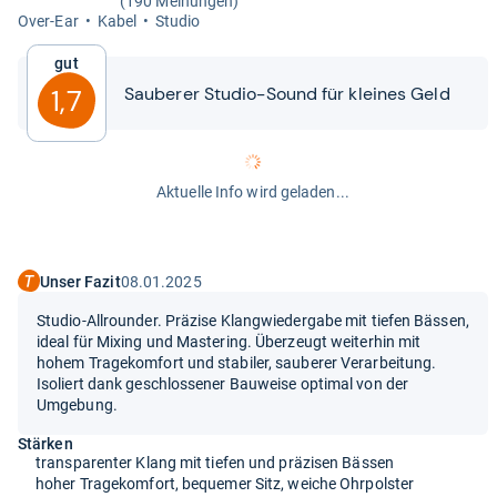
(190 Meinungen)
Over-​Ear
Kabel
Stu­dio
Gut
Sau­be­rer Stu­dio-​​Sound für klei­nes Geld
1,7
Aktuelle Info wird geladen...
Unser Fazit
08.01.2025
Studio-Allrounder. Präzise Klangwiedergabe mit tiefen Bässen,
ideal für Mixing und Mastering. Überzeugt weiterhin mit
hohem Tragekomfort und stabiler, sauberer Verarbeitung.
Isoliert dank geschlossener Bauweise optimal von der
Umgebung.
Stärken
transparenter Klang mit tiefen und präzisen Bässen
hoher Tragekomfort, bequemer Sitz, weiche Ohrpolster