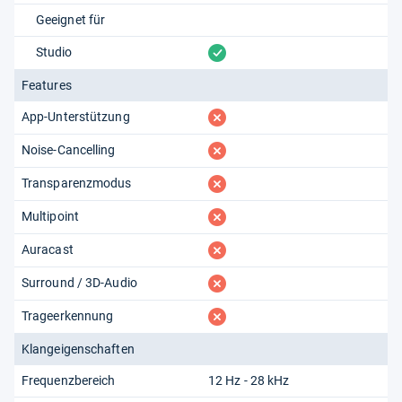
Geeignet für
vorhanden
Studio
Features
fehlt
App-Unterstützung
fehlt
Noise-Cancelling
fehlt
Transparenzmodus
fehlt
Multipoint
fehlt
Auracast
fehlt
Surround / 3D-Audio
fehlt
Trageerkennung
Klangeigenschaften
Frequenzbereich
12 Hz - 28 kHz