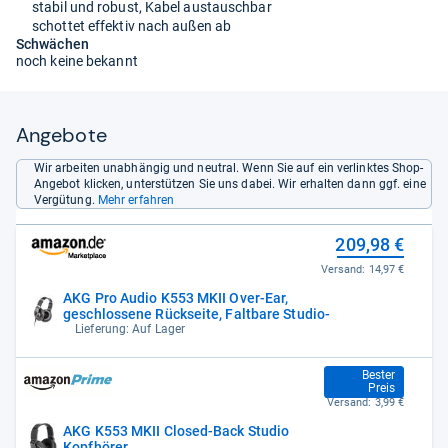
stabil und robust, Kabel austauschbar
schottet effektiv nach außen ab
Schwächen
noch keine bekannt
Angebote
Wir arbeiten unabhängig und neutral. Wenn Sie auf ein verlinktes Shop-
Angebot klicken, unterstützen Sie uns dabei. Wir erhalten dann ggf. eine
Vergütung.
Mehr erfahren
209,98 €
Versand:
14,97 €
AKG Pro Audio K553 MKII Over-Ear,
geschlossene Rückseite, Faltbare Studio-
Lieferung: Auf Lager
215,44 €
Bester
Preis
Versand:
3,99 €
AKG K553 MKII Closed-Back Studio
Kopfhörer