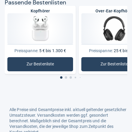
Pas­sende Bes­ten­lis­ten
Kopfhörer
Over-Ear-Kopfhöre
Preisspanne:
5 € bis 1.300 €
Preisspanne:
25 € bis 7
Zur Bestenliste
Zur Bestenliste
: Kopfhörer
: Over-Ea
Alle Preise sind Gesamtpreise inkl. aktuell geltender gesetzlicher
Umsatzsteuer. Versandkosten werden ggf. gesondert
berechnet. Maßgeblich sind der Gesamtpreis und die
Versandkosten, die der jeweilige Shop zum Zeitpunkt des
Kaufes anbietet.