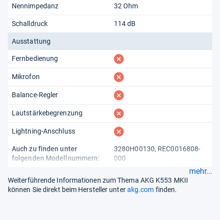
Nennimpedanz
32 Ohm
Schalldruck
114 dB
Ausstattung
fehlt
Fernbedienung
fehlt
Mikrofon
fehlt
Balance-Regler
fehlt
Lautstärkebegrenzung
fehlt
Lightning-Anschluss
Auch zu finden unter
3280H00130, REC0016808-
folgenden Modellnummern:
000
mehr...
Weiterführende Informationen zum Thema AKG K553 MKII
können Sie direkt beim Hersteller unter
akg.com
finden.