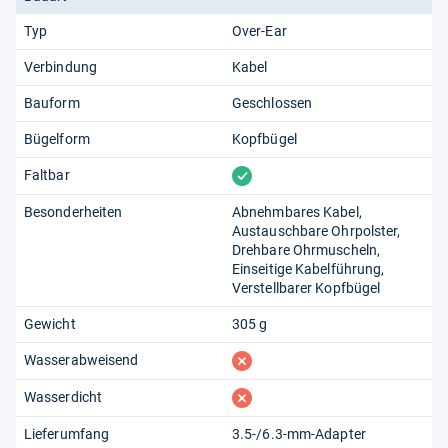
Typ
Over-Ear
Verbindung
Kabel
Bauform
Geschlossen
Bügelform
Kopfbügel
vorhanden
Faltbar
Besonderheiten
Abnehmbares Kabel
Austauschbare Ohrpolster
Drehbare Ohrmuscheln
Einseitige Kabelführung
Verstellbarer Kopfbügel
Gewicht
305 g
fehlt
Wasserabweisend
fehlt
Wasserdicht
Lieferumfang
3.5-/6.3-mm-Adapter