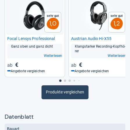
Sehr gut
Sehr gut
1,0
1,2
Focal Len­sys Pro­fes­sio­nal
Aus­trian Audio Hi-​X55
Ganz oben und ganz dicht
Klang­star­ker Recor­ding-​Kopf­hö­
rer
Weiterlesen
Weiterlesen
€
€
Angebote vergleichen
Angebote vergleichen
Produkte vergleichen
Datenblatt
Bauart