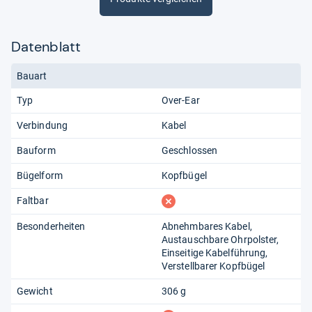
Datenblatt
Bauart
Typ
Over-Ear
Verbindung
Kabel
Bauform
Geschlossen
Bügelform
Kopfbügel
fehlt
Faltbar
Besonderheiten
Abnehmbares Kabel
Austauschbare Ohrpolster
Einseitige Kabelführung
Verstellbarer Kopfbügel
Gewicht
306 g