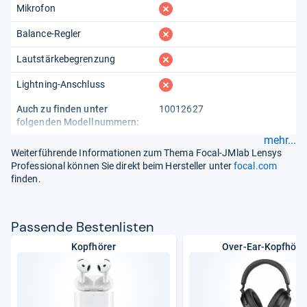
fehlt
Mikrofon
fehlt
Balance-Regler
fehlt
Lautstärkebegrenzung
fehlt
Lightning-Anschluss
Auch zu finden unter
10012627
folgenden Modellnummern:
mehr...
Weiterführende Informationen zum Thema Focal-JMlab Lensys
Professional können Sie direkt beim Hersteller unter
focal.com
finden.
Pas­sende Bes­ten­lis­ten
Kopfhörer
Over-Ear-Kopfhöre