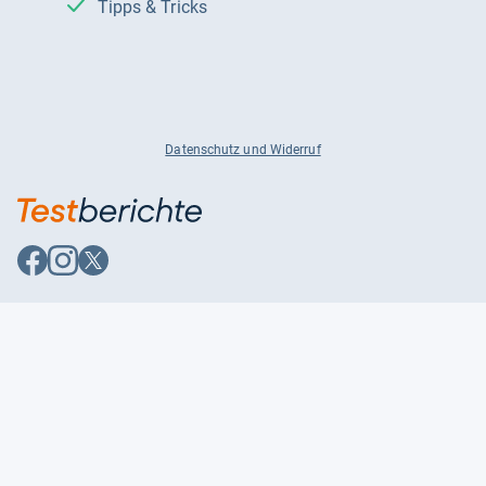
Tipps & Tricks
Datenschutz und Widerruf
Auf
Auf
Auf
Facebook
Instagram
X
folgen
folgen
folgen
Über uns
Testmagazine
Unsere Redaktion
FAQ
Presse
Unser Magazin
Karriere
Feedback
Partnerbereich
Kontakt