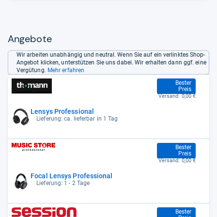
Angebote
Wir arbeiten unabhängig und neutral. Wenn Sie auf ein verlinktes Shop-
Angebot klicken, unterstützen Sie uns dabei. Wir erhalten dann ggf. eine
Vergütung.
Mehr erfahren
594,00 €
Bester
Preis
Versand:
0,00 €
Lensys Professional
Lieferung: ca. lieferbar in 1 Tag
594,00 €
Bester
Preis
Versand:
0,00 €
Focal Lensys Professional
Lieferung: 1 - 2 Tage
594,00 €
Bester