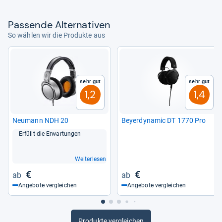
Pas­sende Alter­na­ti­ven
So wählen wir die Produkte aus
Sehr gut
Sehr gut
1,2
1,4
Neu­mann NDH 20
Beyerdy­na­mic DT 1770 Pro
Erfüllt die Erwar­tun­gen
Weiterlesen
€
€
Angebote vergleichen
Angebote vergleichen
Produkte vergleichen