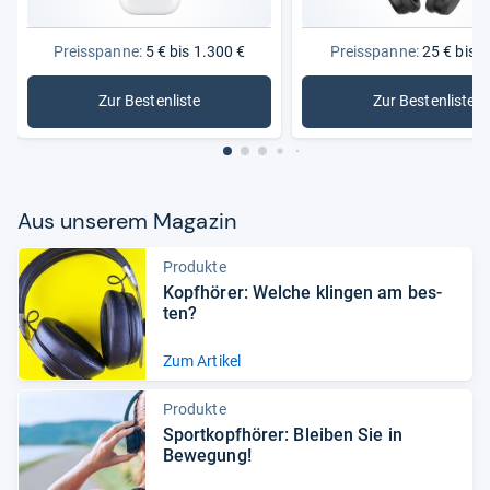
Preisspanne:
5 € bis 1.300 €
Preisspanne:
25 € bis 7
Zur Bestenliste
Zur Bestenliste
: Kopfhörer
: Over-Ea
Aus unse­rem Maga­zin
Produkte
Kopf­hö­rer: Wel­che klin­gen am bes­
ten?
Zum Artikel
Produkte
Sport­kopf­hö­rer: Blei­ben Sie in
Bewe­gung!