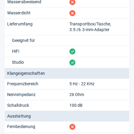
fehlt
Wasserabweisend
fehlt
Wasserdicht
Lieferumfang
Transportbox/Tasche
3.5-/6.3-mm-Adapter
Geeignet für
vorhanden
HiFi
vorhanden
Studio
Klangeigenschaften
Frequenzbereich
5 Hz - 22 KHz
Nennimpedanz
26 Ohm
Schalldruck
100 dB
Ausstattung
fehlt
Fernbedienung