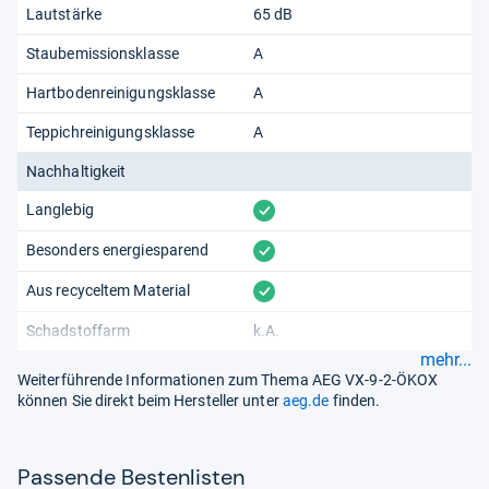
Lautstärke
65 dB
Staubemissionsklasse
A
Hartbodenreinigungsklasse
A
Teppichreinigungsklasse
A
Nachhaltigkeit
vorhanden
Langlebig
vorhanden
Besonders energiesparend
vorhanden
Aus recyceltem Material
Schadstoffarm
k.A.
mehr...
Weiterführende Informationen zum Thema AEG VX-9-2-ÖKOX
können Sie direkt beim Hersteller unter
aeg.de
finden.
Pas­sende Bes­ten­lis­ten