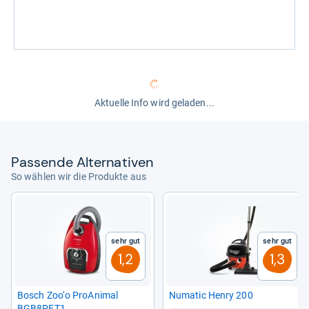
Aktuelle Info wird geladen...
Pas­sende Alter­na­ti­ven
So wählen wir die Produkte aus
Sehr gut
Sehr gut
1,2
1,3
Bosch Zoo‘o Pro­A­ni­mal
Numa­tic Henry 200
BGB8PET1