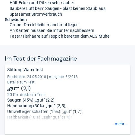
Hält Ecken und Ritzen sehr sauber
Saubere Luft beim Saugen - bläst keinen Staub aus
Sparsamer Stromverbrauch
Schwächen
Grober Dreck bleibt manchmal liegen
An Kanten müssen Sie mitunter nachbessern
Faser/Tierhaare auf Teppich bereiten dem AEG Mühe
Im Test der Fach­ma­ga­zine
Stiftung Warentest
Erschienen: 24.05.2018
|
Ausgabe: 6/2018
Details zum Test
„gut“ (2,1)
20 Produkte im Test
Saugen (45%): „gut“ (2,2);
Handhabung (30%): „gut“ (2,5);
Umwelteigenschaften (15%): „gut“ (1,7);
Haltbarkeit (10%): „sehr gut“ (1,4);
Schadstoffe (0%): „sehr gut“ (1,0);
mehr...
Sicherheit (0%): „gut“ (2,2).