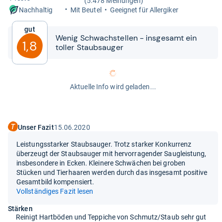
(5.478 Meinungen)
Mit Beu­tel
Geeig­net für All­er­gi­ker
Nachhaltig
Gut
Wenig Schwach­stel­len -​​ ins­ge­samt ein
1,8
tol­ler Staub­sau­ger
Aktuelle Info wird geladen...
Unser Fazit
15.06.2020
Leistungsstarker Staubsauger. Trotz starker Konkurrenz
überzeugt der Staubsauger mit hervorragender Saugleistung,
insbesondere in Ecken. Kleinere Schwächen bei groben
Stücken und Tierhaaren werden durch das insgesamt positive
Gesamtbild kompensiert.
Vollständiges Fazit lesen
Stärken
Reinigt Hartböden und Teppiche von Schmutz/Staub sehr gut