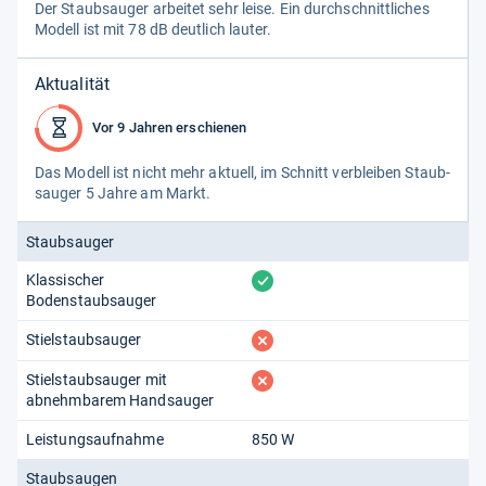
Der Staub­sau­ger arbei­tet sehr leise. Ein durch­schnitt­li­ches
Modell ist mit 78 dB deut­lich lau­ter.
Aktualität
Vor 9 Jahren erschienen
Das Modell ist nicht mehr aktu­ell, im Schnitt ver­blei­ben Staub­
sau­ger 5 Jahre am Markt.
Staubsauger
vorhanden
Klassischer
Bodenstaubsauger
fehlt
Stielstaubsauger
fehlt
Stielstaubsauger mit
abnehmbarem Handsauger
Leistungsaufnahme
850 W
Staubsaugen