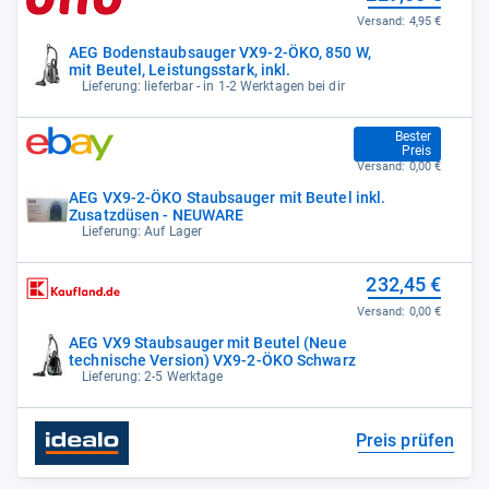
Versand:
4,95 €
AEG Bodenstaubsauger VX9-2-ÖKO, 850 W,
mit Beutel, Leistungsstark, inkl.
Lieferung: lieferbar - in 1-2 Werktagen bei dir
229,99 €
Bester
Preis
Versand:
0,00 €
AEG VX9-2-ÖKO Staubsauger mit Beutel inkl.
Zusatzdüsen - NEUWARE
Lieferung: Auf Lager
232,45 €
Versand:
0,00 €
AEG VX9 Staubsauger mit Beutel (Neue
technische Version) VX9-2-ÖKO Schwarz
Lieferung: 2-5 Werktage
Preis prüfen