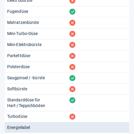
fehlt
Elektrobürste
vorhanden
Fugendüse
fehlt
Matratzenbürste
fehlt
Mini-Turbo-Düse
fehlt
Mini-Elektrobürste
fehlt
Parkettdüse
fehlt
Polsterdüse
vorhanden
Saugpinsel / -bürste
fehlt
Softbürste
vorhanden
Standarddüse für
Hart-/Teppichböden
fehlt
Turbodüse
Energielabel