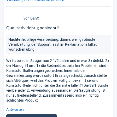
1,0
von
DanX
von
5
Qualitativ richtig schlecht!!
Stern
Nachteile:
billige Verarbeitung, dünne, wenig robuste
Verarbeitung, der Support lässt im Reklamationsfall zu
wünschen übrig
Wir haben den Sauger nun 2 1/2 Jahre und er war 3x defekt. 2x
der Handgriff und 1x die Bodendüse, bei allen Problemen sind
Kunststoffhalterungen gebrochen. Innerhalb der
Gewährleistung wurde sofort Ersatz geschickt, danach stellte
sich AEG quer, weil das Problem völlig unbekannt sei und
Kunststoffteile nicht unter die Garantie fallen?! Die 3in1 Bürste
viel bei jeder 2. Anwendung auseinander. Die Saugleistung ist
nur zufriedenstellend. Zusammenfassend also ein richtig
schlechtes Produkt
Antworten