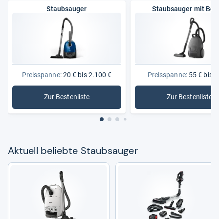
Staubsauger
Staubsauger mit Beu
Preisspanne:
20 € bis 2.100 €
Preisspanne:
55 € bis 3
Zur Bestenliste
Zur Bestenliste
: Staubsauger
: Staubsa
Aktu­ell beliebte Staub­sau­ger