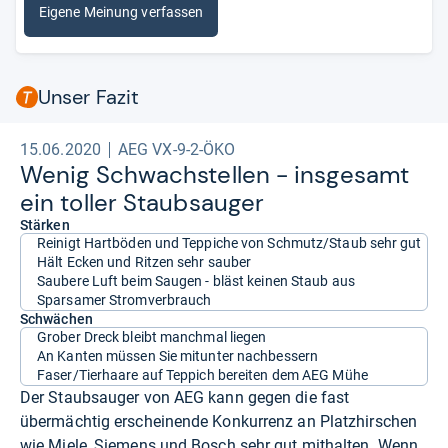
Eigene Meinung verfassen
Unser Fazit
15.06.2020
AEG VX-9-2-ÖKO
Wenig Schwach­stel­len -​ ins­ge­samt
ein tol­ler Staub­sau­ger
Stärken
Reinigt Hartböden und Teppiche von Schmutz/Staub sehr gut
Hält Ecken und Ritzen sehr sauber
Saubere Luft beim Saugen - bläst keinen Staub aus
Sparsamer Stromverbrauch
Schwächen
Grober Dreck bleibt manchmal liegen
An Kanten müssen Sie mitunter nachbessern
Faser/Tierhaare auf Teppich bereiten dem AEG Mühe
Der Staubsauger von AEG kann gegen die fast
übermächtig erscheinende Konkurrenz an Platzhirschen
wie Miele, Siemens und Bosch sehr gut mithalten. Wenn