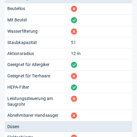
fehlt
Beutellos
vorhanden
Mit Beutel
fehlt
Wasserfilterung
Staubkapazität
5 l
Aktionsradius
12 m
vorhanden
Geeignet für Allergiker
fehlt
Geeignet für Tierhaare
vorhanden
HEPA-Filter
fehlt
Leistungssteuerung am
Saugrohr
fehlt
Abnehmbarer Handsauger
Düsen