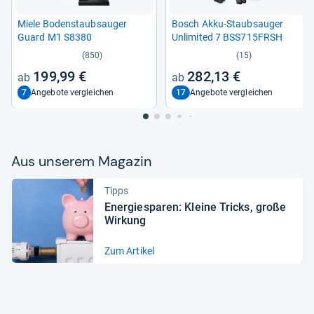
Miele Boden­staub­sau­ger
Bosch Akku-​Staub­sau­ger
Guard M1 S8380
Unlimi­ted 7 BSS715FRSH
(850)
(15)
199,99 €
282,13 €
7
17
Angebote vergleichen
Angebote vergleichen
Aus unse­rem Maga­zin
Tipps
Ener­gie­spa­ren: Kleine Tricks, große
Wir­kung
Zum Artikel
News
Staub­sau­ger: Das sind die Trends
2022