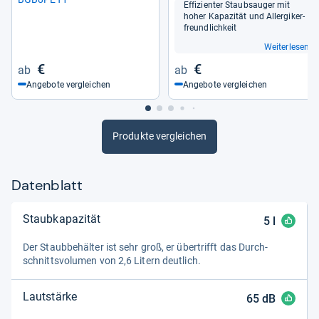
Effi­zi­en­ter Staub­sau­ger mit
hoher Kapa­zi­tät und All­er­gi­ker­
freund­lich­keit
Weiterlesen
€
€
Angebote vergleichen
Angebote vergleichen
Produkte vergleichen
Datenblatt
Staubkapazität
5
l
Der Staub­be­häl­ter ist sehr groß, er über­trifft das Durch­
schnitts­vo­lu­men von 2,6 Litern deut­lich.
Lautstärke
65
dB