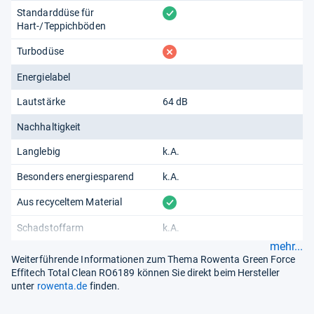
vorhanden
Standarddüse für
Hart-/Teppichböden
fehlt
Turbodüse
Energielabel
Lautstärke
64 dB
Nachhaltigkeit
Langlebig
k.A.
Besonders energiesparend
k.A.
vorhanden
Aus recyceltem Material
Schadstoffarm
k.A.
mehr...
Weiterführende Informationen zum Thema Rowenta Green Force
Effitech Total Clean RO6189 können Sie direkt beim Hersteller
unter
rowenta.de
finden.