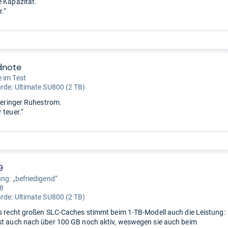
e Kapazität.
r.“
dnote
 im Test
urde:
Ultimate SU800 (2 TB)
 geringer Ruhestrom.
 teuer.“
9
ung: „befriedigend“
 8
urde:
Ultimate SU800 (2 TB)
es recht großen SLC-Caches stimmt beim 1-TB-Modell auch die Leistung:
st auch nach über 100 GB noch aktiv, weswegen sie auch beim