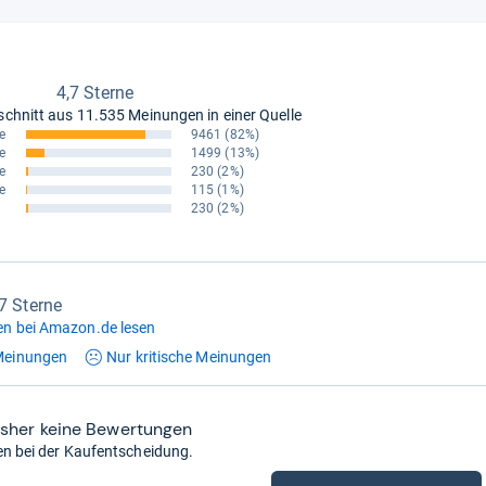
4,7 Sterne
schnitt aus
11.535 Meinungen in einer Quelle
e
9461
(82%)
e
1499
(13%)
e
230
(2%)
e
115
(1%)
230
(2%)
,7 Sterne
n bei Amazon.de lesen
einungen
Nur kritische
Meinungen
isher keine Bewertungen
en bei der Kaufentscheidung.