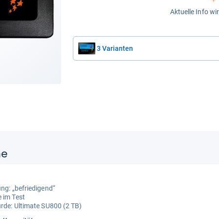
Aktuelle Info wi
3 Varianten
ne
ung: „befriedigend“
 im Test
urde:
Ultimate SU800 (2 TB)