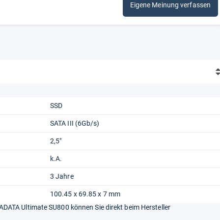
Eigene Meinung verfassen
SSD
SATA III (6Gb/s)
2,5"
k.A.
3 Jahre
100.45 x 69.85 x 7 mm
DATA Ultimate SU800 können Sie direkt beim Hersteller