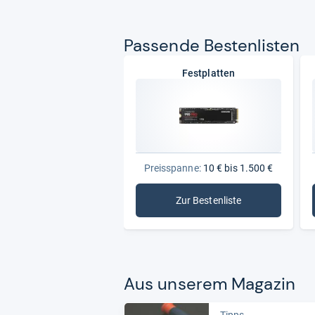
Pas­sende Bes­ten­lis­ten
Festplatten
Preisspanne:
10 € bis 1.500 €
Zur Bestenliste
: Festplatten
Aus unse­rem Maga­zin