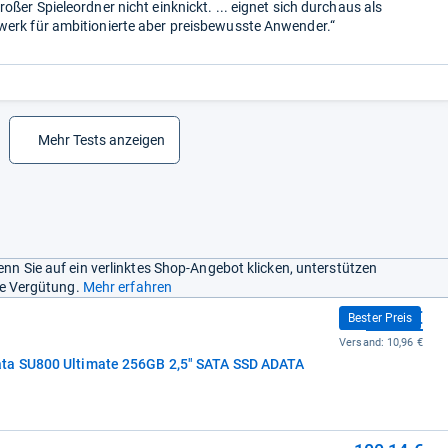
oßer Spieleordner nicht einknickt. ... eignet sich durchaus als
erk für ambitionierte aber preisbewusste Anwender.“
Mehr Tests anzeigen
nn Sie auf ein verlinktes Shop-Angebot klicken, unterstützen
ine Vergütung.
Mehr erfahren
72,94 €
Bester Preis
Versand:
10,96 €
ta SU800 Ultimate 256GB 2,5" SATA SSD ADATA