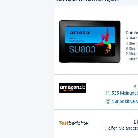
Durch
5 Stern
4 Stern
3 Stern
2 Stern
1 Stern
4
11.535 Meinunge
Nur positive
M
B
Helfen Sie ander