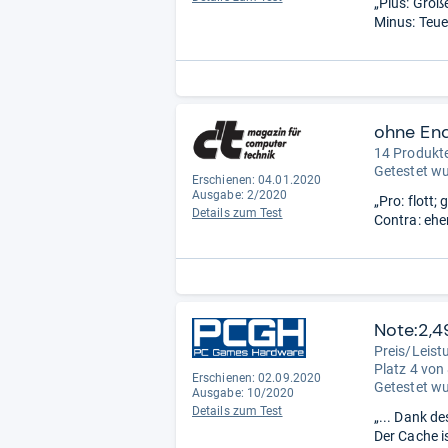
„Plus: Groß
Minus: Teue
ohne En
14 Produkte
Getestet w
Erschienen: 04.01.2020
Ausgabe: 2/2020
„Pro: flott;
Details zum Test
Contra: eher
Note:2,4
Preis/Leist
Platz 4 von
Erschienen: 02.09.2020
Getestet w
Ausgabe: 10/2020
Details zum Test
„... Dank d
Der Cache i