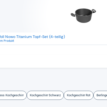
oll Nowo Titanium Topf-Set (4-teilig)
um Produkt
ess Kochgeschirr
Kochgeschirr Schwarz
Kochgeschirr Rot
Berling