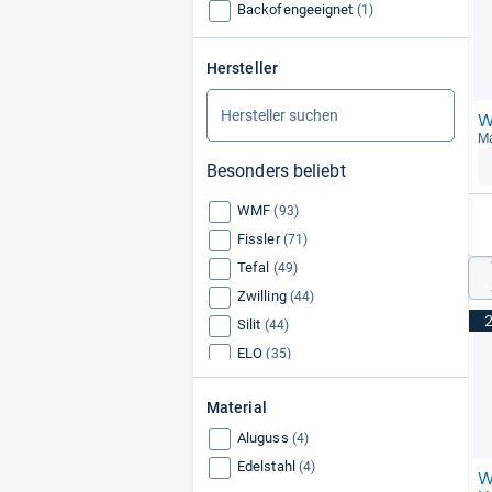
Backofengeeignet
(1)
Hersteller
W
Ma
Besonders beliebt
WMF
(93)
Fissler
(71)
Tefal
(49)
Zwilling
(44)
Silit
(44)
ELO
(35)
Rösle
(33)
Material
Schulte-Ufer
(22)
Aluguss
GSW
(4)
(17)
Edelstahl
(4)
W