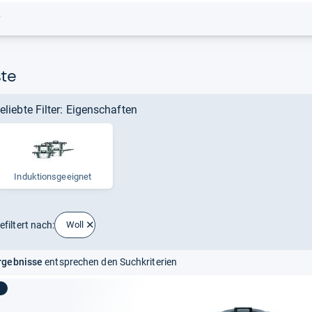
r
ste
eliebte Filter: Eigenschaften
Induk­ti­ons­ge­eig­net
efiltert nach:
Woll
rgebnisse
entsprechen den Suchkriterien