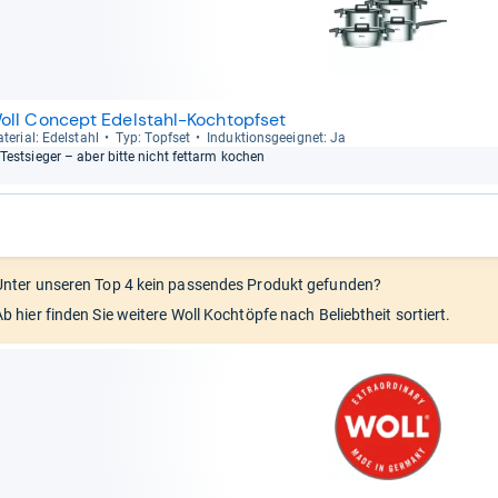
oll Concept Edelstahl-Kochtopfset
te­rial: Edel­stahl
Typ: Topf­set
Induk­ti­ons­ge­eig­net: Ja
Test­sie­ger – aber bitte nicht fett­arm kochen
Unter unseren Top 4 kein passendes Produkt gefunden?
Ab hier finden Sie weitere Woll Kochtöpfe nach Beliebtheit sortiert.