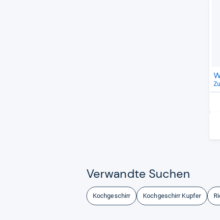
W
Z
Ver­wandte Suchen
Kochgeschirr
Kochgeschirr Kupfer
Ri