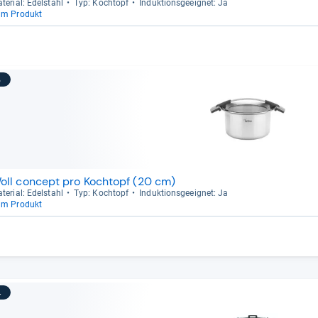
te­rial: Edel­stahl
Typ: Koch­topf
Induk­ti­ons­ge­eig­net: Ja
um Produkt
3
oll concept pro Kochtopf (20 cm)
te­rial: Edel­stahl
Typ: Koch­topf
Induk­ti­ons­ge­eig­net: Ja
um Produkt
4