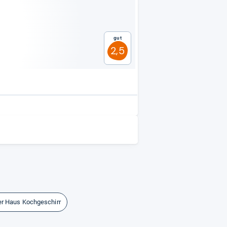
Gut
2,5
er Haus Kochgeschirr