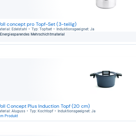
oll concept pro Topf-Set (3-teilig)
te­rial: Edel­stahl
Typ: Topf­set
Induk­ti­ons­ge­eig­net: Ja
Ener­gie­spa­ren­des Mehr­schicht­ma­te­rial
oll Concept Plus Induction Topf (20 cm)
te­rial: Alu­guss
Typ: Koch­topf
Induk­ti­ons­ge­eig­net: Ja
um Produkt