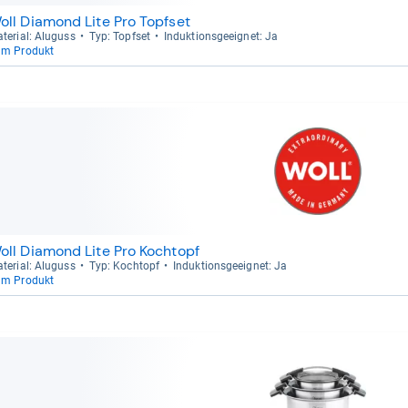
oll Diamond Lite Pro Topfset
te­rial: Alu­guss
Typ: Topf­set
Induk­ti­ons­ge­eig­net: Ja
um Produkt
oll Diamond Lite Pro Kochtopf
te­rial: Alu­guss
Typ: Koch­topf
Induk­ti­ons­ge­eig­net: Ja
um Produkt