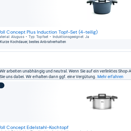
oll Concept Plus Induction Topf-Set (4-teilig)
te­rial: Alu­guss
Typ: Topf­set
Induk­ti­ons­ge­eig­net: Ja
Kurze Koch­dauer, bes­tes Anbrat­ver­hal­ten
Wir arbeiten unabhängig und neutral. Wenn Sie auf ein verlinktes Shop-
Sie uns dabei. Wir erhalten dann ggf. eine Vergütung.
Mehr erfahren
2
oll Concept Edelstahl-Kochtopf