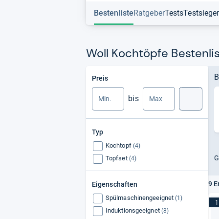
Bestenliste
Ratgeber
Tests
Testsiege
Woll Kochtöpfe Bestenli
Min.
Max.
B
Preis
bis
Suche
Typ
Kochtopf
(4)
G
Topfset
(4)
9 E
Eigenschaften
Spülmaschinengeeignet
(1)
1
Induktionsgeeignet
(8)