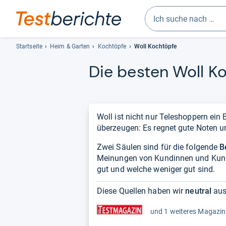
Geben
Sie
Startseite
Heim & Garten
Kochtöpfe
Woll Kochtöpfe
mindestens
Die bes­ten Woll Ko
drei
Zeichen
ein.
Vorschläge
erscheinen
Woll ist nicht nur Teleshoppern ein
automatisch
überzeugen: Es regnet gute Noten u
und
Zwei Säulen sind für die folgende
lassen
B
Meinungen von Kundinnen und Kunde
sich
gut und welche weniger gut sind.
mit
den
Diese Quellen haben wir
neutral
aus
Pfeiltasten
auswählen.
und 1 weiteres Magazin