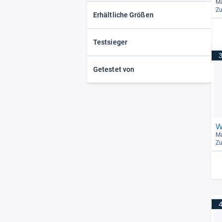
Ma
Z
Erhältliche Größen
Testsieger
Getestet von
W
Ma
Z