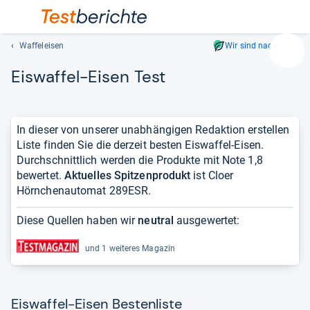
Waffeleisen
Wir sind nachhaltig
Suc
Eis­waf­fel-​Eisen Test
Geben
Sie
mindest
drei
In dieser von unserer unabhängigen Redaktion erstellen
Zeichen
Liste finden Sie die derzeit besten Eiswaffel-Eisen.
ein.
Durchschnittlich werden die Produkte mit Note 1,8
Vorschl
bewertet.
Aktuelles Spitzenprodukt
ist Cloer
erschei
Hörnchenautomat 289ESR.
automat
und
Diese Quellen haben wir
neutral
ausgewertet:
lassen
sich
und 1 weiteres Magazin
mit
den
Pfeiltas
Eiswaffel-Eisen Bestenliste
auswähl