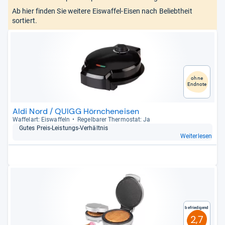
Ab hier finden Sie weitere Eiswaffel-Eisen nach Beliebtheit
sortiert.
ohne
Endnote
Aldi Nord / QUIGG Hörncheneisen
Waf­fel­art: Eis­waf­feln
Regel­ba­rer Ther­mo­stat: Ja
Gutes Preis-​Leis­tungs-​Ver­hält­nis
Weiterlesen
Befriedigend
2,7