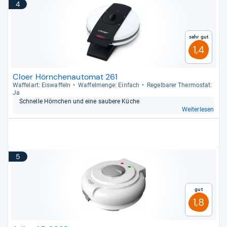
4
Sehr gut
1,4
Cloer Hörnchenautomat 261
Waf­fel­art: Eis­waf­feln
Waf­fel­menge: Ein­fach
Regel­ba­rer Ther­mo­stat:
Ja
Schnelle Hörn­chen und eine sau­bere Küche
Weiterlesen
5
Gut
1,8