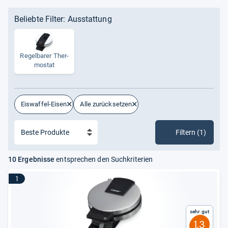
Beliebte Filter: Ausstattung
Regel­ba­rer Ther­
mo­stat
Eiswaffel-Eisen
Alle zurücksetzen
Filtern (1)
10 Ergebnisse
entsprechen den Suchkriterien
1
Sehr gut
1,3