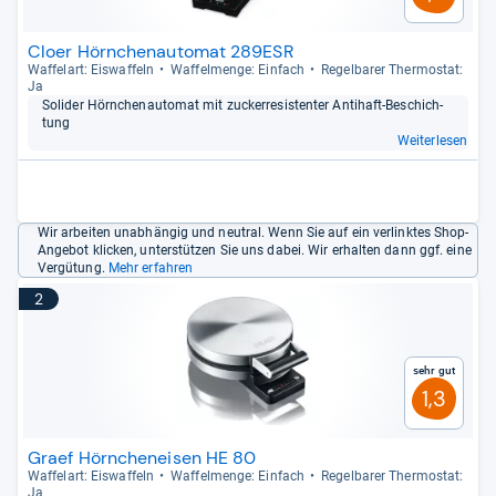
Cloer Hörnchenautomat 289ESR
Waf­fel­art: Eis­waf­feln
Waf­fel­menge: Ein­fach
Regel­ba­rer Ther­mo­stat:
Ja
Soli­der Hörn­chen­au­to­mat mit zucker­re­sis­ten­ter Anti­haft-​Beschich­
tung
Weiterlesen
Wir arbeiten unabhängig und neutral. Wenn Sie auf ein verlinktes Shop-
Angebot klicken, unterstützen Sie uns dabei. Wir erhalten dann ggf. eine
Vergütung.
Mehr erfahren
2
Sehr gut
1,3
Graef Hörncheneisen HE 80
Waf­fel­art: Eis­waf­feln
Waf­fel­menge: Ein­fach
Regel­ba­rer Ther­mo­stat:
Ja