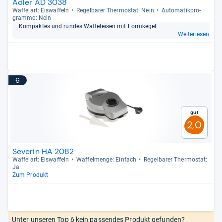
Adler AD 3038
Waf­fel­art: Eis­waf­feln
Regel­ba­rer Ther­mo­stat: Nein
Auto­ma­tik­pro­
gramme: Nein
Kom­pak­tes und run­des Waf­felei­sen mit Form­ke­gel
Weiterlesen
6
Gut
2,0
Severin HA 2082
Waf­fel­art: Eis­waf­feln
Waf­fel­menge: Ein­fach
Regel­ba­rer Ther­mo­stat:
Ja
Zum Produkt
Unter unseren Top 6 kein passendes Produkt gefunden?