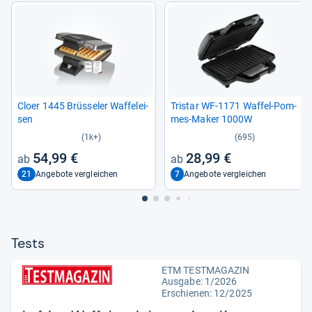
Cloer 1445 Brüs­se­ler Waf­felei­
Tri­star WF-​1171 Waf­fel-​Pom­
sen
mes-​Maker 1000W
(1k+)
(695)
54,99 €
28,99 €
21
7
Angebote vergleichen
Angebote vergleichen
Tests
ETM TESTMAGAZIN
Ausgabe: 1/2026
Erschienen: 12/2025