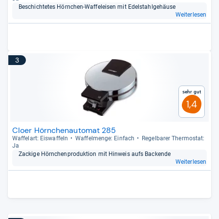
Beschich­te­tes Hörn­chen-​Waf­felei­sen mit Edel­stahl­ge­häuse
Weiterlesen
3
Sehr gut
1,4
Cloer Hörnchenautomat 285
Waf­fel­art: Eis­waf­feln
Waf­fel­menge: Ein­fach
Regel­ba­rer Ther­mo­stat:
Ja
Zackige Hörn­chen­pro­duk­tion mit Hin­weis aufs Backende
Weiterlesen