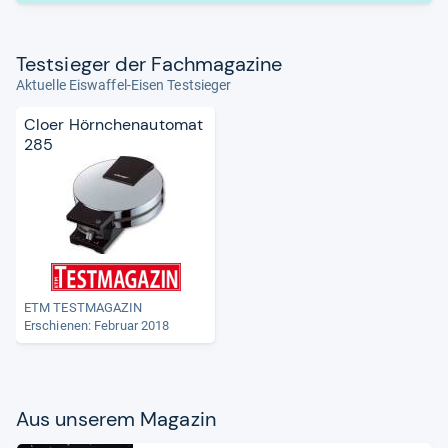
Test­sie­ger der Fach­ma­ga­zine
Aktuelle Eiswaffel-Eisen Testsieger
Cloer Hörnchenautomat
285
ETM TESTMAGAZIN
Erschienen: Februar 2018
Aus unse­rem Maga­zin