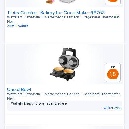
Trebs Comfort-Bakery Ice Cone Maker 99263
Waf­fel­art: Eis­waf­feln
Waf­fel­menge: Ein­fach
Regel­ba­rer Ther­mo­stat:
Nein
Zum Produkt
Gut
1,8
Unold Bowl
Waf­fel­art: Eis­waf­feln
Waf­fel­menge: Dop­pelt
Regel­ba­rer Ther­mo­stat:
Nein
Waf­feln knusp­rig wie in der Eis­diele
Weiterlesen